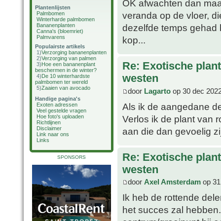
OK afwachten dan maar.
Plantenlijsten
veranda op de vloer, di
Palmbomen
Winterharde palmbomen
Bananenplanten
dezelfde temps gehad 
Canna's (bloemriet)
Palmvarens
kop...
Populairste artikels
1)
Verzorging bananenplanten
2)
Verzorging van palmen
Re: Exotische plan
3)
Hoe een bananenplant
beschermen in de winter?
westen
4)
De 10 winterhardste
palmbomen ter wereld
5)
Zaaien van avocado
door
Lagarto
op 30 dec 2022
Handige pagina's
Als ik de aangedane de
Exoten adressen
Veel gestelde vragen
Verlos ik de plant van 
Hoe foto's uploaden
Richtlijnen
Disclaimer
aan die dan gevoelig zi
Link naar ons
Links
Re: Exotische plan
SPONSORS
westen
door
Axel Amsterdam
op 31
Ik heb de rottende del
het succes zal hebben.