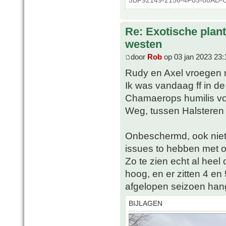
5BF92149-2156-4F05-88AD-C
Re: Exotische plan
westen
door
Rob
op 03 jan 2023 23:
Rudy en Axel vroegen me
Ik was vandaag ff in de 
Chamaerops humilis vo
Weg, tussen Halsteren
Onbeschermd, ook niet 
issues to hebben met o
Zo te zien echt al hee
hoog, en er zitten 4 en
afgelopen seizoen hang
BIJLAGEN