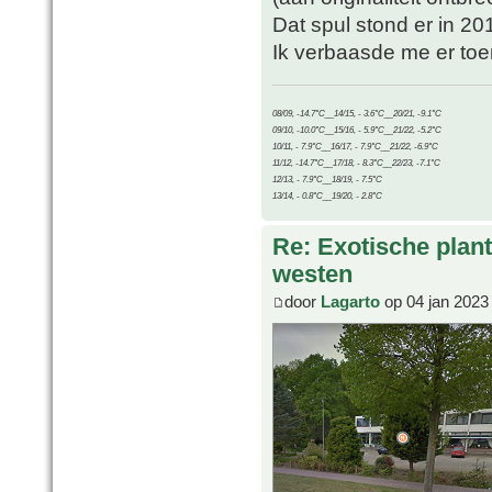
Dat spul stond er in 20
Ik verbaasde me er toe
08/09, -14.7°C__14/15, - 3.6°C__20/21, -9.1°C
09/10, -10.0°C__15/16, - 5.9°C__21/22, -5.2°C
10/11, - 7.9°C__16/17, - 7.9°C__21/22, -6.9°C
11/12, -14.7°C__17/18, - 8.3°C__22/23, -7.1°C
12/13, - 7.9°C__18/19, - 7.5°C
13/14, - 0.8°C__19/20, - 2.8°C
Re: Exotische plan
westen
door
Lagarto
op 04 jan 2023