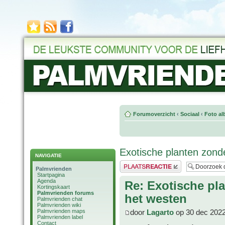
Forumoverzicht
‹
Sociaal
‹
Foto al
Exotische planten zond
NAVIGATIE
Plaats een reactie
Palmvrienden
Startpagina
Agenda
Re: Exotische pl
Kortingskaart
Palmvrienden forums
het westen
Palmvrienden chat
Palmvrienden wiki
Palmvrienden maps
door
Lagarto
op 30 dec 2022
Palmvrienden label
Contact