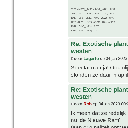
08/09, -14.7°C__14/15, - 3.6°C__20/21, -9.1°C
09/10, -10.0°C__15/16, - 5.9°C__21/22, -5.2°C
10/11, - 7.9°C__16/17, - 7.9°C__21/22, -6.9°C
11/12, -14.7°C__17/18, - 8.3°C__22/23, -7.1°C
12/13, - 7.9°C__18/19, - 7.5°C
13/14, - 0.8°C__19/20, - 2.8°C
Re: Exotische plan
westen
door
Lagarto
op 04 jan 2023
Spectaculair ja! Ook ol
stonden ze daar in april 
Re: Exotische plan
westen
door
Rob
op 04 jan 2023 00:
Ik meen dat ze redelij
nu 'de Nieuwe Ram'
(aan originaliteit ontbr