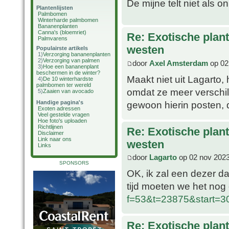
De mijne telt niet als
Plantenlijsten
Palmbomen
Winterharde palmbomen
Bananenplanten
Canna's (bloemriet)
Re: Exotische plan
Palmvarens
westen
Populairste artikels
1)
Verzorging bananenplanten
2)
Verzorging van palmen
door
Axel Amsterdam
op 02
3)
Hoe een bananenplant
beschermen in de winter?
Maakt niet uit Lagarto,
4)
De 10 winterhardste
palmbomen ter wereld
omdat ze meer verschill
5)
Zaaien van avocado
gewoon hierin posten, d
Handige pagina's
Exoten adressen
Veel gestelde vragen
Hoe foto's uploaden
Richtlijnen
Re: Exotische plan
Disclaimer
Link naar ons
westen
Links
door
Lagarto
op 02 nov 2023
SPONSORS
OK, ik zal een dezer da
tijd moeten we het no
f=53&t=23875&start=
Re: Exotische plan