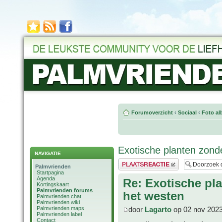
Forumoverzicht
‹
Sociaal
‹
Foto al
Exotische planten zond
NAVIGATIE
Plaats een reactie
Palmvrienden
Startpagina
Agenda
Re: Exotische pl
Kortingskaart
Palmvrienden forums
het westen
Palmvrienden chat
Palmvrienden wiki
Palmvrienden maps
door
Lagarto
op 02 nov 2023
Palmvrienden label
Contact