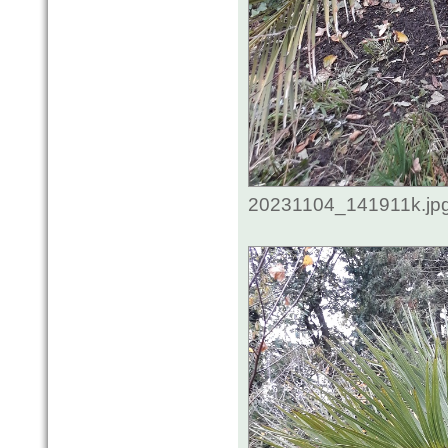
20231104_141911k.jpg