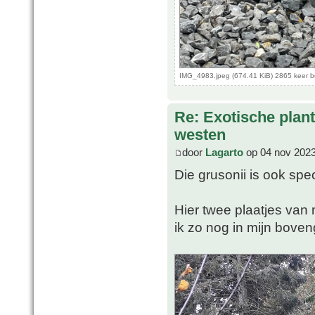
IMG_4983.jpeg (674.41 KiB) 2865 keer 
Re: Exotische plan
westen
door
Lagarto
op 04 nov 2023
Die grusonii is ook spec
Hier twee plaatjes van
ik zo nog in mijn bov