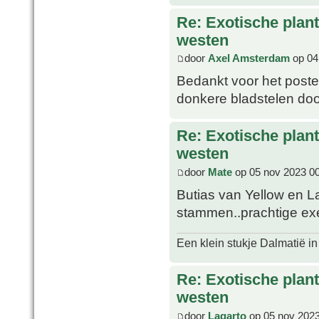
Re: Exotische plan
westen
door
Axel Amsterdam
op 04
Bedankt voor het poste
donkere bladstelen door
Re: Exotische plan
westen
door
Mate
op 05 nov 2023 0
Butias van Yellow en L
stammen..prachtige e
Een klein stukje Dalmatië in
Re: Exotische plan
westen
door
Lagarto
op 05 nov 2023