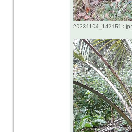
20231104_142151k.jpg