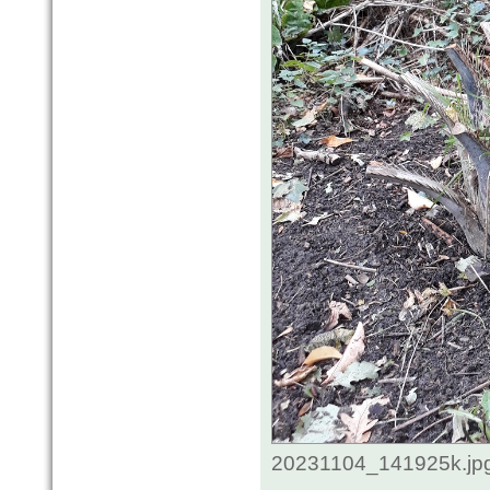
20231104_141925k.jpg