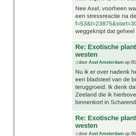
Nee Axel, voorheen ware
een stressreactie na de
f=53&t=23875&start=
weggeknipt dat geheel 
Re: Exotische plan
westen
door
Axel Amsterdam
op 05
Nu ik er over nadenk h
een bladsteel van de bu
teruggroeid. Ik denk dat 
Zeeland die ik hierbove
binnenkort in Scharendi
Re: Exotische plan
westen
door
Axel Amsterdam
op 06