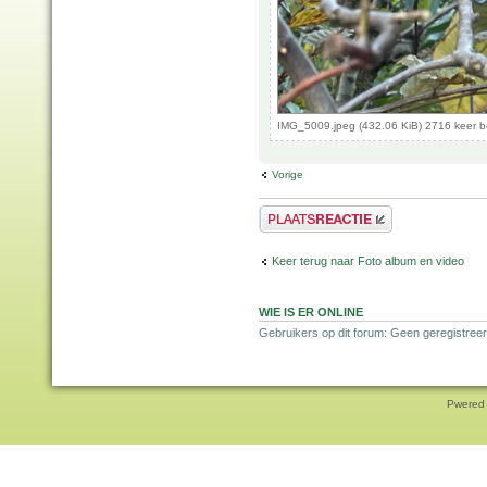
IMG_5009.jpeg (432.06 KiB) 2716 keer 
Vorige
Plaats een reactie
Keer terug naar Foto album en video
WIE IS ER ONLINE
Gebruikers op dit forum: Geen geregistree
Pwered