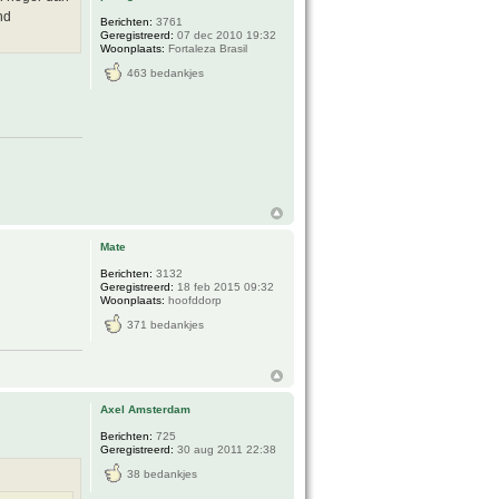
nd
Berichten:
3761
Geregistreerd:
07 dec 2010 19:32
Woonplaats:
Fortaleza Brasil
463 bedankjes
Mate
Berichten:
3132
Geregistreerd:
18 feb 2015 09:32
Woonplaats:
hoofddorp
371 bedankjes
Axel Amsterdam
Berichten:
725
Geregistreerd:
30 aug 2011 22:38
38 bedankjes