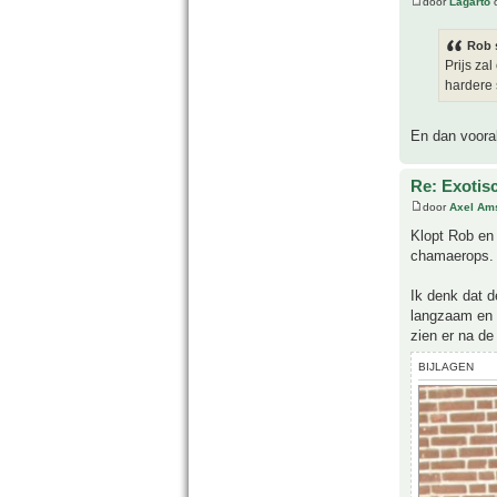
door
Lagarto
o
Rob 
Prijs za
hardere 
En dan voora
Re: Exotis
door
Axel Am
Klopt Rob en 
chamaerops.
Ik denk dat d
langzaam en 
zien er na de
BIJLAGEN