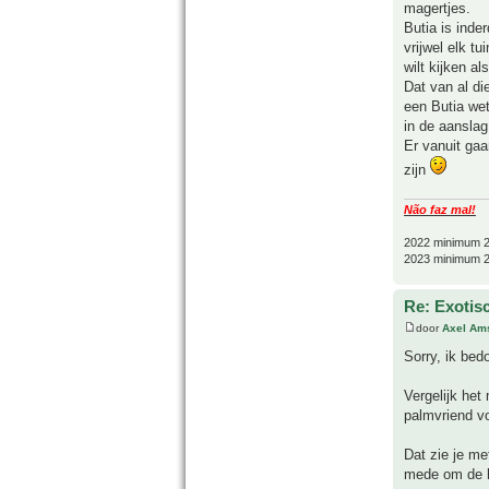
magertjes.
Butia is inde
vrijwel elk t
wilt kijken a
Dat van al di
een Butia wet
in de aanslag
Er vanuit gaa
zijn
Não faz mal!
2022 minimum 2
2023 minimum 2
Re: Exotis
door
Axel Am
Sorry, ik bed
Vergelijk het
palmvriend vo
Dat zie je me
mede om de ha