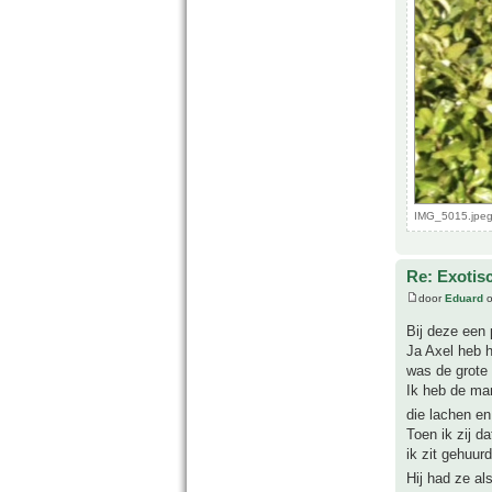
IMG_5015.jpeg
Re: Exotis
door
Eduard
o
Bij deze een 
Ja Axel heb 
was de grote 
Ik heb de ma
die lachen en
Toen ik zij d
ik zit gehuur
Hij had ze al