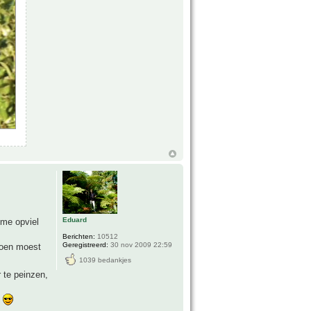
Eduard
 me opviel
Berichten:
10512
Geregistreerd:
30 nov 2009 22:59
toen moest
1039 bedankjes
r te peinzen,
t