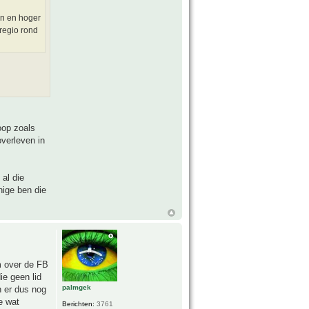
en en hoger
regio rond
oop zoals
verleven in
 al die
nige ben die
Om over de FB
ie geen lid
palmgek
n er dus nog
e wat
Berichten:
3761