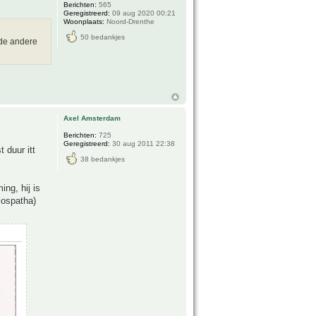
Berichten:
565
Geregistreerd:
09 aug 2020 00:21
Woonplaats:
Noord-Drenthe
50 bedankjes
 de andere
Axel Amsterdam
Berichten:
725
Geregistreerd:
30 aug 2011 22:38
 duur itt
38 bedankjes
ng, hij is
iospatha)