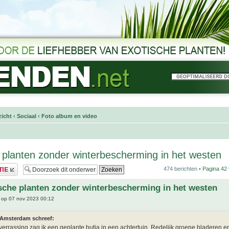
icht
‹
Sociaal
‹
Foto album en video
 planten zonder winterbescherming in het westen
474 berichten •
Pagina
42
sche planten zonder winterbescherming in het westen
op 07 nov 2023 00:12
 Amsterdam schreef:
 verrassing zag ik een geplante butia in een achtertuin. Redelijk groene bladeren 