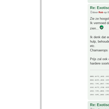
Re: Exotis
door
Rob
op 0
Zie ze hoogst
Ik vermoed da
zien...
Ik denk dat e
hulp, behoude
etc.
Chamaerops is
Prijs zal ook
hardere soort
08/09, -14.7°C__14/15, - 3.6°
09/10, -10.0°C__15/16, - 5.9°
10/11, - 7.9°C__16/17, - 7.9°
11/12, -14.7°C__17/18, - 8.3°
12/13, - 7.9°C__18/19, - 7.5°C
13/14, - 0.8°C__19/20, - 2.8°C
Re: Exotis