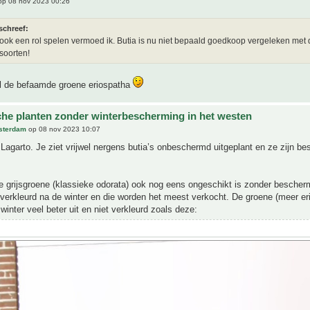
p 08 nov 2023 00:26
schreef:
l ook een rol spelen vermoed ik. Butia is nu niet bepaald goedkoop vergeleken met
soorten!
l de befaamde groene eriospatha
che planten zonder winterbescherming in het westen
sterdam
op 08 nov 2023 10:07
Lagarto. Je ziet vrijwel nergens butia’s onbeschermd uitgeplant en ze zijn best
e grijsgroene (klassieke odorata) ook nog eens ongeschikt is zonder beschermi
verkleurd na de winter en die worden het meest verkocht. De groene (meer er
 winter veel beter uit en niet verkleurd zoals deze: