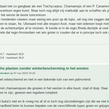
rdaad niet zo gangbaar als een Trachycarpus, Chamaerops of een P. Canariensi
uincentrum tegen komt. Maar toch nog altijd vrij makkelijk aan te schaffen als j
ls het eerste de beste tuincentrum.
e honderden viewers maar weinig iets post op dit topic, wil nog niet zeggen d
en te staan, he. Uiteraard met alle respect Axel, maar niet iedereen loopt me
 de achtertuintjes af te struinen. Ik kende er in de regio Breda destijds al vee
nde dat regio Amsterdam net iets groter is zouden dat er in principe toch oo
4,7 - maximum 33,6
3,9 - maximum 34,0
che planten zonder winterbescherming in het westen
sterdam
op 07 nov 2023 15:43
oel onbeschermd en niet in een bekende tuin van een palmvriend.
 met chamaeropsen die groeien in het westen in elke buurt, stad of dorp. Daar
or te zijn, gewoon een reguliere tuinplant.
t butia’s niet en ik vroeg me af of er toch nog uitzonderingen zijn die we niet 
rdheid beter te kunnen bepalen van de verschillende types groen en grijsgr