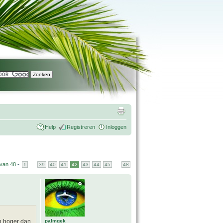
Help
Registreren
Inloggen
van
48
•
...
...
1
39
40
41
42
43
44
45
48
palmgek
en hoger dan