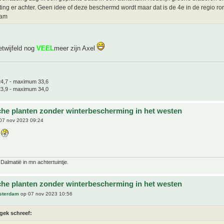
ting er achter. Geen idee of deze beschermd wordt maar dat is de 4e in de regio ro
dam
etwijfeld nog
VEEL
meer zijn Axel
4,7 - maximum 33,6
3,9 - maximum 34,0
che planten zonder winterbescherming in het westen
07 nov 2023 09:24
 Dalmatië in mn achtertuintje.
che planten zonder winterbescherming in het westen
sterdam
op 07 nov 2023 10:56
gek schreef: