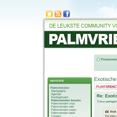
Forumoverz
Exotische
NAVIGATIE
Plaats een reactie
Palmvrienden
Startpagina
Agenda
Re: Exoti
Kortingskaart
Palmvrienden forums
door
palmgek
Palmvrienden chat
Palmvrienden wiki
Palmvrienden maps
Axel
Palmvrienden label
Contact
Tot mijn