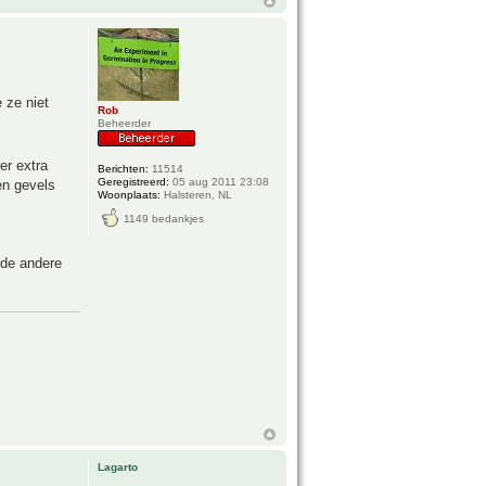
 ze niet
Rob
Beheerder
er extra
Berichten:
11514
Geregistreerd:
05 aug 2011 23:08
en gevels
Woonplaats:
Halsteren, NL
1149 bedankjes
 de andere
Lagarto