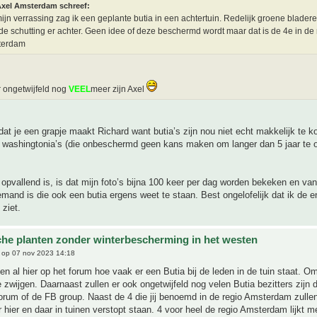
xel Amsterdam schreef:
mijn verrassing zag ik een geplante butia in een achtertuin. Redelijk groene blader
de schutting er achter. Geen idee of deze beschermd wordt maar dat is de 4e in de 
terdam
r ongetwijfeld nog
VEEL
meer zijn Axel
at je een grapje maakt Richard want butia’s zijn nou niet echt makkelijk te k
 washingtonia’s (die onbeschermd geen kans maken om langer dan 5 jaar te o
opvallend is, is dat mijn foto’s bijna 100 keer per dag worden bekeken en van
emand is die ook een butia ergens weet te staan. Best ongelofelijk dat ik de e
ziet.
che planten zonder winterbescherming in het westen
op 07 nov 2023 14:18
leen al hier op het forum hoe vaak er een Butia bij de leden in de tuin staat. 
 zwijgen. Daarnaast zullen er ook ongetwijfeld nog velen Butia bezitters zijn d
forum of de FB group. Naast de 4 die jij benoemd in de regio Amsterdam zulle
 hier en daar in tuinen verstopt staan. 4 voor heel de regio Amsterdam lijkt m