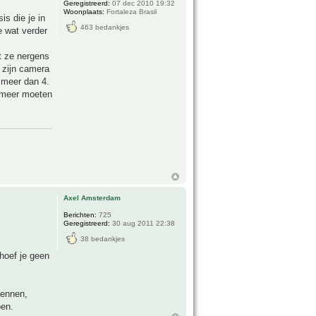
Geregistreerd:
07 dec 2010 19:32
Woonplaats:
Fortaleza Brasil
s die je in
463 bedankjes
e wat verder
at ze nergens
t zijn camera
l meer dan 4.
k meer moeten
Axel Amsterdam
Berichten:
725
Geregistreerd:
30 aug 2011 22:38
38 bedankjes
 hoef je geen
kennen,
oen.