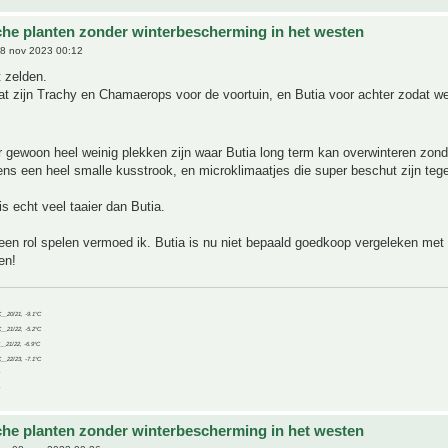
che planten zonder winterbescherming in het westen
8 nov 2023 00:12
 zelden.
t zijn Trachy en Chamaerops voor de voortuin, en Butia voor achter zodat we
r gewoon heel weinig plekken zijn waar Butia long term kan overwinteren zond
ns een heel smalle kusstrook, en microklimaatjes die super beschut zijn teg
 echt veel taaier dan Butia.
 een rol spelen vermoed ik. Butia is nu niet bepaald goedkoop vergeleken met
en!
C__20/21, -9.1°C
C__21/22, -5.2°C
C__21/22, -6.9°C
C__22/23, -7.1°C
che planten zonder winterbescherming in het westen