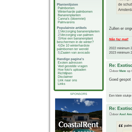
de schut
Plantenlijsten
Palmbomen
Amster
Winterharde palmbomen
Bananenplanten
Canna's (bloemriet)
Palmvarens
Populairste artikels
Zullen er ong
1)
Verzorging bananenplanten
2)
Verzorging van palmen
3)
Hoe een bananenplant
Não faz mal!
beschermen in de winter?
4)
De 10 winterhardste
2022 minimum 2
palmbomen ter wereld
2023 minimum 2
5)
Zaaien van avocado
Handige pagina's
Exoten adressen
Re: Exotis
Veel gestelde vragen
Hoe foto's uploaden
door
Mate
op 
Richtlijnen
Disclaimer
Goed gespot
Link naar ons
Links
SPONSORS
Een klein stukje
Re: Exotis
door
Axel Am
palm