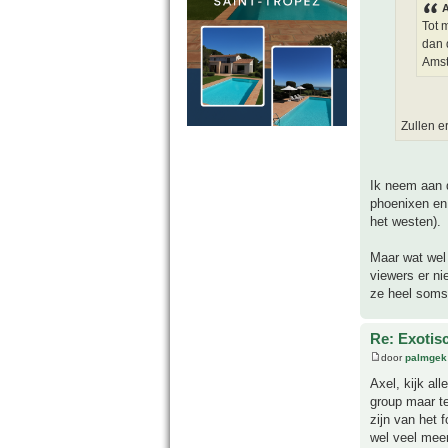
A
Tot 
dan 
Ams
Zullen e
Ik neem aan d
phoenixen en
het westen).
Maar wat wel 
viewers er ni
ze heel soms 
Re: Exotis
door
palmgek
Axel, kijk al
group maar te
zijn van het 
wel veel meer