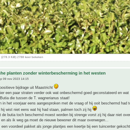
 (278.3 KiB) 2788 keer bekeken
che planten zonder winterbescherming in het westen
p 09 nov 2023 14:15
positieve bijdrage uit Maastricht
hier een paar straten verder ook wat onbeschermd goed geconstateerd en wat
Butia die tussen de T. wagnerianus staat!
n in het voorjaar eens aangesproken met de vraag of hij ooit beschermd had 
 hij wist niet eens wat hij had staan, palmen toch zij hij
at de butia toch beschermd moest worden bij strenge vorst zij hij daar niet ove
d en als ik weg ga moet de nieuwe bewoner dit maar overwegen...
s een voordeel pakket als jonge plantjes een keertje bij een tuincenter gekoch