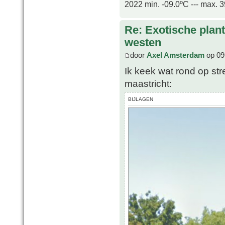
2022 min. -09.0ºC --- max. 
Re: Exotische plan
westen
door
Axel Amsterdam
op 09
Ik keek wat rond op st
maastricht:
BIJLAGEN