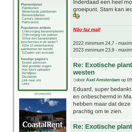
Inderdaad een heel moo
Plantenlijsten
groeipunt. Stam kan ie
Palmbomen
Winterharde palmbomen
Bananenplanten
Canna's (bloemriet)
Palmvarens
Populairste artikels
Não faz mal!
1)
Verzorging bananenplanten
2)
Verzorging van palmen
3)
Hoe een bananenplant
beschermen in de winter?
2022 minimum 24,7 - maxi
4)
De 10 winterhardste
2023 minimum 23,9 - maxi
palmbomen ter wereld
5)
Zaaien van avocado
Handige pagina's
Exoten adressen
Re: Exotische plan
Veel gestelde vragen
Hoe foto's uploaden
westen
Richtlijnen
Disclaimer
door
Axel Amsterdam
op 09
Link naar ons
Links
Eduard, super bedankt
SPONSORS
en onbeschermd in Maast
hebben maar dat deze 
prachtig om te zien.
Re: Exotische plan