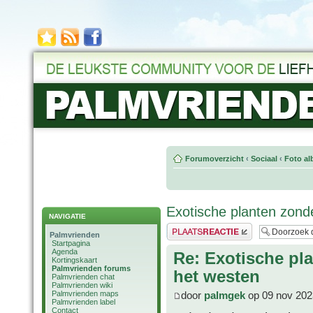
Forumoverzicht
‹
Sociaal
‹
Foto al
Exotische planten zond
NAVIGATIE
Plaats een reactie
Palmvrienden
Startpagina
Agenda
Re: Exotische pl
Kortingskaart
Palmvrienden forums
het westen
Palmvrienden chat
Palmvrienden wiki
Palmvrienden maps
door
palmgek
op 09 nov 202
Palmvrienden label
Contact