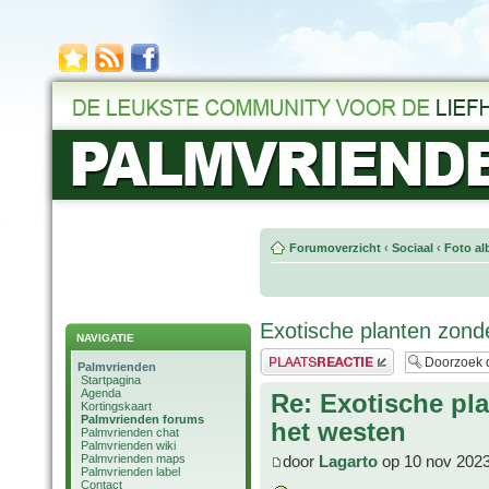
Forumoverzicht
‹
Sociaal
‹
Foto al
Exotische planten zond
NAVIGATIE
Plaats een reactie
Palmvrienden
Startpagina
Agenda
Re: Exotische pl
Kortingskaart
Palmvrienden forums
het westen
Palmvrienden chat
Palmvrienden wiki
Palmvrienden maps
door
Lagarto
op 10 nov 2023
Palmvrienden label
Contact