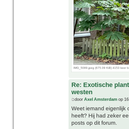
IMG_5089.jpeg (675.09 KiB) 4153 keer 
Re: Exotische plan
westen
door
Axel Amsterdam
op 16
Weet iemand eigenlijk 
heeft? Hij had zeker e
posts op dit forum.