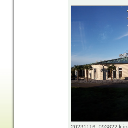
20231116_093822 k.jpg