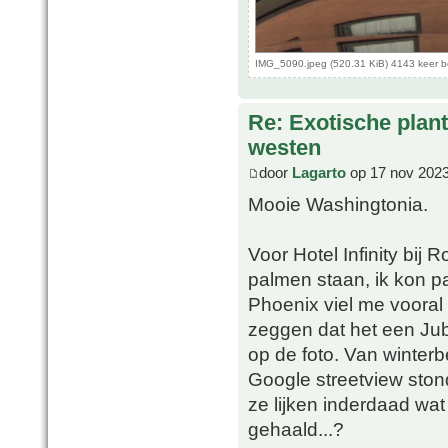
IMG_5090.jpeg (520.31 KiB) 4143 keer 
Re: Exotische plan
westen
door
Lagarto
op 17 nov 2023
Mooie Washingtonia.
Voor Hotel Infinity bij
palmen staan, ik kon p
Phoenix viel me vooral 
zeggen dat het een Juba
op de foto. Van winter
Google streetview stond
ze lijken inderdaad wat
gehaald...?