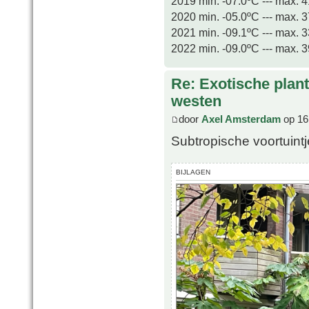
2019 min. -07.0ºC --- max. 
2020 min. -05.0ºC --- max. 
2021 min. -09.1ºC --- max. 
2022 min. -09.0ºC --- max. 
Re: Exotische plan
westen
door
Axel Amsterdam
op 16
Subtropische voortuintj
BIJLAGEN