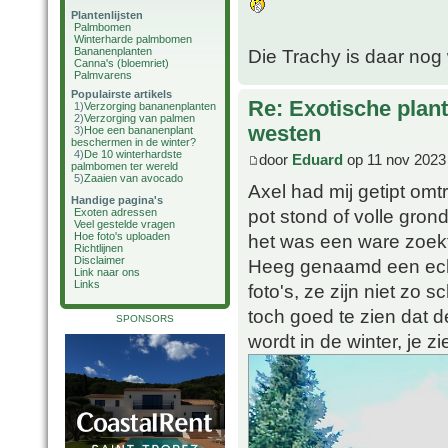
Plantenlijsten
Palmbomen
Winterharde palmbomen
Bananenplanten
Die Trachy is daar nog 
Canna's (bloemriet)
Palmvarens
Populairste artikels
Re: Exotische plan
1)
Verzorging bananenplanten
2)
Verzorging van palmen
westen
3)
Hoe een bananenplant
beschermen in de winter?
4)
De 10 winterhardste
door
Eduard
op 11 nov 2023
palmbomen ter wereld
5)
Zaaien van avocado
Axel had mij getipt omt
Handige pagina's
pot stond of volle grond
Exoten adressen
Veel gestelde vragen
het was een ware zoekt
Hoe foto's uploaden
Richtlijnen
Disclaimer
Heeg genaamd een echt
Link naar ons
Links
foto's, ze zijn niet zo 
toch goed te zien dat d
SPONSORS
wordt in de winter, je 