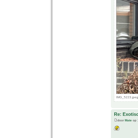
IMG_5223.jpeg
Re: Exotis
door
Mate
op 