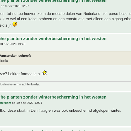
che planten zonder winterbescherming in het westen
p 18 dec 2023 12:27
ien, tot nu toe hoeven ze in de meeste delen van Nederland niet perse besch
 ik er wel al een kabel omheen en een constructie met alleen een bigbag erbo
eid zijn
che planten zonder winterbescherming in het westen
18 dec 2023 19:48
 Amsterdam schreef:
tonia
eze? Lekker formaatje al
 Dalmatië in mn achtertuintje.
che planten zonder winterbescherming in het westen
sterdam
op 19 dec 2023 12:31
tko, deze staat in Den Haag en was ook onbeschermd afgelopen winter.