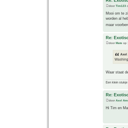
Re: Exotis
door
Tim123
o
Mooi om te z
worden al heb
maar voorber
Re: Exotis
door
Mate
op 
Axel
Washing
Waar staat d
Een klein stukje
Re: Exotis
door
Axel Am
Hi Tim en Ma