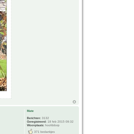
Mate
Berichten:
3132
Geregistreerd:
18 feb 2015 09:32
Woonplaats:
hoofddorp
371 bedankjes