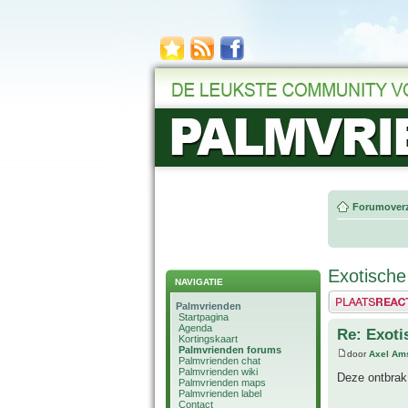
Forumoverz
Exotische
NAVIGATIE
Plaats een reactie
Palmvrienden
Startpagina
Agenda
Re: Exoti
Kortingskaart
Palmvrienden forums
door
Axel Am
Palmvrienden chat
Palmvrienden wiki
Deze ontbrak
Palmvrienden maps
Palmvrienden label
Contact