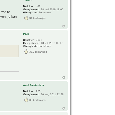
Tim123
Berichten:
447
Geregistreerd:
28 mei 2019 19:00
ermd te
Woonplaats:
Zoetermeer
ven, je kan
31 bedankjes
Mate
Berichten:
3132
Geregistreerd:
18 feb 2015 09:32
Woonplaats:
hoofddorp
371 bedankjes
Axel Amsterdam
Berichten:
725
Geregistreerd:
30 aug 2011 22:38
38 bedankjes