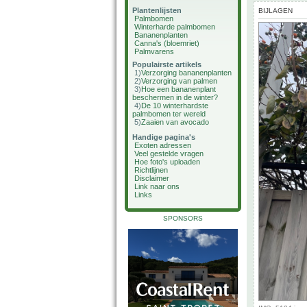
Plantenlijsten
BIJLAGEN
Palmbomen
Winterharde palmbomen
Bananenplanten
Canna's (bloemriet)
Palmvarens
Populairste artikels
1)
Verzorging bananenplanten
2)
Verzorging van palmen
3)
Hoe een bananenplant
beschermen in de winter?
4)
De 10 winterhardste
palmbomen ter wereld
5)
Zaaien van avocado
Handige pagina's
Exoten adressen
Veel gestelde vragen
Hoe foto's uploaden
Richtlijnen
Disclaimer
Link naar ons
Links
SPONSORS