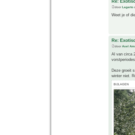
Re: Exotis
door
Lagarto
o
Weet je of di
Re: Exotis
door
Axel Am
Al van circa 
vorstperiodes
Deze groeit s
winter niet. 
BIJLAGEN