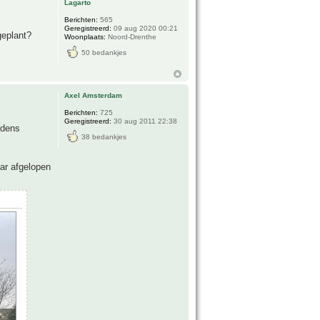
Lagarto
Berichten:
565
Geregistreerd:
09 aug 2020 00:21
geplant?
Woonplaats:
Noord-Drenthe
50 bedankjes
Axel Amsterdam
Berichten:
725
Geregistreerd:
30 aug 2011 22:38
jdens
38 bedankjes
ar afgelopen