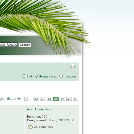
Help
Registreren
Inloggen
gina
45
van
48
•
...
1
42
43
44
45
46
47
48
Axel Amsterdam
Berichten:
725
Geregistreerd:
30 aug 2011 22:38
38 bedankjes