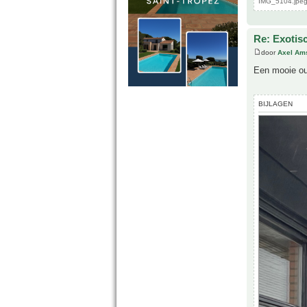
IMG_5104.jpeg
Re: Exotis
door
Axel Am
Een mooie ou
BIJLAGEN