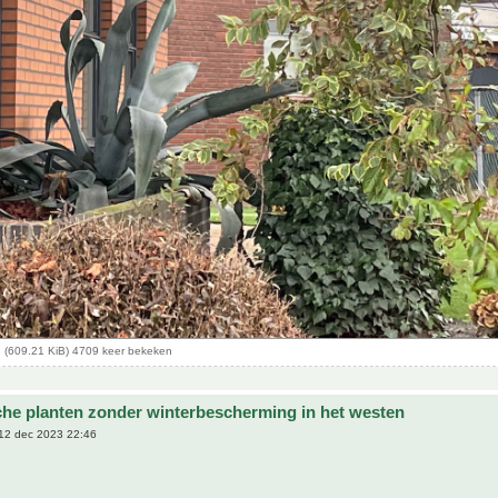
 (609.21 KiB) 4709 keer bekeken
che planten zonder winterbescherming in het westen
12 dec 2023 22:46