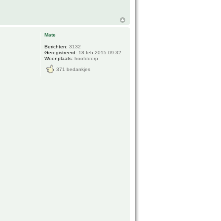
Mate
Berichten:
3132
Geregistreerd:
18 feb 2015 09:32
Woonplaats:
hoofddorp
371 bedankjes