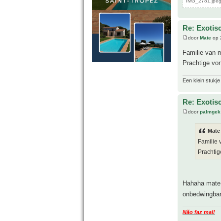
IMG_2781.jpeg
Re: Exotis
door
Mate
op 
Familie van 
Prachtige vo
Een klein stukje
Re: Exotis
door
palmgek
Mate
Familie 
Prachtig
Hahaha mat
onbedwingbar
Não faz mal!