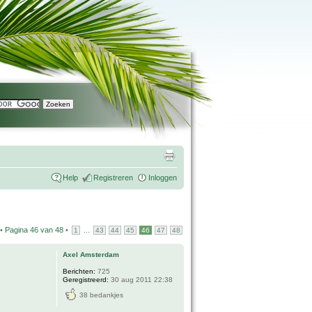
Help
Registreren
Inloggen
 •
Pagina
46
van
48
•
...
1
43
44
45
46
47
48
Axel Amsterdam
Berichten:
725
Geregistreerd:
30 aug 2011 22:38
38 bedankjes