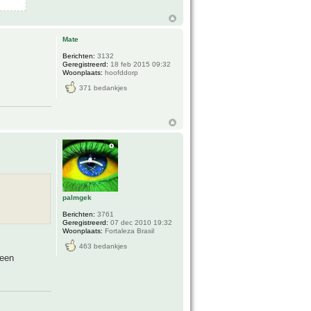
Mate
Berichten:
3132
Geregistreerd:
18 feb 2015 09:32
Woonplaats:
hoofddorp
371 bedankjes
palmgek
Berichten:
3761
Geregistreerd:
07 dec 2010 19:32
Woonplaats:
Fortaleza Brasil
463 bedankjes
 een