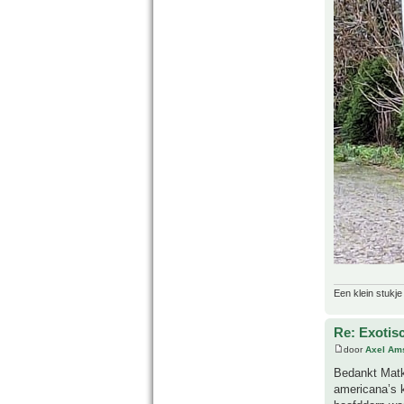
Een klein stukje
Re: Exotis
door
Axel Am
Bedankt Matko
americana’s 