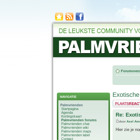
Forumoverz
Exotische
NAVIGATIE
Plaats een reactie
Palmvrienden
Startpagina
Agenda
Re: Exoti
Kortingskaart
Palmvrienden forums
door
Axel Am
Palmvrienden chat
Palmvrienden wiki
Hier zie je n
Palmvrienden maps
Palmvrienden label
Contact