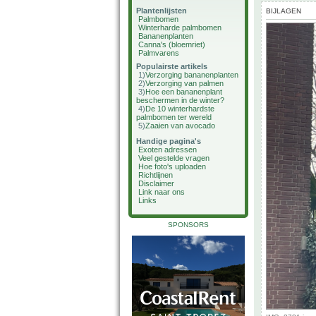
Plantenlijsten
BIJLAGEN
Palmbomen
Winterharde palmbomen
Bananenplanten
Canna's (bloemriet)
Palmvarens
Populairste artikels
1)
Verzorging bananenplanten
2)
Verzorging van palmen
3)
Hoe een bananenplant
beschermen in de winter?
4)
De 10 winterhardste
palmbomen ter wereld
5)
Zaaien van avocado
Handige pagina's
Exoten adressen
Veel gestelde vragen
Hoe foto's uploaden
Richtlijnen
Disclaimer
Link naar ons
Links
SPONSORS