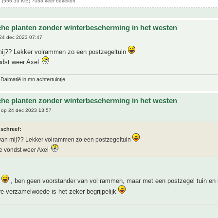
 (556.39 KiB) 7088 keer bekeken
che planten zonder winterbescherming in het westen
24 dec 2023 07:47
mij?? Lekker volrammen zo een postzegeltuin
ndst weer Axel
 Dalmatië in mn achtertuintje.
che planten zonder winterbescherming in het westen
op 24 dec 2023 13:57
 schreef:
van mij?? Lekker volrammen zo een postzegeltuin
e vondst weer Axel
e
, ben geen voorstander van vol rammen, maar met een postzegel tuin en
e verzamelwoede is het zeker begrijpelijk