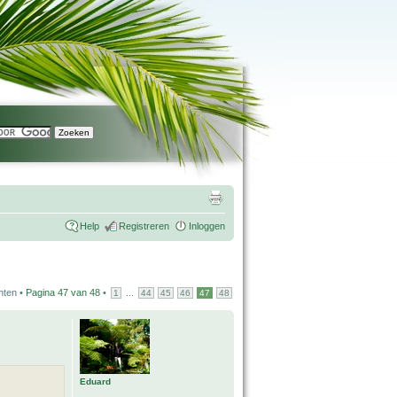
Help
Registreren
Inloggen
hten •
Pagina
47
van
48
•
...
1
44
45
46
47
48
Eduard