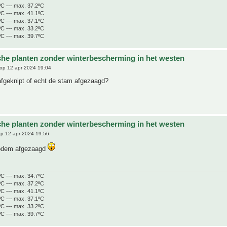
ºC --- max. 37.2ºC
ºC --- max. 41.1ºC
ºC --- max. 37.1ºC
ºC --- max. 33.2ºC
ºC --- max. 39.7ºC
che planten zonder winterbescherming in het westen
op 12 apr 2024 19:04
afgeknipt of echt de stam afgezaagd?
che planten zonder winterbescherming in het westen
p 12 apr 2024 19:56
bodem afgezaagd
ºC --- max. 34.7ºC
ºC --- max. 37.2ºC
ºC --- max. 41.1ºC
ºC --- max. 37.1ºC
ºC --- max. 33.2ºC
ºC --- max. 39.7ºC