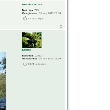
Axel Amsterdam
Berichten:
725
Geregistreerd:
30 aug 2011 22:38
38 bedankjes
Eduard
Berichten:
10512
Geregistreerd:
30 nov 2009 22:59
1039 bedankjes