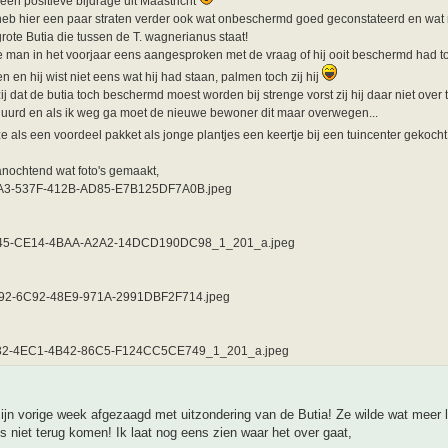
 een positieve bijdrage uit Maastricht
heb hier een paar straten verder ook wat onbeschermd goed geconstateerd en wat
rote Butia die tussen de T. wagnerianus staat!
e man in het voorjaar eens aangesproken met de vraag of hij ooit beschermd had 
n en hij wist niet eens wat hij had staan, palmen toch zij hij
zij dat de butia toch beschermd moest worden bij strenge vorst zij hij daar niet over 
ehuurd en als ik weg ga moet de nieuwe bewoner dit maar overwegen...
ze als een voordeel pakket als jonge plantjes een keertje bij een tuincenter gekoch
anochtend wat foto's gemaakt,
A3-537F-412B-AD85-E7B125DF7A0B.jpeg
45-CE14-4BAA-A2A2-14DCD190DC98_1_201_a.jpeg
92-6C92-48E9-971A-2991DBF2F714.jpeg
32-4EC1-4B42-86C5-F124CC5CE749_1_201_a.jpeg
ijn vorige week afgezaagd met uitzondering van de Butia! Ze wilde wat meer 
o's niet terug komen! Ik laat nog eens zien waar het over gaat,