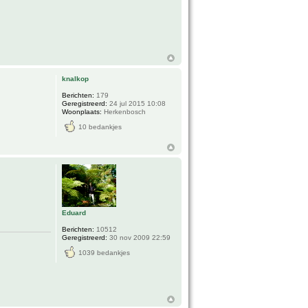
knalkop
Berichten:
179
Geregistreerd:
24 jul 2015 10:08
Woonplaats:
Herkenbosch
10 bedankjes
Eduard
Berichten:
10512
Geregistreerd:
30 nov 2009 22:59
1039 bedankjes