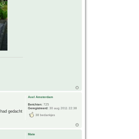
Axel Amsterdam
Berichten:
725
Geregistreerd:
30 aug 2011 22:38
e had gedacht
38 bedankjes
Mate