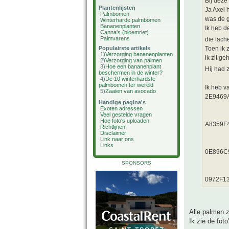
Bij deze
Plantenlijsten
Ja Axel 
Palmbomen
was de g
Winterharde palmbomen
Bananenplanten
Ik heb d
Canna's (bloemriet)
Palmvarens
die lache
Populairste artikels
Toen ik 
1)
Verzorging bananenplanten
ik zit g
2)
Verzorging van palmen
3)
Hoe een bananenplant
Hij had 
beschermen in de winter?
4)
De 10 winterhardste
palmbomen ter wereld
Ik heb v
5)
Zaaien van avocado
2E9469
Handige pagina's
Exoten adressen
Veel gestelde vragen
Hoe foto's uploaden
A8359F
Richtlijnen
Disclaimer
Link naar ons
Links
0E896C
SPONSORS
0972F1
Alle palmen z
Ik zie de fot