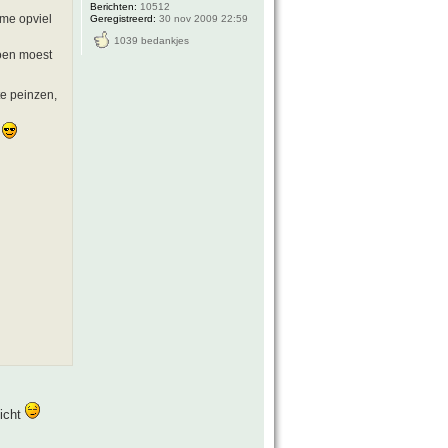
Berichten:
10512
 me opviel
Geregistreerd:
30 nov 2009 22:59
1039 bedankjes
toen moest
te peinzen,
t
licht