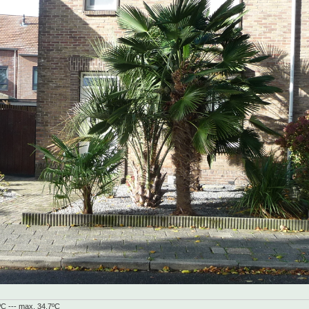
ºC --- max. 34.7ºC