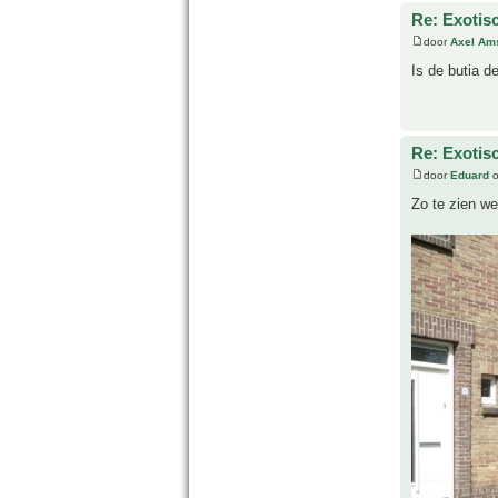
Re: Exotis
door
Axel Am
Is de butia d
Re: Exotis
door
Eduard
o
Zo te zien we