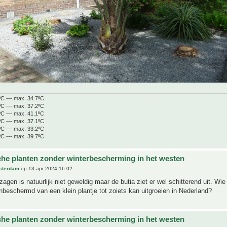
ºC --- max. 34.7ºC
ºC --- max. 37.2ºC
ºC --- max. 41.1ºC
ºC --- max. 37.1ºC
ºC --- max. 33.2ºC
ºC --- max. 39.7ºC
che planten zonder winterbescherming in het westen
sterdam
op 13 apr 2024 16:02
agen is natuurlijk niet geweldig maar de butia ziet er wel schitterend uit. Wi
nbeschermd van een klein plantje tot zoiets kan uitgroeien in Nederland?
che planten zonder winterbescherming in het westen