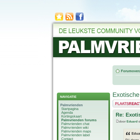
Forumoverz
Exotische
NAVIGATIE
Plaats een reactie
Palmvrienden
Startpagina
Agenda
Re: Exoti
Kortingskaart
Palmvrienden forums
door
Eduard
o
Palmvrienden chat
Palmvrienden wiki
Palmvrienden maps
Edua
Palmvrienden label
Contact