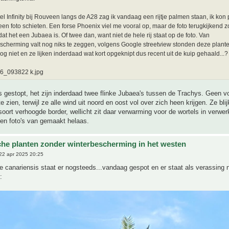
el Infinity bij Rouveen langs de A28 zag ik vandaag een rijtje palmen staan, ik ko
een foto schieten. Een forse Phoenix viel me vooral op, maar de foto terugkijkend z
at het een Jubaea is. Of twee dan, want niet de hele rij staat op de foto. Van
scherming valt nog niks te zeggen, volgens Google streetview stonden deze plante
 nog niet en ze lijken inderdaad wat kort opgeknipt dus recent uit de kuip gehaald...?
6_093822 k.jpg
 gestopt, het zijn inderdaad twee flinke Jubaea's tussen de Trachys. Geen v
e zien, terwijl ze alle wind uit noord en oost vol over zich heen krijgen. Ze blij
soort verhoogde border, wellicht zit daar verwarming voor de wortels in verwer
en foto's van gemaakt helaas.
che planten zonder winterbescherming in het westen
22 apr 2025 20:25
 canariensis staat er nogsteeds...vandaag gespot en er staat als verassing 
: