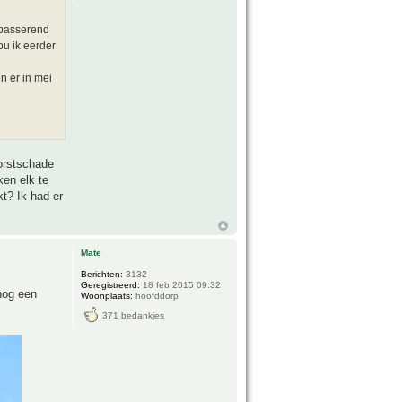
n passerend
ou ik eerder
n er in mei
orstschade
ken elk te
kt? Ik had er
Mate
Berichten:
3132
Geregistreerd:
18 feb 2015 09:32
nog een
Woonplaats:
hoofddorp
371 bedankjes