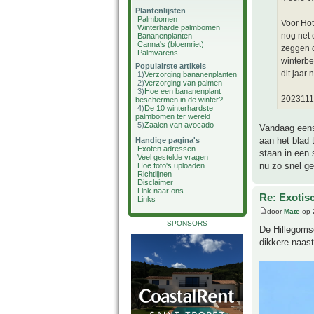
Plantenlijsten
Palmbomen
Voor Hot
Winterharde palmbomen
nog net 
Bananenplanten
Canna's (bloemriet)
zeggen d
Palmvarens
winterbe
Populairste artikels
dit jaar
1)
Verzorging bananenplanten
2)
Verzorging van palmen
3)
Hoe een bananenplant
2023111
beschermen in de winter?
4)
De 10 winterhardste
palmbomen ter wereld
5)
Zaaien van avocado
Vandaag eens
aan het blad t
Handige pagina's
Exoten adressen
staan in een 
Veel gestelde vragen
nu zo snel ge
Hoe foto's uploaden
Richtlijnen
Disclaimer
Link naar ons
Re: Exotis
Links
door
Mate
op 
SPONSORS
De Hillegomse
dikkere naast