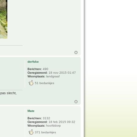
derfske
Berichten:
490
Geregistreerd:
18 nov 2015 01:47
Woonplaats:
landgraaf
51 bedankjes
 pas slecht,
Mate
Berichten:
3132
Geregistreerd:
18 feb 2015 09:32
Woonplaats:
hoofddorp
371 bedankjes