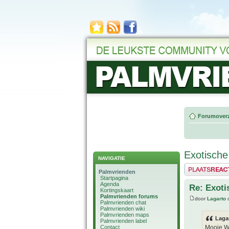
Forumoverz
Exotische
NAVIGATIE
Plaats een reactie
Palmvrienden
Startpagina
Agenda
Re: Exoti
Kortingskaart
Palmvrienden forums
door
Lagarto
o
Palmvrienden chat
Palmvrienden wiki
Palmvrienden maps
Laga
Palmvrienden label
Contact
Mooie W