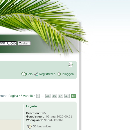
Help
Registreren
Inloggen
hten •
Pagina
48
van
48
•
...
1
44
45
46
47
48
Lagarto
Berichten:
565
Geregistreerd:
09 aug 2020 00:21
Woonplaats:
Noord-Drenthe
50 bedankjes