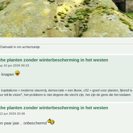
 Dalmatië in mn achtertuintje.
che planten zonder winterbescherming in het westen
p 10 jun 2026 00:23
ke knapen
al, kapitalisme = moderne slavernij, democratie = een illusie, c02 = goed voor planten, fijnstof is
ur tell lie vision", het probleem is niet degene die slecht zijn, het zijn de gene die het toelaten
che planten zonder winterbescherming in het westen
12 jun 2026 20:48
en paar jaar... onbeschermd