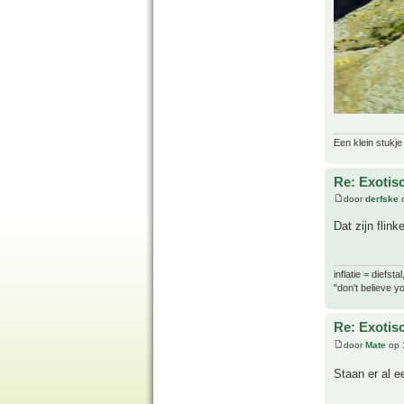
Een klein stukje
Re: Exotis
door
derfske
o
Dat zijn flin
inflatie = diefst
"don't believe yo
Re: Exotis
door
Mate
op 
Staan er al e