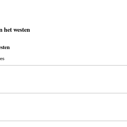
n het westen
esten
nes