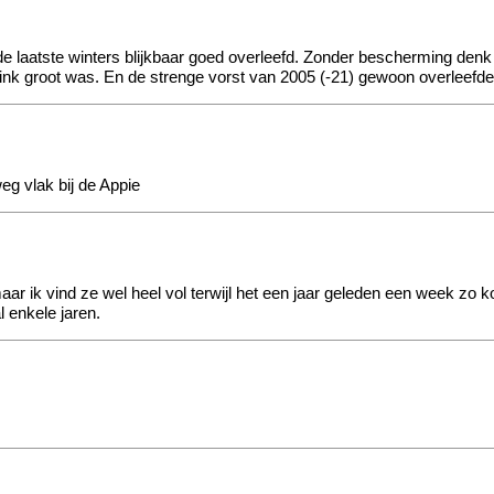
e laatste winters blijkbaar goed overleefd. Zonder bescherming denk je
e flink groot was. En de strenge vorst van 2005 (-21) gewoon overleefde
g vlak bij de Appie
maar ik vind ze wel heel vol terwijl het een jaar geleden een week zo
 enkele jaren.