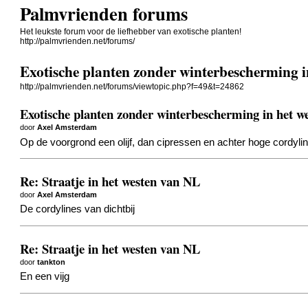
Palmvrienden forums
Het leukste forum voor de liefhebber van exotische planten!
http://palmvrienden.net/forums/
Exotische planten zonder winterbescherming i
http://palmvrienden.net/forums/viewtopic.php?f=49&t=24862
Exotische planten zonder winterbescherming in het w
door
Axel Amsterdam
Op de voorgrond een olijf, dan cipressen en achter hoge cordyli
Re: Straatje in het westen van NL
door
Axel Amsterdam
De cordylines van dichtbij
Re: Straatje in het westen van NL
door
tankton
En een vijg