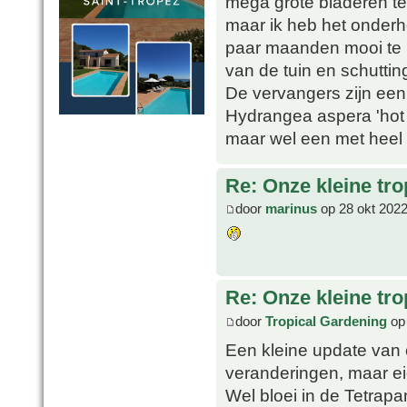
mega grote bladeren te
maar ik heb het onder
paar maanden mooi te h
van de tuin en schutti
De vervangers zijn een 
Hydrangea aspera 'hot c
maar wel een met heel 
Re: Onze kleine tro
door
marinus
op 28 okt 2022
Re: Onze kleine tro
door
Tropical Gardening
op 
Een kleine update van
veranderingen, maar eige
Wel bloei in de Tetrap