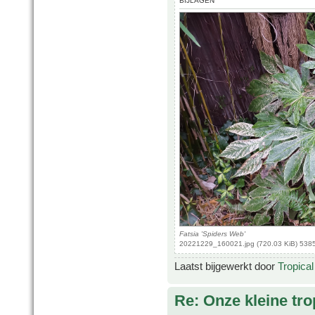
BIJLAGEN
Fatsia 'Spiders Web'
20221229_160021.jpg (720.03 KiB) 538
Laatst bijgewerkt door
Tropica
Re: Onze kleine tro