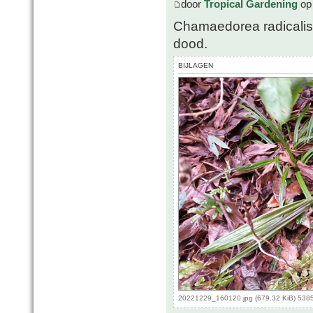
door
Tropical Gardening
op 
Chamaedorea radicalis 
dood.
BIJLAGEN
20221229_160120.jpg (679.32 KiB) 538