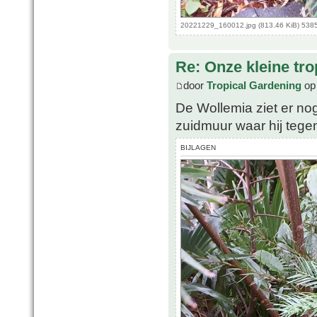
20221229_160012.jpg (813.46 KiB) 538
Re: Onze kleine tro
door
Tropical Gardening
op 
De Wollemia ziet er nog
zuidmuur waar hij tegen
BIJLAGEN