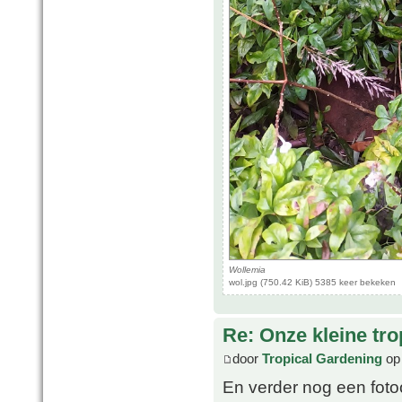
Wollemia
wol.jpg (750.42 KiB) 5385 keer bekeken
Re: Onze kleine tro
door
Tropical Gardening
op 
En verder nog een fotoo