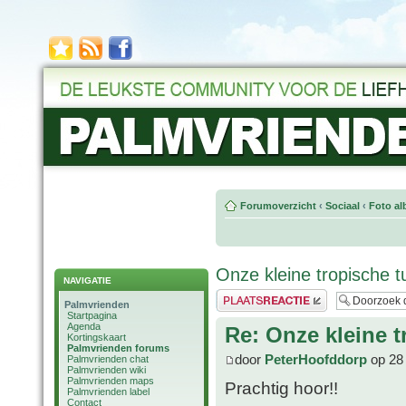
Forumoverzicht
‹
Sociaal
‹
Foto al
Onze kleine tropische t
NAVIGATIE
Plaats een reactie
Palmvrienden
Startpagina
Agenda
Re: Onze kleine t
Kortingskaart
Palmvrienden forums
door
PeterHoofddorp
op 28 
Palmvrienden chat
Palmvrienden wiki
Palmvrienden maps
Prachtig hoor!!
Palmvrienden label
Contact