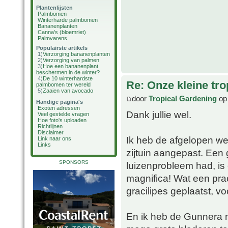
Plantenlijsten
Palmbomen
Winterharde palmbomen
Bananenplanten
Canna's (bloemriet)
Palmvarens
Populairste artikels
1)
Verzorging bananenplanten
2)
Verzorging van palmen
3)
Hoe een bananenplant
beschermen in de winter?
4)
De 10 winterhardste
Re: Onze kleine tro
palmbomen ter wereld
5)
Zaaien van avocado
door
Tropical Gardening
op 
Handige pagina's
Exoten adressen
Dank jullie wel.
Veel gestelde vragen
Hoe foto's uploaden
Richtlijnen
Disclaimer
Ik heb de afgelopen we
Link naar ons
Links
zijtuin aangepast. Een g
SPONSORS
luizenprobleem had, is
magnifica! Wat een pra
gracilipes geplaatst, v
En ik heb de Gunnera m