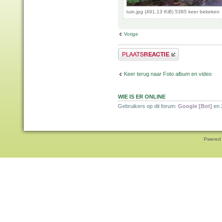
tuin.jpg (491.13 KiB) 5385 keer bekeken
Vorige
Plaats een reactie
Keer terug naar Foto album en video
WIE IS ER ONLINE
Gebruikers op dit forum:
Google [Bot]
en 
Pwered