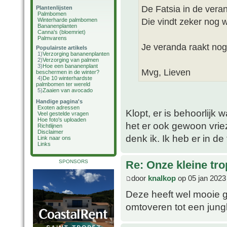
De Fatsia in de vera
Plantenlijsten
Palmbomen
Die vindt zeker nog w
Winterharde palmbomen
Bananenplanten
Canna's (bloemriet)
Palmvarens
Je veranda raakt nog
Populairste artikels
1)
Verzorging bananenplanten
2)
Verzorging van palmen
3)
Hoe een bananenplant
Mvg, Lieven
beschermen in de winter?
4)
De 10 winterhardste
palmbomen ter wereld
5)
Zaaien van avocado
Handige pagina's
Exoten adressen
Klopt, er is behoorlijk
Veel gestelde vragen
Hoe foto's uploaden
het er ook gewoon vrie
Richtlijnen
Disclaimer
denk ik. Ik heb er in de
Link naar ons
Links
SPONSORS
Re: Onze kleine tro
door
knalkop
op 05 jan 2023
Deze heeft wel mooie g
omtoveren tot een jungl