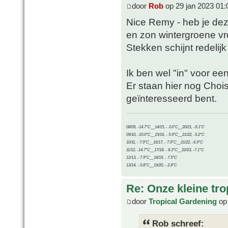
door
Rob
op 29 jan 2023 01:
Nice Remy - heb je deze
en zon wintergroene vroe
Stekken schijnt redelijk
Ik ben wel "in" voor ee
Er staan hier nog Choisi
geïnteresseerd bent.
08/09, -14.7°C__14/15, - 3.6°C__20/21, -9.1°C
09/10, -10.0°C__15/16, - 5.9°C__21/22, -5.2°C
10/11, - 7.9°C__16/17, - 7.9°C__21/22, -6.9°C
11/12, -14.7°C__17/18, - 8.3°C__22/23, -7.1°C
12/13, - 7.9°C__18/19, - 7.5°C
13/14, - 0.8°C__19/20, - 2.8°C
Re: Onze kleine tro
door
Tropical Gardening
op 
Rob schreef: