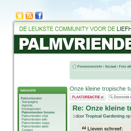
Forumoverzicht
‹
Sociaal
‹
Foto al
Onze kleine tropische t
NAVIGATIE
Plaats een reactie
Palmvrienden
Startpagina
Agenda
Re: Onze kleine t
Kortingskaart
Palmvrienden forums
door
Tropical Gardening
op 
Palmvrienden chat
Palmvrienden wiki
Palmvrienden maps
Palmvrienden label
Lieven schreef:
Contact