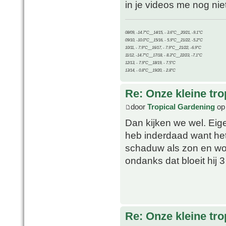
in je videos me nog ni
08/09, -14.7°C__14/15, - 3.6°C__20/21, -9.1°C
09/10, -10.0°C__15/16, - 5.9°C__21/22, -5.2°C
10/11, - 7.9°C__16/17, - 7.9°C__21/22, -6.9°C
11/12, -14.7°C__17/18, - 8.3°C__22/23, -7.1°C
12/13, - 7.9°C__18/19, - 7.5°C
13/14, - 0.8°C__19/20, - 2.8°C
Re: Onze kleine tro
door
Tropical Gardening
op 
Dan kijken we wel. Eig
heb inderdaad want het 
schaduw als zon en wor
ondanks dat bloeit hij 3 
Re: Onze kleine tro