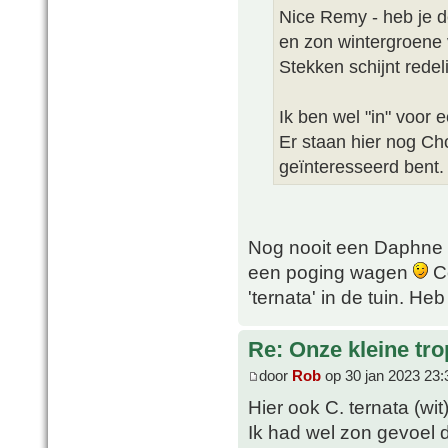
Nice Remy - heb je d
en zon wintergroene vr
Stekken schijnt redel
Ik ben wel "in" voor 
Er staan hier nog Cho
geïnteresseerd bent.
Nog nooit een Daphne g
een poging wagen
Co
'ternata' in de tuin. He
Re: Onze kleine tro
door
Rob
op 30 jan 2023 23:
Hier ook C. ternata (wit
Ik had wel zon gevoel 