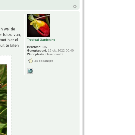
ch wel de
 foto's van,
aat hier al
Tropical Gardening
it te laten
Berichten:
197
Geregistreerd:
12 okt 2022 00:40
Woonplaats:
Ossendrecht
34 bedankjes