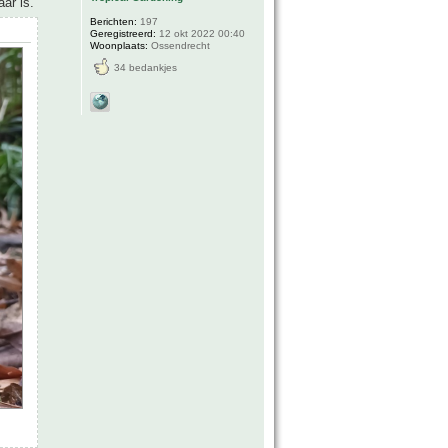
ar is.
Berichten:
197
Geregistreerd:
12 okt 2022 00:40
Woonplaats:
Ossendrecht
34 bedankjes