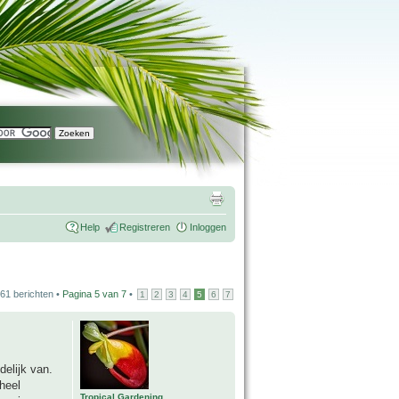
Help
Registreren
Inloggen
61 berichten •
Pagina
5
van
7
•
1
2
3
4
5
6
7
delijk van.
heel
Tropical Gardening