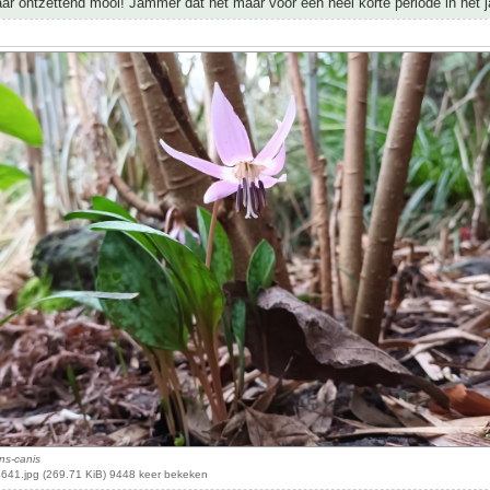
 ontzettend mooi! Jammer dat het maar voor een heel korte periode in het ja
ns-canis
41.jpg (269.71 KiB) 9448 keer bekeken