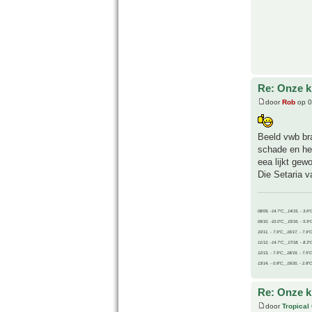
Re: Onze kl
door
Rob
op 0
Beeld vwb bra
schade en her
eea lijkt gew
Die Setaria v
08/09, -14.7°C__14/15, - 3.6°
09/10, -10.0°C__15/16, - 5.9°
10/11, - 7.9°C__16/17, - 7.9°
11/12, -14.7°C__17/18, - 8.3°
12/13, - 7.9°C__18/19, - 7.5°C
13/14, - 0.8°C__19/20, - 2.8°C
Re: Onze kl
door
Tropical