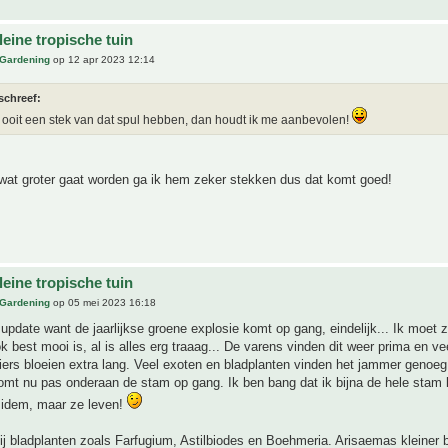
eine tropische tuin
 Gardening
op 12 apr 2023 12:14
schreef:
 ooit een stek van dat spul hebben, dan houdt ik me aanbevolen!
 wat groter gaat worden ga ik hem zeker stekken dus dat komt goed!
eine tropische tuin
 Gardening
op 05 mei 2023 16:18
 update want de jaarlijkse groene explosie komt op gang, eindelijk... Ik moet 
ok best mooi is, al is alles erg traaag... De varens vinden dit weer prima en ve
iers bloeien extra lang. Veel exoten en bladplanten vinden het jammer genoeg
mt nu pas onderaan de stam op gang. Ik ben bang dat ik bijna de hele stam k
 idem, maar ze leven!
bij bladplanten zoals Farfugium, Astilbiodes en Boehmeria. Arisaemas kleiner 