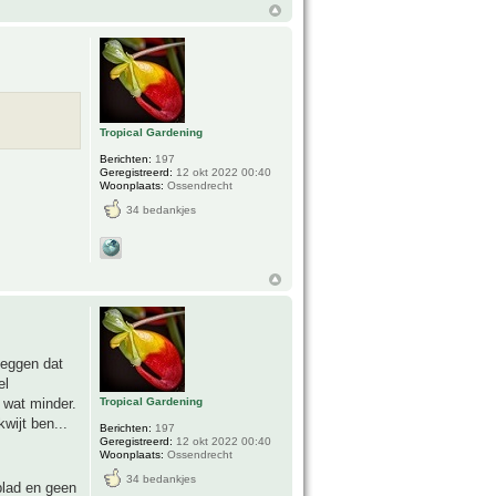
Tropical Gardening
Berichten:
197
Geregistreerd:
12 okt 2022 00:40
Woonplaats:
Ossendrecht
34 bedankjes
zeggen dat
el
 wat minder.
Tropical Gardening
wijt ben...
Berichten:
197
Geregistreerd:
12 okt 2022 00:40
Woonplaats:
Ossendrecht
34 bedankjes
blad en geen