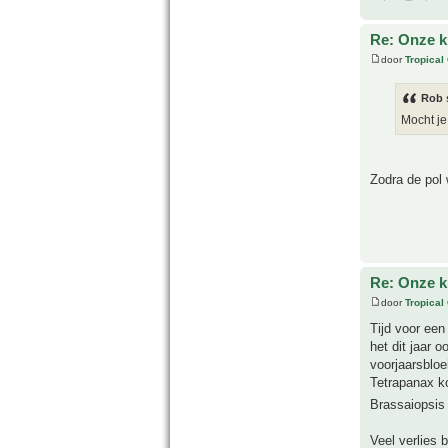
Re: Onze kl
door
Tropical
Rob 
Mocht je
Zodra de pol
Re: Onze kl
door
Tropical
Tijd voor een
het dit jaar o
voorjaarsbloe
Tetrapanax ko
Brassaiopsis
Veel verlies 