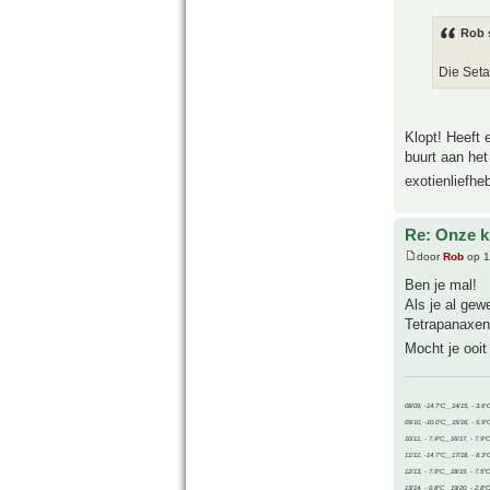
Rob 
Die Setar
Klopt! Heeft 
buurt aan het
exotienliefhe
Re: Onze kl
door
Rob
op 1
Ben je mal!
Als je al gew
Tetrapanaxen 
Mocht je ooi
08/09, -14.7°C__14/15, - 3.6°
09/10, -10.0°C__15/16, - 5.9°
10/11, - 7.9°C__16/17, - 7.9°
11/12, -14.7°C__17/18, - 8.3°
12/13, - 7.9°C__18/19, - 7.5°C
13/14, - 0.8°C__19/20, - 2.8°C