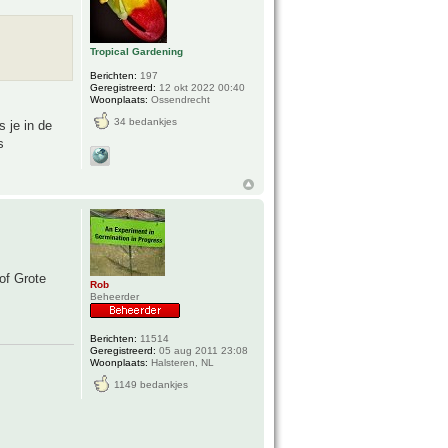
Tropical Gardening
Berichten:
197
Geregistreerd:
12 okt 2022 00:40
Woonplaats:
Ossendrecht
34 bedankjes
 je in de
s
of Grote
Rob
Beheerder
Berichten:
11514
Geregistreerd:
05 aug 2011 23:08
Woonplaats:
Halsteren, NL
1149 bedankjes