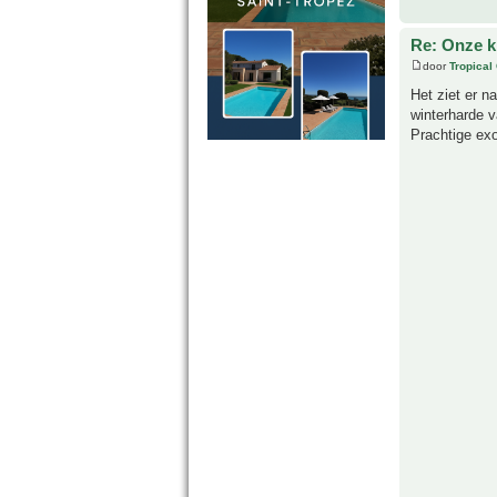
Re: Onze kl
door
Tropical
Het ziet er n
winterharde v
Prachtige exo