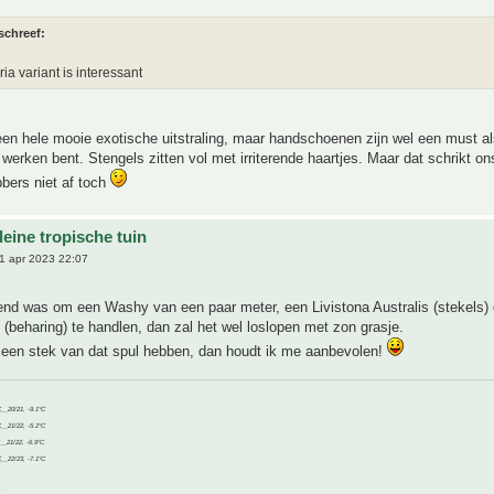
schreef:
ia variant is interessant
een hele mooie exotische uitstraling, maar handschoenen zijn wel een must als
 werken bent. Stengels zitten vol met irriterende haartjes. Maar dat schrikt on
bbers niet af toch
eine tropische tuin
1 apr 2023 22:07
end was om een Washy van een paar meter, een Livistona Australis (stekels) 
(beharing) te handlen, dan zal het wel loslopen met zon grasje.
t een stek van dat spul hebben, dan houdt ik me aanbevolen!
C__20/21, -9.1°C
C__21/22, -5.2°C
C__21/22, -6.9°C
C__22/23, -7.1°C