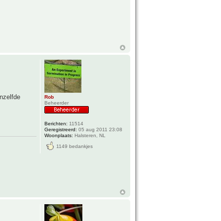
nzelfde
Rob
Beheerder
Berichten:
11514
Geregistreerd:
05 aug 2011 23:08
Woonplaats:
Halsteren, NL
1149 bedankjes