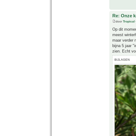
Re: Onze kl
door
Tropical
Op dit moment
meest winterh
maar verder n
bijna 5 jaar 
zien. Echt vo
BIJLAGEN