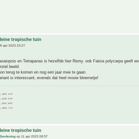
eine tropische tuin
8 apr 2023 23:27
saiopsis en Tetrapanax is hezelfde hier Remy. ook Fatsia polycarpa geeft ee
stel beeld.
oon terug te komen en nog een jaar mee te gaan.
ariant is interessant, evenals dat heel mooie bloemetje!
C__20/21, -9.1°C
C__21/22, -5.2°C
C__21/22, -6.9°C
C__22/23, -7.1°C
eine tropische tuin
 Gardening
op 11 apr 2023 08:57