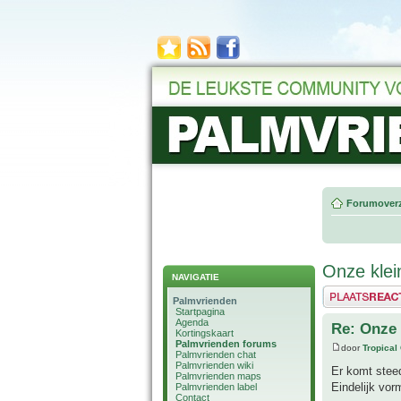
Forumoverz
Onze klei
NAVIGATIE
Plaats een reactie
Palmvrienden
Startpagina
Agenda
Re: Onze 
Kortingskaart
Palmvrienden forums
door
Tropical
Palmvrienden chat
Palmvrienden wiki
Er komt steed
Palmvrienden maps
Eindelijk vor
Palmvrienden label
Contact