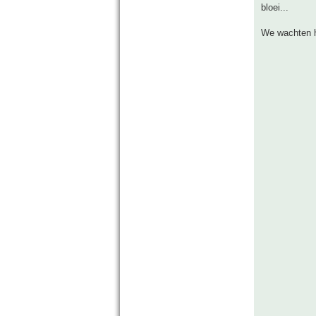
bloei...
We wachten h