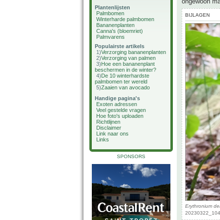
ongewoon maar
Plantenlijsten
Palmbomen
BIJLAGEN
Winterharde palmbomen
Bananenplanten
Canna's (bloemriet)
Palmvarens
Populairste artikels
1)
Verzorging bananenplanten
2)
Verzorging van palmen
3)
Hoe een bananenplant
beschermen in de winter?
4)
De 10 winterhardste
palmbomen ter wereld
5)
Zaaien van avocado
Handige pagina's
Exoten adressen
Veel gestelde vragen
Hoe foto's uploaden
Richtlijnen
Disclaimer
Link naar ons
Links
SPONSORS
Erythronium de
20230322_1046