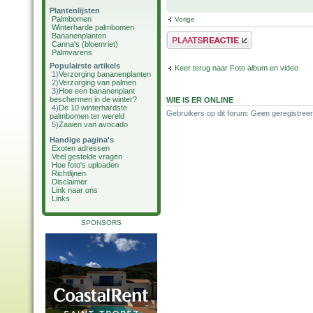
Plantenlijsten
Palmbomen
Vorige
Winterharde palmbomen
Bananenplanten
Plaats een reactie
Canna's (bloemriet)
Palmvarens
Populairste artikels
Keer terug naar Foto album en video
1)
Verzorging bananenplanten
2)
Verzorging van palmen
3)
Hoe een bananenplant
beschermen in de winter?
WIE IS ER ONLINE
4)
De 10 winterhardste
Gebruikers op dit forum: Geen geregistreer
palmbomen ter wereld
5)
Zaaien van avocado
Handige pagina's
Exoten adressen
Veel gestelde vragen
Hoe foto's uploaden
Richtlijnen
Disclaimer
Link naar ons
Links
SPONSORS