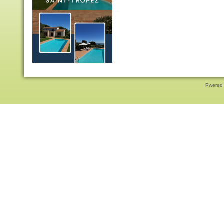
Pwered