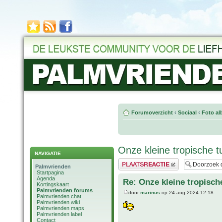
Forumoverzicht
‹
Sociaal
‹
Foto al
Onze kleine tropische t
NAVIGATIE
Plaats een reactie
Palmvrienden
Startpagina
Agenda
Re: Onze kleine tropisch
Kortingskaart
Palmvrienden forums
door
marinus
op 24 aug 2024 12:18
Palmvrienden chat
Palmvrienden wiki
Palmvrienden maps
Palmvrienden label
Contact