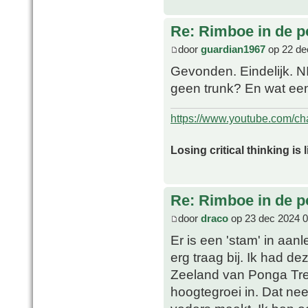
Re: Rimboe in de p
door
guardian1967
op 22 de
Gevonden. Eindelijk. N
geen trunk? En wat ee
https://www.youtube.com/
Losing critical thinking is 
Re: Rimboe in de p
door
draco
op 23 dec 2024 0
Er is een 'stam' in aa
erg traag bij. Ik had d
Zeeland van Ponga Tre
hoogtegroei in. Dat ne