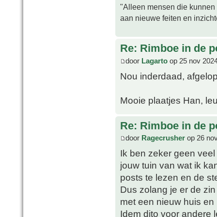
"Alleen mensen die kunnen tw
aan nieuwe feiten en inzich
Re: Rimboe in de p
door
Lagarto
op 25 nov 2024
Nou inderdaad, afgelo
Mooie plaatjes Han, leu
Re: Rimboe in de p
door
Ragecrusher
op 26 nov
Ik ben zeker geen veel 
jouw tuin van wat ik kan
posts te lezen en de st
Dus zolang je er de zin 
met een nieuw huis en b
Idem dito voor andere l