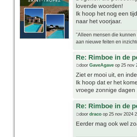
lovende woorden!
Ik hoop het nog een tij
naar het voorjaar.
"Alleen mensen die kunnen tw
aan nieuwe feiten en inzich
Re: Rimboe in de p
door
GaveAgave
op 25 nov 
Ziet er mooi uit, en inde
Ik hoop dat er het kom
vroege zonnige dagen z
Re: Rimboe in de p
door
draco
op 25 nov 2024 2
Eerder mag ook wel zo