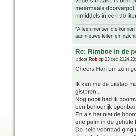
veders maakt. Ik ben o
meermaals doorverpot. I
inmiddels in een 90 liter
"Alleen mensen die kunnen tw
aan nieuwe feiten en inzich
Re: Rimboe in de p
door
Rob
op 23 dec 2024 23
Cheers Han om zo'n go
Ik kan me de uitstap n
gisteren...
Nog nooit had ik boomv
een behoorlijk openbar
En als het niet de bo
ene palm in de gehele 
De hele voorraad ging 