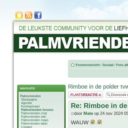
Forumoverzicht
‹
Sociaal
‹
Foto al
Rimboe in de polder tv
NAVIGATIE
Plaats een reactie
Palmvrienden
Startpagina
Agenda
Re: Rimboe in de
Kortingskaart
Palmvrienden forums
door
Mate
op 24 nov 2024 0
Palmvrienden chat
Palmvrienden wiki
Palmvrienden maps
WAUW
Palmvrienden label
Contact