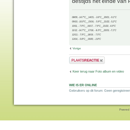
destijds het einde van
08/09, -14.7°C__14/15, - 3.6°C__20/21, -9.1°C
09/10, -10.0°C__15/16, - 5.9°C__21/22, -5.2°C
10/11, - 7.9°C__16/17, - 7.9°C__21/22, -6.9°C
11/12, -14.7°C__17/18, - 8.3°C__22/23, -7.1°C
12/13, - 7.9°C__18/19, - 7.5°C
13/14, - 0.8°C__19/20, - 2.8°C
Vorige
Plaats een reactie
Keer terug naar Foto album en video
WIE IS ER ONLINE
Gebruikers op dit forum: Geen geregistreer
Pwered