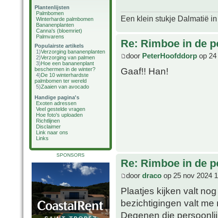
Plantenlijsten
Palmbomen
Een klein stukje Dalmatië in
Winterharde palmbomen
Bananenplanten
Canna's (bloemriet)
Palmvarens
Re: Rimboe in de p
Populairste artikels
1)
Verzorging bananenplanten
door
PeterHoofddorp
op 24
2)
Verzorging van palmen
3)
Hoe een bananenplant
Gaaf!! Han!
beschermen in de winter?
4)
De 10 winterhardste
palmbomen ter wereld
5)
Zaaien van avocado
Handige pagina's
Exoten adressen
Veel gestelde vragen
Hoe foto's uploaden
Richtlijnen
Disclaimer
Link naar ons
Links
SPONSORS
Re: Rimboe in de p
door
draco
op 25 nov 2024 1
Plaatjes kijken valt no
bezichtigingen valt me 
Degenen die persoonli