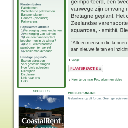
geïmporteerd, een tweed
Plantenlijsten
vanwege zijn omvang naa
Palmbomen
Winterharde palmbomen
Bretagne geplant. Het 
Bananenplanten
Canna's (bloemriet)
Palmvarens
Zeelandse varensoorten
Populairste artikels
squarrosa, - smithii, Ble
1)
Verzorging bananenplanten
2)
Verzorging van palmen
3)
Hoe een bananenplant
beschermen in de winter?
"Alleen mensen die kunnen tw
4)
De 10 winterhardste
palmbomen ter wereld
aan nieuwe feiten en inzich
5)
Zaaien van avocado
Handige pagina's
Vorige
Exoten adressen
Veel gestelde vragen
Plaats een reactie
Hoe foto's uploaden
Richtlijnen
Disclaimer
Link naar ons
Keer terug naar Foto album en video
Links
SPONSORS
WIE IS ER ONLINE
Gebruikers op dit forum: Geen geregistreer