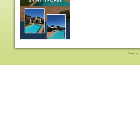
Pwered