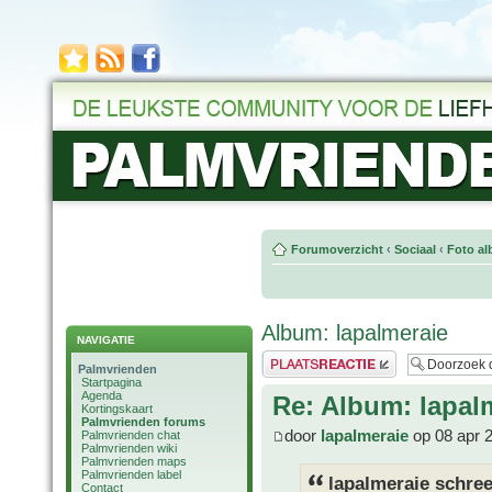
Forumoverzicht
‹
Sociaal
‹
Foto al
Album: lapalmeraie
NAVIGATIE
Plaats een reactie
Palmvrienden
Startpagina
Agenda
Re: Album: lapal
Kortingskaart
Palmvrienden forums
door
lapalmeraie
op 08 apr 
Palmvrienden chat
Palmvrienden wiki
Palmvrienden maps
Palmvrienden label
lapalmeraie schree
Contact