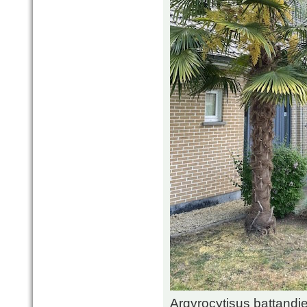
Argyrocytisus battandie