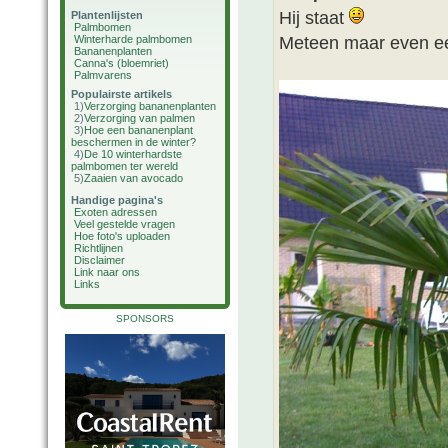
Hij staat
Plantenlijsten
Palmbomen
Meteen maar even ee
Winterharde palmbomen
Bananenplanten
Canna's (bloemriet)
Palmvarens
Populairste artikels
1)
Verzorging bananenplanten
2)
Verzorging van palmen
3)
Hoe een bananenplant
beschermen in de winter?
4)
De 10 winterhardste
palmbomen ter wereld
5)
Zaaien van avocado
Handige pagina's
Exoten adressen
Veel gestelde vragen
Hoe foto's uploaden
Richtlijnen
Disclaimer
Link naar ons
Links
SPONSORS