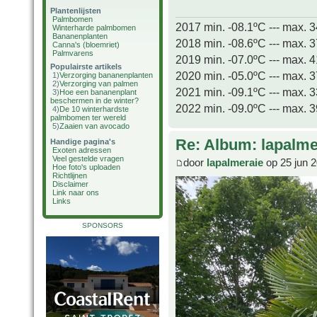
Plantenlijsten
Palmbomen
2017 min. -08.1ºC --- max. 
Winterharde palmbomen
Bananenplanten
2018 min. -08.6ºC --- max. 
Canna's (bloemriet)
Palmvarens
2019 min. -07.0ºC --- max. 
Populairste artikels
2020 min. -05.0ºC --- max. 
1)
Verzorging bananenplanten
2)
Verzorging van palmen
2021 min. -09.1ºC --- max. 
3)
Hoe een bananenplant
beschermen in de winter?
2022 min. -09.0ºC --- max. 
4)
De 10 winterhardste
palmbomen ter wereld
5)
Zaaien van avocado
Re: Album: lapalme
Handige pagina's
Exoten adressen
Veel gestelde vragen
door
lapalmeraie
op 25 jun 
Hoe foto's uploaden
Richtlijnen
Disclaimer
Link naar ons
Links
SPONSORS