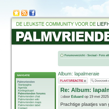
Forumoverzicht
‹
Sociaal
‹
Foto al
Album: lapalmeraie
NAVIGATIE
Plaats een reactie
Palmvrienden
Startpagina
Agenda
Re: Album: lapal
Kortingskaart
Palmvrienden forums
door
Eduard
op 19 mei 2025
Palmvrienden chat
Palmvrienden wiki
Palmvrienden maps
Prachtige plaatjes va
Palmvrienden label
Contact