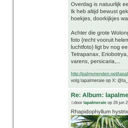
Overdag is natuurlijk e
Ik heb altijd bewust ge
hoekjes, doorkijkjes waa
Achter die grote Wolon
foto (recht vooruit hel
luchtfoto) ligt bv nog 
Tetrapanax, Eriobotrya,
varens, persicaria,...
http://palmvrienden.net/lapa
volg lapalmeraie op X: @la
Re: Album: lapalme
door
lapalmeraie
op 26 jun 
Rhapidophyllum hystrix 