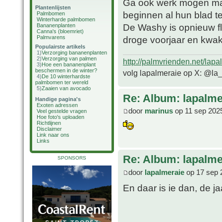
Ga ook werk mogen mak
Plantenlijsten
beginnen al hun blad t
Palmbomen
Winterharde palmbomen
De Washy is opnieuw fli
Bananenplanten
Canna's (bloemriet)
Palmvarens
droge voorjaar en kwa
Populairste artikels
1)
Verzorging bananenplanten
2)
Verzorging van palmen
http://palmvrienden.net/lapa
3)
Hoe een bananenplant
beschermen in de winter?
volg lapalmeraie op X: @la
4)
De 10 winterhardste
palmbomen ter wereld
5)
Zaaien van avocado
Re: Album: lapalme
Handige pagina's
Exoten adressen
door
marinus
op 11 sep 202
Veel gestelde vragen
Hoe foto's uploaden
Richtlijnen
Disclaimer
Link naar ons
Links
Re: Album: lapalme
SPONSORS
door
lapalmeraie
op 17 sep 
En daar is ie dan, de ja