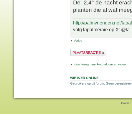
De -2,4° de nacht erach
planten die al wat m
http://palmvrienden.net/lapa
volg lapalmeraie op X: @la
Vorige
Plaats een reactie
Keer terug naar Foto album en video
WIE IS ER ONLINE
Gebruikers op dit forum: Geen geregistree
Pwered