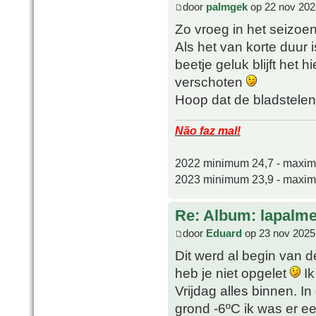
door
palmgek
op 22 nov 202
Zo vroeg in het seizoe
Als het van korte duur
beetje geluk blijft het h
verschoten
Hoop dat de bladstelen
Não faz mal!
2022 minimum 24,7 - maxi
2023 minimum 23,9 - maxi
Re: Album: lapalme
door
Eduard
op 23 nov 2025
Dit werd al begin van 
heb je niet opgelet
Ik
Vrijdag alles binnen. I
grond -6ºC ik was er e