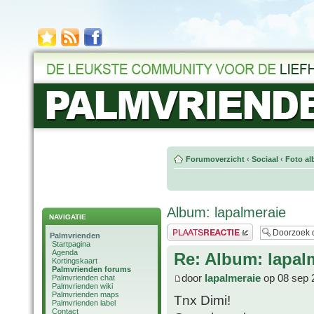
Forumoverzicht
‹
Sociaal
‹
Foto al
Album: lapalmeraie
NAVIGATIE
Plaats een reactie
Palmvrienden
Startpagina
Agenda
Re: Album: lapal
Kortingskaart
Palmvrienden forums
door
lapalmeraie
op 08 sep 
Palmvrienden chat
Palmvrienden wiki
Palmvrienden maps
Tnx Dimi!
Palmvrienden label
Contact