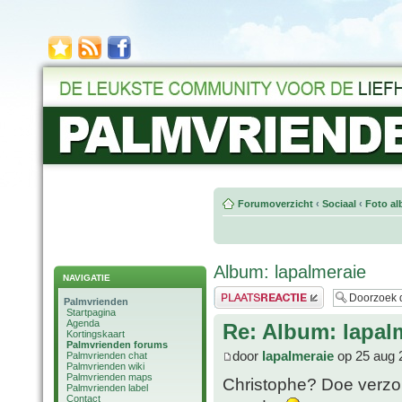
Forumoverzicht
‹
Sociaal
‹
Foto al
Album: lapalmeraie
NAVIGATIE
Plaats een reactie
Palmvrienden
Startpagina
Agenda
Re: Album: lapal
Kortingskaart
Palmvrienden forums
door
lapalmeraie
op 25 aug 
Palmvrienden chat
Palmvrienden wiki
Palmvrienden maps
Christophe? Doe verzorg
Palmvrienden label
Contact