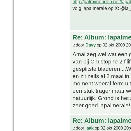
http://palmvrienden.net/lapa
volg lapalmeraie op X: @la
Re: Album: lapalme
door
Davy
op 02 okt 2009 20
Amai zeg wel wat een g
van bij Christophe 2 fili
gesplitste bladeren....
en zit zelfs al 2 maal i
moment weeral ferm uit.
een stuk trager maar w
natuurlijk. Grond is he
zeer goed lapalmeraie!
Re: Album: lapalme
door
jaak
op 02 okt 2009 20: