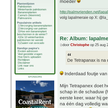
moeder
Plantenlijsten
Palmbomen
Winterharde palmbomen
http://palmvrienden.net/lapa
Bananenplanten
Canna's (bloemriet)
volg lapalmeraie op X: @la
Palmvarens
Populairste artikels
1)
Verzorging bananenplanten
2)
Verzorging van palmen
3)
Hoe een bananenplant
beschermen in de winter?
Re: Album: lapalme
4)
De 10 winterhardste
palmbomen ter wereld
5)
Zaaien van avocado
door
Christophe
op 25 aug 
Handige pagina's
Exoten adressen
Veel gestelde vragen
Hoe foto's uploaden
De Tetrapanax is na d
Richtlijnen
Disclaimer
Link naar ons
Links
Inderdaad foutje va
SPONSORS
Mijn Tetrapanex doet h
schap in de schaduw (ha
eerste keer, waar hij 
na één dag volledig wa