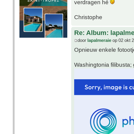
verdragen hé
Christophe
Re: Album: lapalme
door
lapalmeraie
op 02 okt 
Opnieuw enkele fotoot
Washingtonia filibusta;