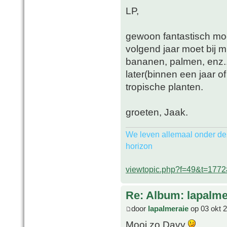
LP,
gewoon fantastisch moo
volgend jaar moet bij 
bananen, palmen, enz..
later(binnen een jaar o
tropische planten.
groeten, Jaak.
We leven allemaal onder de
horizon
viewtopic.php?f=49&t=177
Re: Album: lapalme
door
lapalmeraie
op 03 okt 
Mooi zo Davy