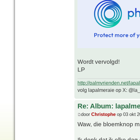
Wordt vervolgd!
LP
http://palmvrienden.net/lapa
volg lapalmeraie op X: @la
Re: Album: lapalme
door
Christophe
op 03 okt 2
Waw, die bloemknop ma
Ik denk dat ik elke da