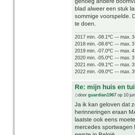
genoeg andere boomv
blad alweer een stuk lan
sommige voorspelde. D
te doen.
2017 min. -08.1ºC --- max. 
2018 min. -08.6ºC --- max. 
2019 min. -07.0ºC --- max. 
2020 min. -05.0ºC --- max. 
2021 min. -09.1ºC --- max. 
2022 min. -09.0ºC --- max. 
Re: mijn huis en tu
door
guardian1967
op 10 ju
Ja ik kan geloven dat z
herinneringen eraan MA
laatste ook eens moeten
mercedes sportwagen h
eerste in België.