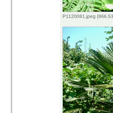
P1120081.jpeg (866.53