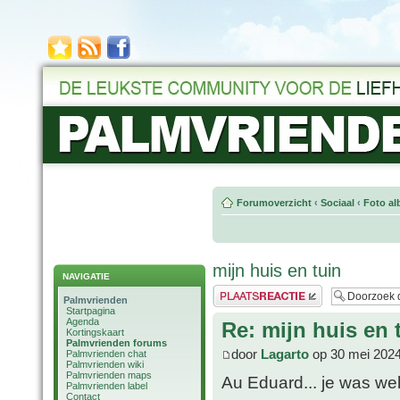
Forumoverzicht
‹
Sociaal
‹
Foto al
mijn huis en tuin
NAVIGATIE
Plaats een reactie
Palmvrienden
Startpagina
Agenda
Re: mijn huis en 
Kortingskaart
Palmvrienden forums
door
Lagarto
op 30 mei 2024
Palmvrienden chat
Palmvrienden wiki
Palmvrienden maps
Au Eduard... je was we
Palmvrienden label
Contact