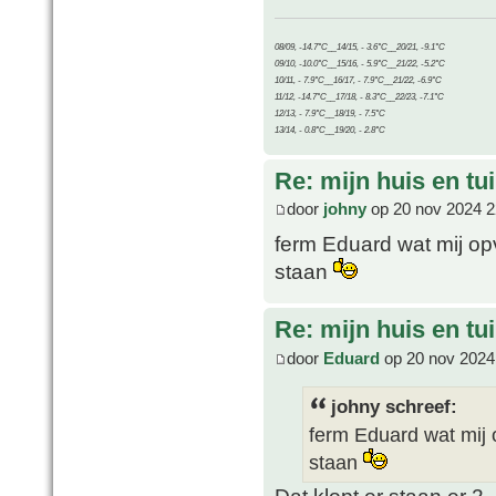
08/09, -14.7°C__14/15, - 3.6°C__20/21, -9.1°C
09/10, -10.0°C__15/16, - 5.9°C__21/22, -5.2°C
10/11, - 7.9°C__16/17, - 7.9°C__21/22, -6.9°C
11/12, -14.7°C__17/18, - 8.3°C__22/23, -7.1°C
12/13, - 7.9°C__18/19, - 7.5°C
13/14, - 0.8°C__19/20, - 2.8°C
Re: mijn huis en tu
door
johny
op 20 nov 2024 2
ferm Eduard wat mij opv
staan
Re: mijn huis en tu
door
Eduard
op 20 nov 2024
johny schreef:
ferm Eduard wat mij o
staan