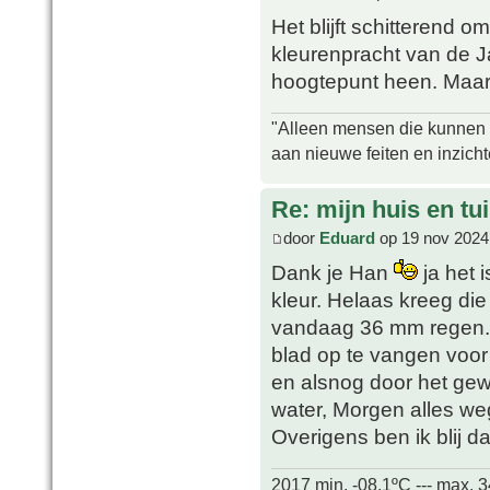
Het blijft schitterend o
kleurenpracht van de 
hoogtepunt heen. Maar 
"Alleen mensen die kunnen tw
aan nieuwe feiten en inzich
Re: mijn huis en tu
door
Eduard
op 19 nov 2024
Dank je Han
ja het 
kleur. Helaas kreeg di
vandaag 36 mm regen. 
blad op te vangen voor 
en alsnog door het gew
water, Morgen alles wegh
Overigens ben ik blij d
2017 min. -08.1ºC --- max. 