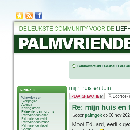
Forumoverzicht
‹
Sociaal
‹
Foto al
mijn huis en tuin
NAVIGATIE
Plaats een reactie
Palmvrienden
Startpagina
Agenda
Re: mijn huis en 
Kortingskaart
Palmvrienden forums
door
palmgek
op 06 nov 202
Palmvrienden chat
Palmvrienden wiki
Palmvrienden maps
Mooi Eduard, eerlijk ge
Palmvrienden label
Contact