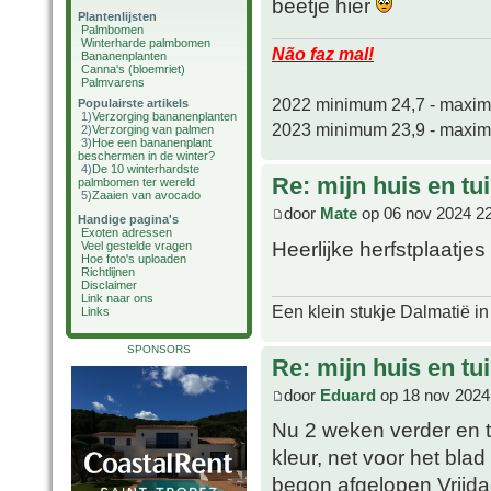
beetje hier
Plantenlijsten
Palmbomen
Winterharde palmbomen
Não faz mal!
Bananenplanten
Canna's (bloemriet)
Palmvarens
2022 minimum 24,7 - maxi
Populairste artikels
1)
Verzorging bananenplanten
2023 minimum 23,9 - maxi
2)
Verzorging van palmen
3)
Hoe een bananenplant
beschermen in de winter?
4)
De 10 winterhardste
Re: mijn huis en tu
palmbomen ter wereld
5)
Zaaien van avocado
door
Mate
op 06 nov 2024 2
Handige pagina's
Exoten adressen
Heerlijke herfstplaatjes
Veel gestelde vragen
Hoe foto's uploaden
Richtlijnen
Disclaimer
Link naar ons
Een klein stukje Dalmatië in
Links
SPONSORS
Re: mijn huis en tu
door
Eduard
op 18 nov 2024
Nu 2 weken verder en tij
kleur, net voor het blad
begon afgelopen Vrijda