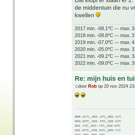
Dat klopt er staan er 2.
de middentuin die nu vr
kwellen
2017 min. -08.1ºC --- max. 
2018 min. -08.6ºC --- max. 
2019 min. -07.0ºC --- max. 
2020 min. -05.0ºC --- max. 
2021 min. -09.1ºC --- max. 
2022 min. -09.0ºC --- max. 
Re: mijn huis en tu
door
Rob
op 20 nov 2024 23
08/09, -14.7°C__14/15, - 3.6°C__20/21, -9.1°C
09/10, -10.0°C__15/16, - 5.9°C__21/22, -5.2°C
10/11, - 7.9°C__16/17, - 7.9°C__21/22, -6.9°C
11/12, -14.7°C__17/18, - 8.3°C__22/23, -7.1°C
12/13, - 7.9°C__18/19, - 7.5°C