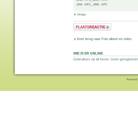
13/14, - 0.8°C__19/20, - 2.8°C
Vorige
Plaats een reactie
Keer terug naar Foto album en video
WIE IS ER ONLINE
Gebruikers op dit forum: Geen geregistreer
Pwered