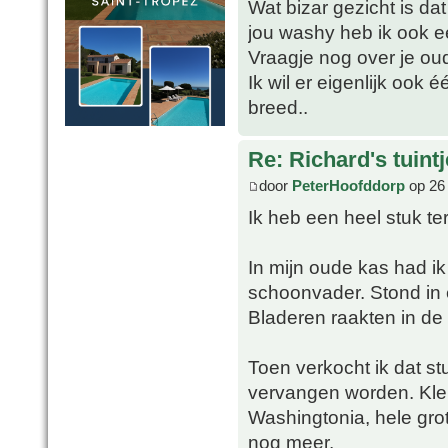
Wat bizar gezicht is da
jou washy heb ik ook e
Vraagje nog over je oud
Ik wil er eigenlijk ook
breed..
Re: Richard's tuintj
door
PeterHoofddorp
op 26 
Ik heb een heel stuk te
In mijn oude kas had i
schoonvader. Stond in 
Bladeren raakten in de
Toen verkocht ik dat s
vervangen worden. Klei
Washingtonia, hele grot
nog meer.