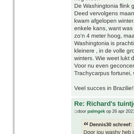
De Washingtonia flink g
Deed vervolgens maand
kwam afgelopen winter.
enkele kans, want was a
zo'n 4 meter hoog, maar
Washingtonia is prachti
kleinere , in de volle 
winters. Wie weet lukt d
Voor nu even geconcen
Trachycarpus fortunei,
Veel succes in Brazilie!!
Re: Richard's tuintj
door
palmgek
op 26 apr 202
Dennis30 schreef:
Door jou washy heb i