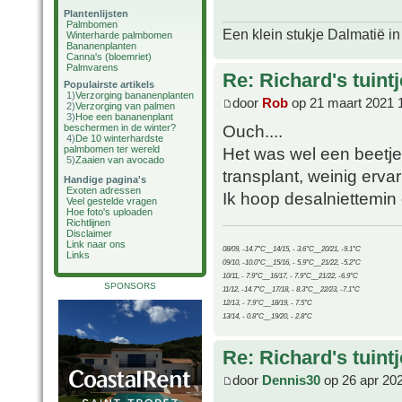
Plantenlijsten
Palmbomen
Een klein stukje Dalmatië in
Winterharde palmbomen
Bananenplanten
Canna's (bloemriet)
Palmvarens
Re: Richard's tuintj
Populairste artikels
1)
Verzorging bananenplanten
door
Rob
op 21 maart 2021 
2)
Verzorging van palmen
3)
Hoe een bananenplant
Ouch....
beschermen in de winter?
4)
De 10 winterhardste
palmbomen ter wereld
Het was wel een beetje 
5)
Zaaien van avocado
transplant, weinig ervar
Handige pagina's
Exoten adressen
Ik hoop desalniettemin 
Veel gestelde vragen
Hoe foto's uploaden
Richtlijnen
Disclaimer
Link naar ons
08/09, -14.7°C__14/15, - 3.6°C__20/21, -9.1°C
Links
09/10, -10.0°C__15/16, - 5.9°C__21/22, -5.2°C
10/11, - 7.9°C__16/17, - 7.9°C__21/22, -6.9°C
SPONSORS
11/12, -14.7°C__17/18, - 8.3°C__22/23, -7.1°C
12/13, - 7.9°C__18/19, - 7.5°C
13/14, - 0.8°C__19/20, - 2.8°C
Re: Richard's tuintj
door
Dennis30
op 26 apr 20