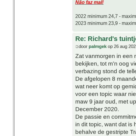
Não faz mal!
2022 minimum 24,7 - maxi
2023 minimum 23,9 - maxi
Re: Richard's tuintj
door
palmgek
op 26 aug 202
Zat vanmorgen in een n
bekijken, tot m'n oog vi
verbazing stond de tel
De afgelopen 8 maanden
wat neer komt op gemid
voor een topic waar nie
maw 9 jaar oud, met upd
December 2020.
De passie en commitment
in dit topic, want dat i
behalve de gestripte T