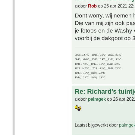
door
Rob
op 26 apr 2021 22:
Dont worry, wij nemen 
Die van mij zijn ook pa
je fotoos en de Washy va
voorbij de dakgoot op 3
08/09, -14.7°C__14/15, - 3.6°C__20/21, -9.1°C
09/10, -10.0°C__15/16, - 5.9°C__21/22, -5.2°C
10/11, - 7.9°C__16/17, - 7.9°C__21/22, -6.9°C
11/12, -14.7°C__17/18, - 8.3°C__22/23, -7.1°C
12/13, - 7.9°C__18/19, - 7.5°C
13/14, - 0.8°C__19/20, - 2.8°C
Re: Richard's tuintj
door
palmgek
op 26 apr 202
Laatst bijgewerkt door
palmge