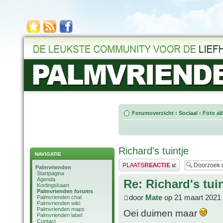
Forumoverzicht
‹
Sociaal
‹
Foto al
Richard's tuintje
NAVIGATIE
Plaats een reactie
Palmvrienden
Startpagina
Agenda
Re: Richard's tuin
Kortingskaart
Palmvrienden forums
door
Mate
op 21 maart 2021
Palmvrienden chat
Palmvrienden wiki
Palmvrienden maps
Oei duimen maar
Palmvrienden label
Contact