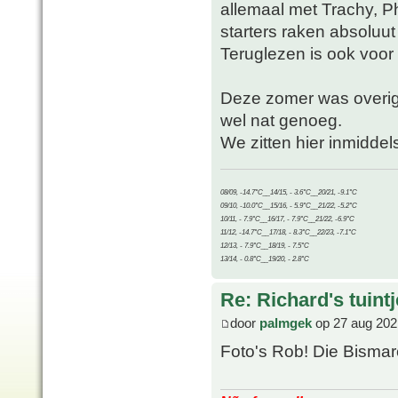
allemaal met Trachy, P
starters raken absoluut
Teruglezen is ook voor 
Deze zomer was overige
wel nat genoeg.
We zitten hier inmidde
08/09, -14.7°C__14/15, - 3.6°C__20/21, -9.1°C
09/10, -10.0°C__15/16, - 5.9°C__21/22, -5.2°C
10/11, - 7.9°C__16/17, - 7.9°C__21/22, -6.9°C
11/12, -14.7°C__17/18, - 8.3°C__22/23, -7.1°C
12/13, - 7.9°C__18/19, - 7.5°C
13/14, - 0.8°C__19/20, - 2.8°C
Re: Richard's tuintj
door
palmgek
op 27 aug 202
Foto's Rob! Die Bismarc