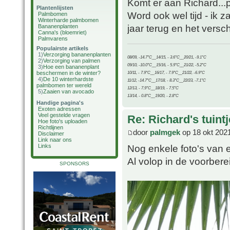
Komt er aan Richard...
Plantenlijsten
Word ook wel tijd - ik 
Palmbomen
Winterharde palmbomen
jaar terug en het versch
Bananenplanten
Canna's (bloemriet)
Palmvarens
Populairste artikels
1)
Verzorging bananenplanten
08/09, -14.7°C__14/15, - 3.6°C__20/21, -9.1°C
2)
Verzorging van palmen
09/10, -10.0°C__15/16, - 5.9°C__21/22, -5.2°C
3)
Hoe een bananenplant
beschermen in de winter?
10/11, - 7.9°C__16/17, - 7.9°C__21/22, -6.9°C
4)
De 10 winterhardste
11/12, -14.7°C__17/18, - 8.3°C__22/23, -7.1°C
palmbomen ter wereld
12/13, - 7.9°C__18/19, - 7.5°C
5)
Zaaien van avocado
13/14, - 0.8°C__19/20, - 2.8°C
Handige pagina's
Exoten adressen
Veel gestelde vragen
Re: Richard's tuintj
Hoe foto's uploaden
Richtlijnen
door
palmgek
op 18 okt 202
Disclaimer
Link naar ons
Links
Nog enkele foto's van 
Al volop in de voorbere
SPONSORS