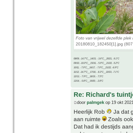
Foto van vrijwel dezelfde plek 
20180810_182450[1].jpg (807
08/09, -14.7°C__14/15, - 3.6°C__20/21, -9.1°C
09/10, -10.0°C__15/16, - 5.9°C__21/22, -5.2°C
10/11, - 7.9°C__16/17, - 7.9°C__21/22, -6.9°C
11/12, -14.7°C__17/18, - 8.3°C__22/23, -7.1°C
12/13, - 7.9°C__18/19, - 7.5°C
13/14, - 0.8°C__19/20, - 2.8°C
Re: Richard's tuintj
door
palmgek
op 19 okt 202
Heerlijk Rob
Ja dat g
aan ruimte
Zoals ook 
Dat had ik destijds aa