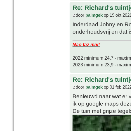
Re: Richard's tuintj
door
palmgek
op 19 okt 202
Inderdaad Johny en Rob
onderhoudsvrij en dat i
Não faz mal!
2022 minimum 24,7 - maxi
2023 minimum 23,9 - maxi
Re: Richard's tuintj
door
palmgek
op 01 feb 202
Benieuwd naar wat er v
ik op google maps dez
De tuin met grijze tege