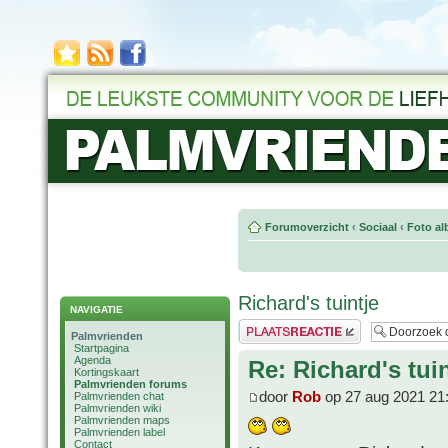
Forumoverzicht
‹
Sociaal
‹
Foto al
Richard's tuintje
NAVIGATIE
Plaats een reactie
Palmvrienden
Startpagina
Agenda
Re: Richard's tuin
Kortingskaart
Palmvrienden forums
door
Rob
op 27 aug 2021 21
Palmvrienden chat
Palmvrienden wiki
Palmvrienden maps
Palmvrienden label
Contact