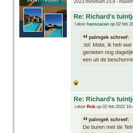
2023 minimum 23,9 - maxi
Re: Richard's tuintj
door
hanscazan
op 02 feb 2
palmgek schreef:
:lol: Mate, ik heb wa
genieten nog dagelij
een uit de beschermi
Re: Richard's tuintj
door
Rob
op 02 feb 2022 16:
palmgek schreef:
De buren met de Tetr