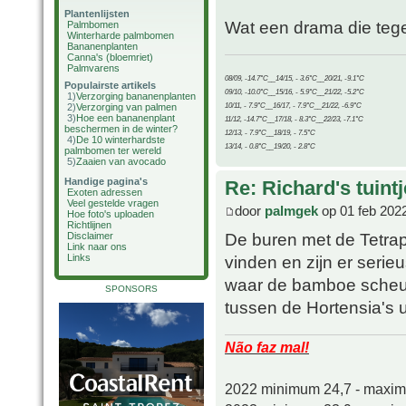
Plantenlijsten
Wat een drama die tegels
Palmbomen
Winterharde palmbomen
Bananenplanten
Canna's (bloemriet)
Palmvarens
08/09, -14.7°C__14/15, - 3.6°C__20/21, -9.1°C
Populairste artikels
09/10, -10.0°C__15/16, - 5.9°C__21/22, -5.2°C
1)
Verzorging bananenplanten
10/11, - 7.9°C__16/17, - 7.9°C__21/22, -6.9°C
2)
Verzorging van palmen
3)
Hoe een bananenplant
11/12, -14.7°C__17/18, - 8.3°C__22/23, -7.1°C
beschermen in de winter?
12/13, - 7.9°C__18/19, - 7.5°C
4)
De 10 winterhardste
13/14, - 0.8°C__19/20, - 2.8°C
palmbomen ter wereld
5)
Zaaien van avocado
Handige pagina's
Re: Richard's tuintj
Exoten adressen
Veel gestelde vragen
door
palmgek
op 01 feb 202
Hoe foto's uploaden
Richtlijnen
De buren met de Tetrap
Disclaimer
Link naar ons
Links
vinden en zijn er serie
waar de bamboe scheut
SPONSORS
tussen de Hortensia's ui
Não faz mal!
2022 minimum 24,7 - maxi