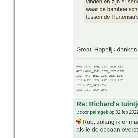
vinden en zijn er ser
waar de bamboe sche
tussen de Hortensia's 
Great! Hopelijk denken
08/09, -14.7°C__14/15, - 3.6°C__20/21, -9.1°C
09/10, -10.0°C__15/16, - 5.9°C__21/22, -5.2°C
10/11, - 7.9°C__16/17, - 7.9°C__21/22, -6.9°C
11/12, -14.7°C__17/18, - 8.3°C__22/23, -7.1°C
12/13, - 7.9°C__18/19, - 7.5°C
13/14, - 0.8°C__19/20, - 2.8°C
Re: Richard's tuintj
door
palmgek
op 02 feb 202
Rob, zolang ik er maar
als ie de oceaan overs