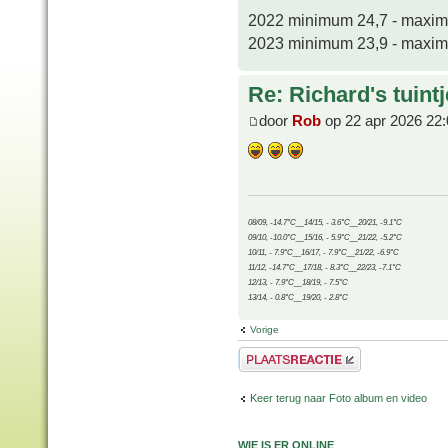
2022 minimum 24,7 - maxi
2023 minimum 23,9 - maxi
Re: Richard's tuintj
door
Rob
op 22 apr 2026 22:
08/09, -14.7°C__14/15, - 3.6°C__20/21, -9.1°C
09/10, -10.0°C__15/16, - 5.9°C__21/22, -5.2°C
10/11, - 7.9°C__16/17, - 7.9°C__21/22, -6.9°C
11/12, -14.7°C__17/18, - 8.3°C__22/23, -7.1°C
12/13, - 7.9°C__18/19, - 7.5°C
13/14, - 0.8°C__19/20, - 2.8°C
Vorige
Plaats een reactie
Keer terug naar Foto album en video
WIE IS ER ONLINE