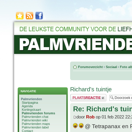
Forumoverzicht
‹
Sociaal
‹
Foto al
Richard's tuintje
NAVIGATIE
Plaats een reactie
Palmvrienden
Startpagina
Agenda
Re: Richard's tuin
Kortingskaart
Palmvrienden forums
door
Rob
op 01 feb 2022 22:
Palmvrienden chat
Palmvrienden wiki
Palmvrienden maps
@ Tetrapanax en P. 
Palmvrienden label
Contact