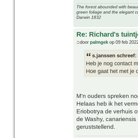
The forest abounded with beauti
green foliage and the elegant c
Darwin 1832
Re: Richard's tuintj
door
palmgek
op 09 feb 202
s.janssen schreef:
Heb je nog contact m
Hoe gaat het met je 
M'n ouders spreken no
Helaas heb ik het ver
Eriobotrya de verhuis o
de Washy, canariensis 
geruststellend.