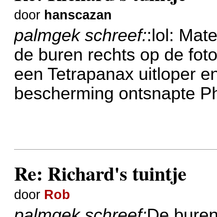
door
hanscazan
palmgek schreef:
:lol: Mat
de buren rechts op de fot
een Tetrapanax uitloper en
bescherming ontsnapte Phy
Re: Richard's tuintje
door
Rob
palmgek schreef:
De buren