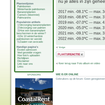
nu je alles in zijn gehee
Plantenlijsten
Palmbomen
Winterharde palmbomen
2017 min. -08.1ºC --- max. 
Bananenplanten
Canna's (bloemriet)
2018 min. -08.6ºC --- max. 
Palmvarens
2019 min. -07.0ºC --- max. 
Populairste artikels
1)
Verzorging bananenplanten
2020 min. -05.0ºC --- max. 
2)
Verzorging van palmen
3)
Hoe een bananenplant
2021 min. -09.1ºC --- max. 
beschermen in de winter?
4)
De 10 winterhardste
2022 min. -09.0ºC --- max. 
palmbomen ter wereld
5)
Zaaien van avocado
Handige pagina's
Vorige
Exoten adressen
Veel gestelde vragen
Plaats een reactie
Hoe foto's uploaden
Richtlijnen
Disclaimer
Keer terug naar Foto album en video
Link naar ons
Links
WIE IS ER ONLINE
SPONSORS
Gebruikers op dit forum: Geen geregistree