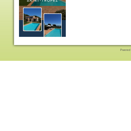
Pwered