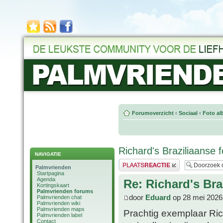
Forumoverzicht
‹
Sociaal
‹
Foto al
Richard's Braziliaanse f
NAVIGATIE
Plaats een reactie
Palmvrienden
Startpagina
Agenda
Re: Richard's Bra
Kortingskaart
Palmvrienden forums
door
Eduard
op 28 mei 2026
Palmvrienden chat
Palmvrienden wiki
Palmvrienden maps
Prachtig exemplaar Rich
Palmvrienden label
Contact