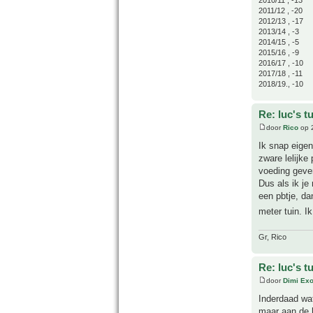
2011/12 , -20
2012/13 , -17
2013/14 , -3
2014/15 , -5
2015/16 , -9
2016/17 , -10
2017/18 , -11
2018/19., -10
Re: luc's t
door
Rico
op 
Ik snap eigen
zware lelijke
voeding geve
Dus als ik je
een pbtje, da
meter tuin. I
Gr, Rico
Re: luc's t
door
Dimi Exo
Inderdaad wat
maar aan de h