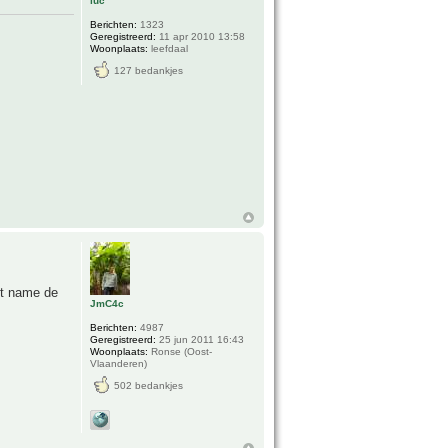
luc
Berichten:
1323
Geregistreerd:
11 apr 2010 13:58
Woonplaats:
leefdaal
127 bedankjes
et name de
JmC4c
Berichten:
4987
Geregistreerd:
25 jun 2011 16:43
Woonplaats:
Ronse (Oost-
Vlaanderen)
502 bedankjes