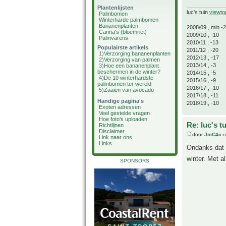
Plantenlijsten
luc's tuin
viewto
Palmbomen
Winterharde palmbomen
Bananenplanten
2008/09 , min -
Canna's (bloemriet)
2009/10 , -10
Palmvarens
2010/11 , -13
Populairste artikels
2011/12 , -20
1)
Verzorging bananenplanten
2012/13 , -17
2)
Verzorging van palmen
2013/14 , -3
3)
Hoe een bananenplant
beschermen in de winter?
2014/15 , -5
4)
De 10 winterhardste
2015/16 , -9
palmbomen ter wereld
2016/17 , -10
5)
Zaaien van avocado
2017/18 , -11
Handige pagina's
2018/19., -10
Exoten adressen
Veel gestelde vragen
Hoe foto's uploaden
Re: luc's t
Richtlijnen
Disclaimer
door
JmC4c
o
Link naar ons
Links
Ondanks dat 
winter. Met a
SPONSORS