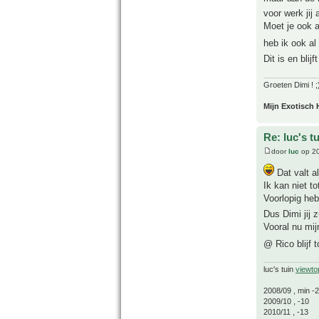
voor werk jij 
Moet je ook a
heb ik ook al
Dit is en blij
Groeten Dimi ! ;
Mijn Exotisch 
Re: luc's t
door
luc
op 20
Dat valt a
Ik kan niet t
Voorlopig he
Dus Dimi jij 
Vooral nu mij
@ Rico blijf 
luc's tuin
viewto
2008/09 , min -
2009/10 , -10
2010/11 , -13