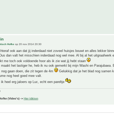
uin
tisch Hofke
op 20 nov 2014 20:30
hteraf ook aan dat jij inderdaad niet zoveel huisjes bouwt en alles lekker binne
Dus dan valt het misschien inderdaad nog wel mee. Al bij al het uitgraafwerk 
jkt me toch ook voldoende hoor als ik zie wat jij hebt staan
 maakt het lastiger he, heb ik nu ook gemerkt bij mijn Washi en Parajubaea.
x nog gaan doen, die zit tegen de 4m
Gelukkig dat je het blad nog samen k
lume nog heel goed mee valt.
 ik heel erg jaloers op Luc, echt een pareltje
)
Hofke (Video's) ->
Hier klikken