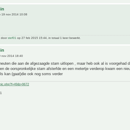
uin
 19 nov 2014 10:08
t door
stef01
op 27 feb 2015 15:44, in totaal 1 keer bewerkt.
uin
 nov 2014 18:40
cheuten die aan de afgezaagde stam uitlopen , maar heb ook al is voorgehad da
en de oorspronkelijke stam afsterfde en een metertje verderop kwam een nie
ls kan (gaat)die ook nog soms verder
pic.php?f=49&t=9672
21