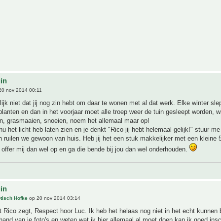
uin
20 nov 2014 00:11
lijk niet dat jij nog zin hebt om daar te wonen met al dat werk. Elke winter sl
 planten en dan in het voorjaar moet alle troep weer de tuin gesleept worden, 
n, grasmaaien, snoeien, noem het allemaal maar op!
 nu het licht heb laten zien en je denkt "Rico jij hebt helemaal gelijk!" stuur 
n ruilen we gewoon van huis. Heb jij het een stuk makkelijker met een kleine 
k offer mij dan wel op en ga die bende bij jou dan wel onderhouden.
uin
tisch Hofke
op 20 nov 2014 03:14
 Rico zegt, Respect hoor Luc. Ik heb het helaas nog niet in het echt kunne
and van je foto's en weten wat ik hier allemaal al moet doen kan ik goed ins