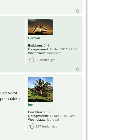
Herman
Berichten:
548
Geregistreerd:
11 dec 2012 21:21
Woonplaats:
Wanssum
30 bedankjes
euze vorst
g een dikke
luc
Berichten:
1323
Geregistreerd:
11 apr 2010 13:58
Woonplaats:
leefdaal
127 bedankjes