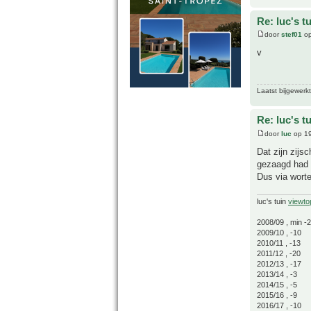
Re: luc's t
door
stef01
op
v
Laatst bijgewerk
Re: luc's t
door
luc
op 19
Dat zijn zijs
gezaagd had 
Dus via worte
luc's tuin
viewto
2008/09 , min -
2009/10 , -10
2010/11 , -13
2011/12 , -20
2012/13 , -17
2013/14 , -3
2014/15 , -5
2015/16 , -9
2016/17 , -10