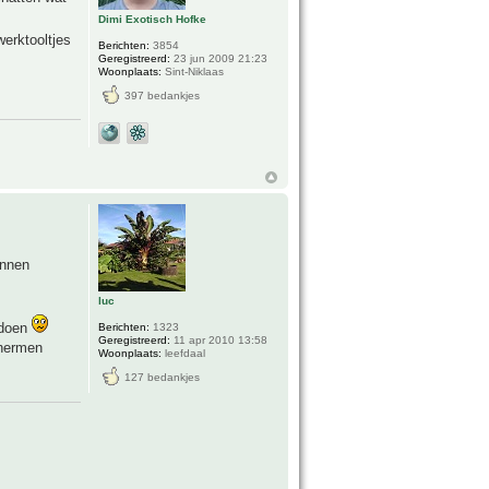
Dimi Exotisch Hofke
werktooltjes
Berichten:
3854
Geregistreerd:
23 jun 2009 21:23
Woonplaats:
Sint-Niklaas
397 bedankjes
innen
luc
e doen
Berichten:
1323
Geregistreerd:
11 apr 2010 13:58
chermen
Woonplaats:
leefdaal
127 bedankjes