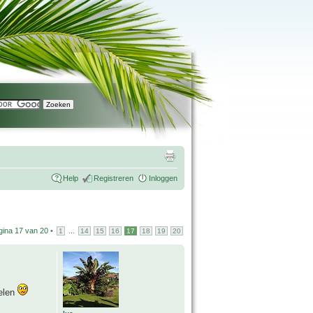
Help
Registreren
Inloggen
gina
17
van
20
•
...
1
14
15
16
17
18
19
20
selen