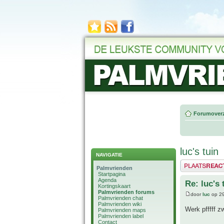
Forumoverz
luc's tuin
NAVIGATIE
Plaats een reactie
Palmvrienden
Startpagina
Agenda
Re: luc's 
Kortingskaart
Palmvrienden forums
door
luc
op 29
Palmvrienden chat
Palmvrienden wiki
Werk pfffff z
Palmvrienden maps
Palmvrienden label
Contact