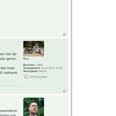
epen met die
water geven,
Rico
Berichten:
1980
me dan maar
Geregistreerd:
01 jul 2012 13:04
Woonplaats:
Melick
50 vierkante
163 bedankjes
n bewonderen
chatten wat