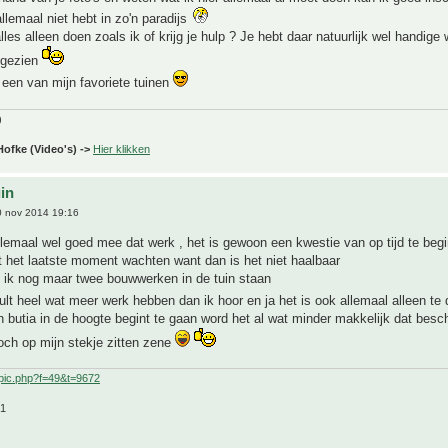
allemaal niet hebt in zo'n paradijs
lles alleen doen zoals ik of krijg je hulp ? Je hebt daar natuurlijk wel handige 
 gezien
ft een van mijn favoriete tuinen
)
Hofke (Video's) ->
Hier klikken
uin
 nov 2014 19:16
llemaal wel goed mee dat werk , het is gewoon een kwestie van op tijd te beg
ot het laatste moment wachten want dan is het niet haalbaar
b ik nog maar twee bouwwerken in de tuin staan
zult heel wat meer werk hebben dan ik hoor en ja het is ook allemaal alleen t
n butia in de hoogte begint te gaan word het al wat minder makkelijk dat bes
toch op mijn stekje zitten zene
pic.php?f=49&t=9672
21