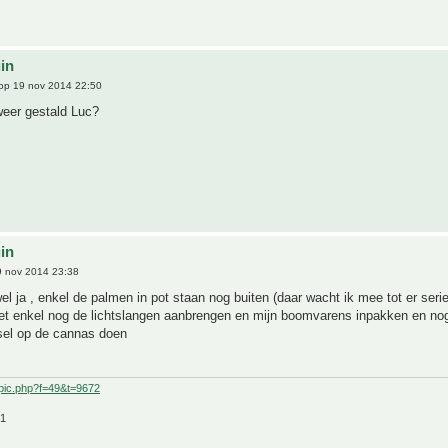
uin
op 19 nov 2014 22:50
weer gestald Luc?
uin
 nov 2014 23:38
l ja , enkel de palmen in pot staan nog buiten (daar wacht ik mee tot er seri
t enkel nog de lichtslangen aanbrengen en mijn boomvarens inpakken en no
sel op de cannas doen
pic.php?f=49&t=9672
21