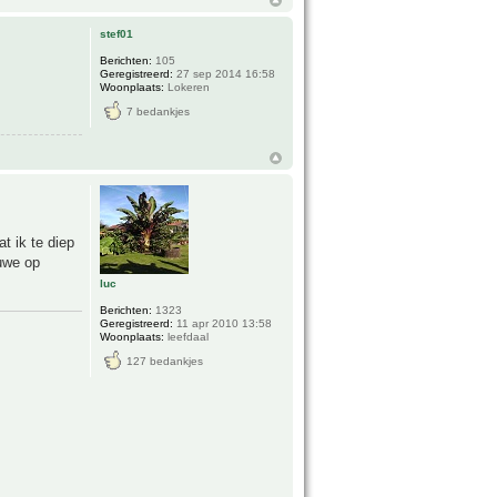
stef01
Berichten:
105
Geregistreerd:
27 sep 2014 16:58
Woonplaats:
Lokeren
7 bedankjes
t ik te diep
uwe op
luc
Berichten:
1323
Geregistreerd:
11 apr 2010 13:58
Woonplaats:
leefdaal
127 bedankjes