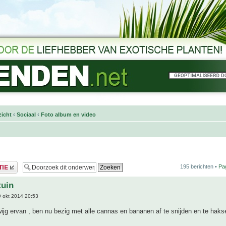
icht
‹
Sociaal
‹
Foto album en video
195 berichten •
Pa
tuin
 okt 2014 20:53
wijg ervan , ben nu bezig met alle cannas en bananen af te snijden en te hak