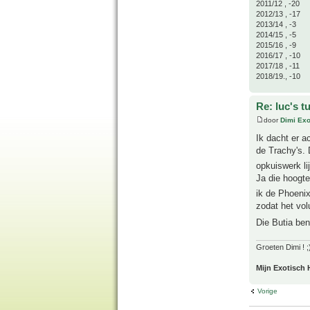
2011/12 , -20
2012/13 , -17
2013/14 , -3
2014/15 , -5
2015/16 , -9
2016/17 , -10
2017/18 , -11
2018/19., -10
Re: luc's t
door
Dimi Exo
Ik dacht er ac
de Trachy's. 
opkuiswerk li
Ja die hoogte
ik de Phoeni
zodat het vo
Die Butia ben
Groeten Dimi ! ;
Mijn Exotisch 
Vorige