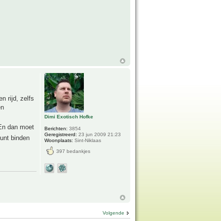
n rijd, zelfs
en
Dimi Exotisch Hofke
 En dan moet
Berichten:
3854
Geregistreerd:
23 jun 2009 21:23
unt binden
Woonplaats:
Sint-Niklaas
397 bedankjes
Volgende