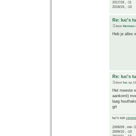
2017/18 , -11
2018/19., -10
Re: luc's t
door
Herman
Heb je alles 
Re: luc's t
door
luc
op 19
Het meeste we
aankomt) moe
laag houthak
grt
luc's tuin
viewto
2008/09 , min -
2009/10 , -10
2010/11 , -13