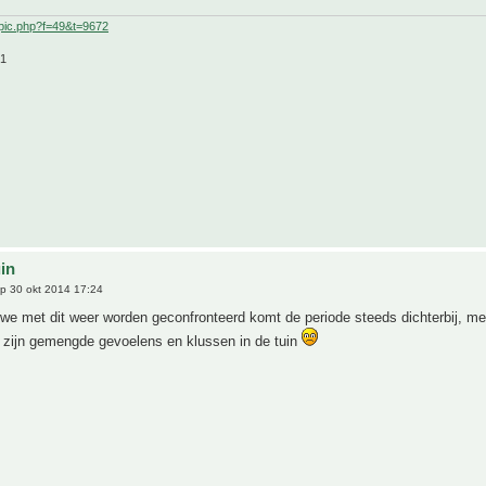
pic.php?f=49&t=9672
21
uin
p 30 okt 2014 17:24
we met dit weer worden geconfronteerd komt de periode steeds dichterbij, m
l zijn gemengde gevoelens en klussen in de tuin