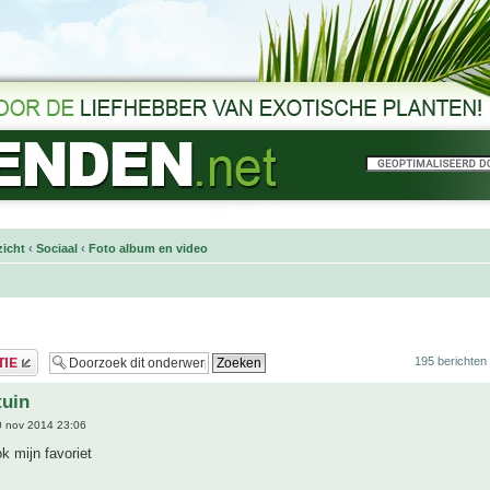
icht
‹
Sociaal
‹
Foto album en video
195 berichten
tuin
 nov 2014 23:06
ok mijn favoriet