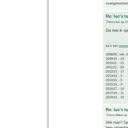
overgenomen
Re: luc's t
door
luc
op 23
Die heb ik sp
luc's tuin
viewto
2008/09 , min -
2009/10 , -10
2010/11 , -13
2011/12 , -20
2012/13 , -17
2013/14 , -3
2014/15 , -5
2015/16 , -9
2016/17 , -10
2017/18 , -11
2018/19., -10
Re: luc's t
door
Hitch
op 
Allé man? Spi
hem uitgeplan