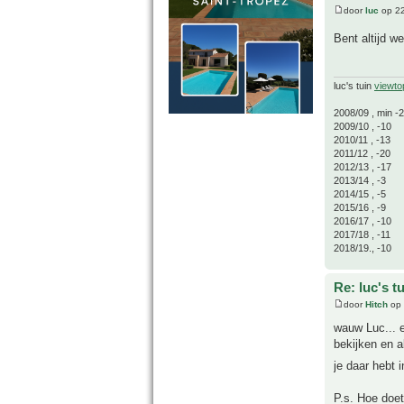
door
luc
op 22
Bent altijd w
luc's tuin
viewto
2008/09 , min -
2009/10 , -10
2010/11 , -13
2011/12 , -20
2012/13 , -17
2013/14 , -3
2014/15 , -5
2015/16 , -9
2016/17 , -10
2017/18 , -11
2018/19., -10
Re: luc's t
door
Hitch
op 
wauw Luc... e
bekijken en al
je daar hebt i
P.s. Hoe doet