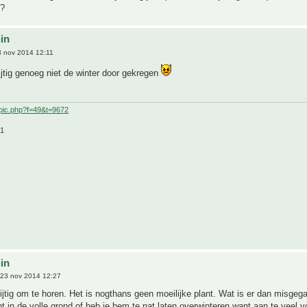
?
uin
 nov 2014 12:11
ijtig genoeg niet de winter door gekregen
pic.php?f=49&t=9672
21
uin
23 nov 2014 12:27
jtig om te horen. Het is nogthans geen moeilijke plant. Wat is er dan misgeg
t in de volle grond of heb je hem te nat laten overwinteren want aan te veel v