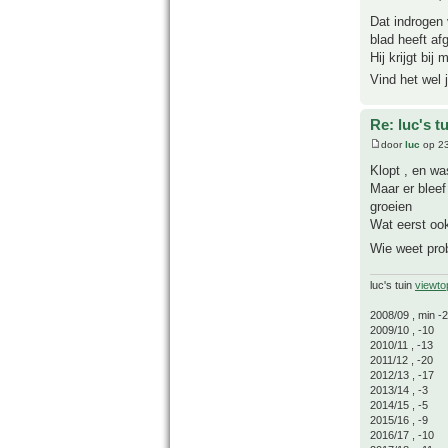
Dat indrogen 
blad heeft af
Hij krijgt bij
Vind het wel 
Re: luc's t
door
luc
op 23
Klopt , en wa
Maar er bleef
groeien
Wat eerst oo
Wie weet prob
luc's tuin
viewto
2008/09 , min -
2009/10 , -10
2010/11 , -13
2011/12 , -20
2012/13 , -17
2013/14 , -3
2014/15 , -5
2015/16 , -9
2016/17 , -10