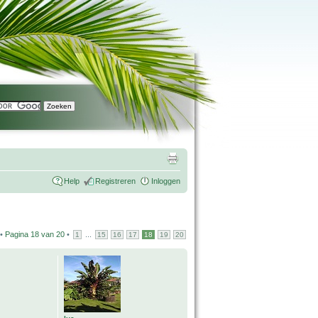
Help
Registreren
Inloggen
 •
Pagina
18
van
20
•
...
1
15
16
17
18
19
20