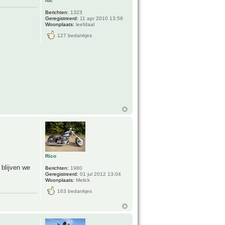
luc
Berichten:
1323
Geregistreerd:
11 apr 2010 13:58
Woonplaats:
leefdaal
127 bedankjes
Rico
 blijven we
Berichten:
1980
Geregistreerd:
01 jul 2012 13:04
Woonplaats:
Melick
163 bedankjes