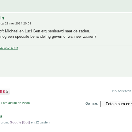
uin
op 23 nov 2014 20:08
oft Michael en Luc! Ben erg benieuwd naar de zaden.
 nog een speciale behandeling geven of wanneer zaaien?
f=49&t=14693
195 berichten
 Foto album en video
Ga naar:
NE
 forum:
Google [Bot]
en 12 gasten