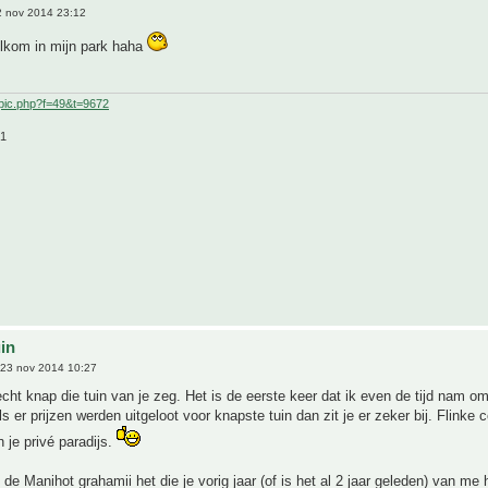
 nov 2014 23:12
elkom in mijn park haha
pic.php?f=49&t=9672
21
uin
23 nov 2014 10:27
cht knap die tuin van je zeg. Het is de eerste keer dat ik even de tijd nam om 
s er prijzen werden uitgeloot voor knapste tuin dan zit je er zeker bij. Flinke c
n je privé paradijs.
 de Manihot grahamii het die je vorig jaar (of is het al 2 jaar geleden) van me 