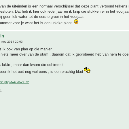
van de uiteinden is een normaal verschijnsel dat deze plant vertoond telkens n
gestoten. Dat heb ik hier ook ieder jaar en ik knip die stukken er in het voorja
 mij geen lek water tot de eerste groei in het voorjaar.
jammer voor je want het is een unieke plant.
uin
 nov 2014 20:03
s ik ook van plan op die manier
 niets meer over van de stam , daarom dat ik geprobeerd heb van hem te doe
k lukte , maar dan kwam die schimmel
eer ik het ooit nog wel eens , is een prachtig blad
pic.php?f=49&t=9672
21