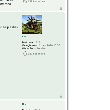
157 bedankjes
itterend.
t ee plastiek
luc
Berichten:
1323
Geregistreerd:
11 apr 2010 13:58
Woonplaats:
leefdaal
127 bedankjes
Hitch