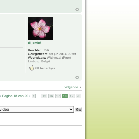
dj_embé
Berichten:
756
Geregistreerd:
09 jun 2014 20:59
Woonplaats:
Wijchmaal (Peer)
Limburg, België
88 bedankjes
Volgende
 •
Pagina
18
van
20
•
...
1
15
16
17
18
19
20