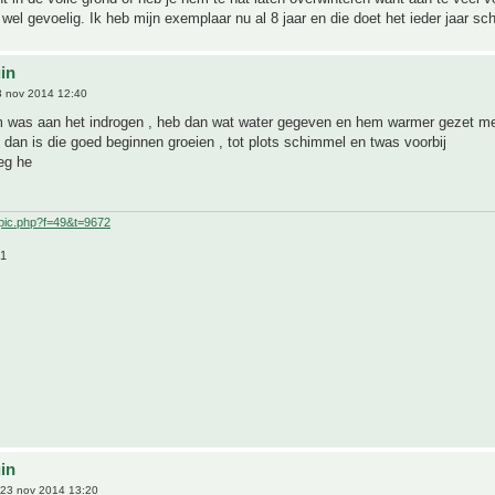
e wel gevoelig. Ik heb mijn exemplaar nu al 8 jaar en die doet het ieder jaar sch
uin
 nov 2014 12:40
m was aan het indrogen , heb dan wat water gegeven en hem warmer gezet me
 dan is die goed beginnen groeien , tot plots schimmel en twas voorbij
eg he
pic.php?f=49&t=9672
21
uin
23 nov 2014 13:20