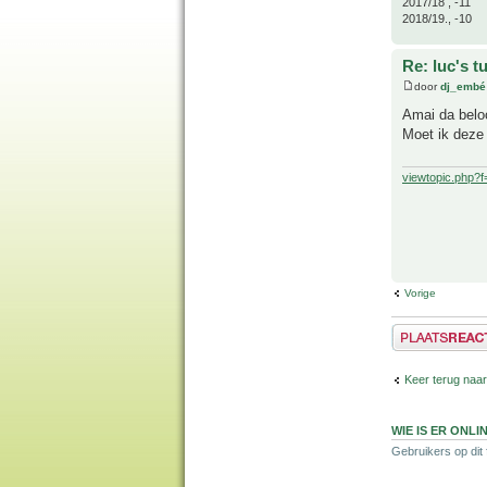
2017/18 , -11
2018/19., -10
Re: luc's t
door
dj_embé
Amai da belo
Moet ik deze
viewtopic.php?
Vorige
Plaats een reactie
Keer terug naar
WIE IS ER ONLI
Gebruikers op dit