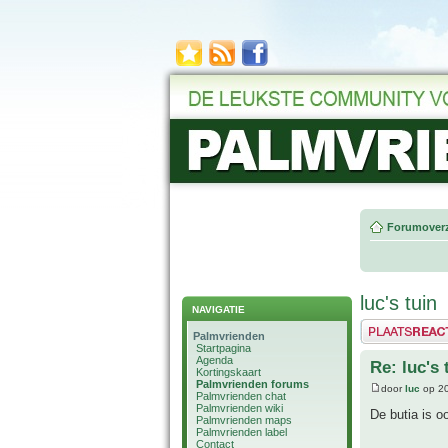
Forumoverz
luc's tuin
NAVIGATIE
Plaats een reactie
Palmvrienden
Startpagina
Agenda
Re: luc's 
Kortingskaart
Palmvrienden forums
door
luc
op 20
Palmvrienden chat
Palmvrienden wiki
De butia is o
Palmvrienden maps
Palmvrienden label
Contact