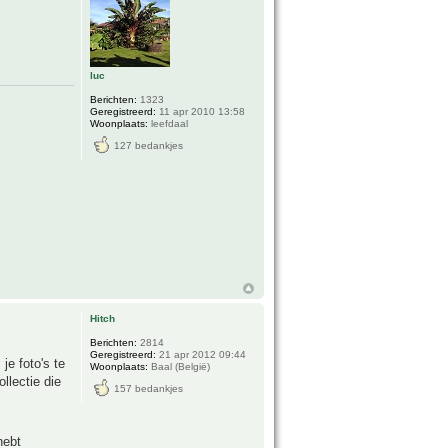
luc
Berichten:
1323
Geregistreerd:
11 apr 2010 13:58
Woonplaats:
leefdaal
127 bedankjes
Hitch
Berichten:
2814
Geregistreerd:
21 apr 2012 09:44
je foto's te
Woonplaats:
Baal (België)
ollectie die
157 bedankjes
hebt