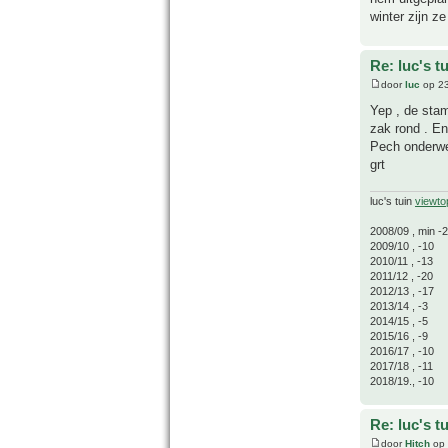
winter zijn z
Re: luc's t
door
luc
op 23
Yep , de sta
zak rond . En
Pech onderw
grt
luc's tuin
viewto
2008/09 , min -
2009/10 , -10
2010/11 , -13
2011/12 , -20
2012/13 , -17
2013/14 , -3
2014/15 , -5
2015/16 , -9
2016/17 , -10
2017/18 , -11
2018/19., -10
Re: luc's t
door
Hitch
op 