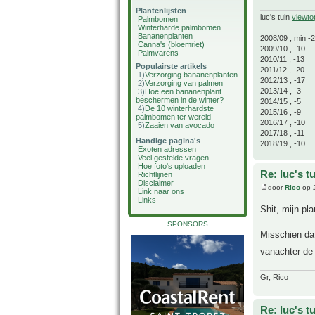
Plantenlijsten
luc's tuin
viewto
Palmbomen
Winterharde palmbomen
Bananenplanten
2008/09 , min -
Canna's (bloemriet)
2009/10 , -10
Palmvarens
2010/11 , -13
Populairste artikels
2011/12 , -20
1)
Verzorging bananenplanten
2012/13 , -17
2)
Verzorging van palmen
2013/14 , -3
3)
Hoe een bananenplant
beschermen in de winter?
2014/15 , -5
4)
De 10 winterhardste
2015/16 , -9
palmbomen ter wereld
2016/17 , -10
5)
Zaaien van avocado
2017/18 , -11
Handige pagina's
2018/19., -10
Exoten adressen
Veel gestelde vragen
Hoe foto's uploaden
Re: luc's t
Richtlijnen
Disclaimer
door
Rico
op 
Link naar ons
Links
Shit, mijn pl
SPONSORS
Misschien dat
vanachter de
Gr, Rico
Re: luc's t