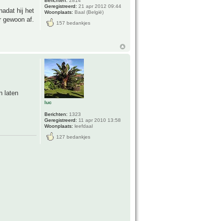
Berichten:
2814
Geregistreerd:
21 apr 2012 09:44
adat hij het
Woonplaats:
Baal (België)
ar gewoon af.
157 bedankjes
n laten
luc
Berichten:
1323
Geregistreerd:
11 apr 2010 13:58
Woonplaats:
leefdaal
127 bedankjes