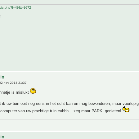
pic.php?f=49&t=9672
21
uin
22 nov 2014 21:37
annetje is mislukt
 ik uw tuin ooit nog eens in het echt kan en mag bewonderen, maar voorlopig
 computer van uw prachtige tuin euhhh... zeg maar PARK, genieten!
uin