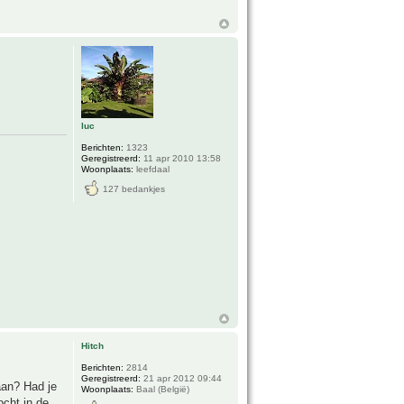
luc
Berichten:
1323
Geregistreerd:
11 apr 2010 13:58
Woonplaats:
leefdaal
127 bedankjes
Hitch
Berichten:
2814
Geregistreerd:
21 apr 2012 09:44
aan? Had je
Woonplaats:
Baal (België)
ocht in de