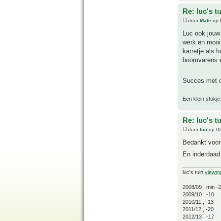
Re: luc's t
door
Mate
op 
Luc ook jouw 
werk en moois
karretje als 
boomvarens en
Succes met d
Een klein stukje
Re: luc's t
door
luc
op 02
Bedankt voor
En inderdaad 
luc's tuin
viewto
2008/09 , min -
2009/10 , -10
2010/11 , -13
2011/12 , -20
2012/13 , -17