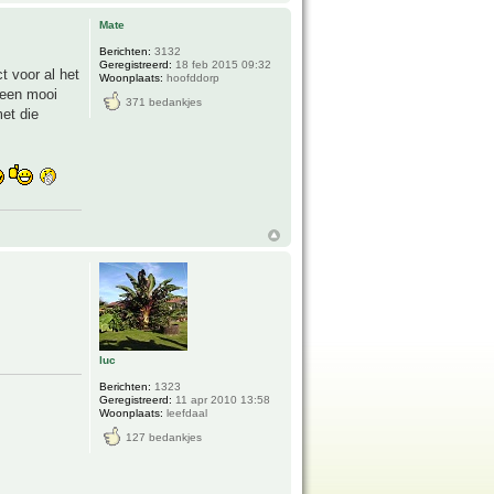
Mate
Berichten:
3132
Geregistreerd:
18 feb 2015 09:32
t voor al het
Woonplaats:
hoofddorp
 een mooi
371 bedankjes
met die
luc
Berichten:
1323
Geregistreerd:
11 apr 2010 13:58
Woonplaats:
leefdaal
127 bedankjes