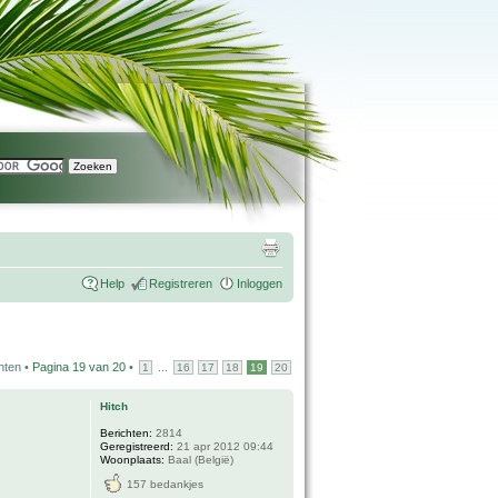
Help
Registreren
Inloggen
hten •
Pagina
19
van
20
•
...
1
16
17
18
19
20
Hitch
Berichten:
2814
Geregistreerd:
21 apr 2012 09:44
Woonplaats:
Baal (België)
157 bedankjes