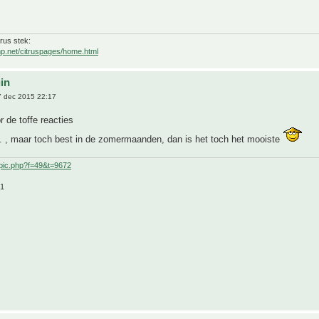
trus stek:
mp.net/citruspages/home.html
uin
 dec 2015 22:17
 de toffe reacties
m. , maar toch best in de zomermaanden, dan is het toch het mooiste
pic.php?f=49&t=9672
21