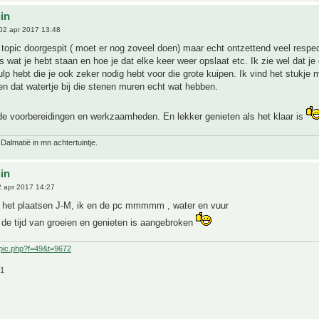
uin
02 apr 2017 13:48
topic doorgespit ( moet er nog zoveel doen) maar echt ontzettend veel respec
 wat je hebt staan en hoe je dat elke keer weer opslaat etc. Ik zie wel dat je
hulp hebt die je ook zeker nodig hebt voor die grote kuipen. Ik vind het stukje 
 dat watertje bij die stenen muren echt wat hebben.
e voorbereidingen en werkzaamheden. En lekker genieten als het klaar is
 Dalmatië in mn achtertuintje.
uin
 apr 2017 14:27
 het plaatsen J-M, ik en de pc mmmmm , water en vuur
de tijd van groeien en genieten is aangebroken
pic.php?f=49&t=9672
21