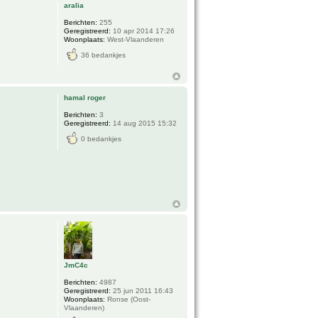
aralia
Berichten:
255
Geregistreerd:
10 apr 2014 17:26
Woonplaats:
West-Vlaanderen
36 bedankjes
hamal roger
Berichten:
3
Geregistreerd:
14 aug 2015 15:32
0 bedankjes
JmC4c
Berichten:
4987
Geregistreerd:
25 jun 2011 16:43
Woonplaats:
Ronse (Oost-
Vlaanderen)