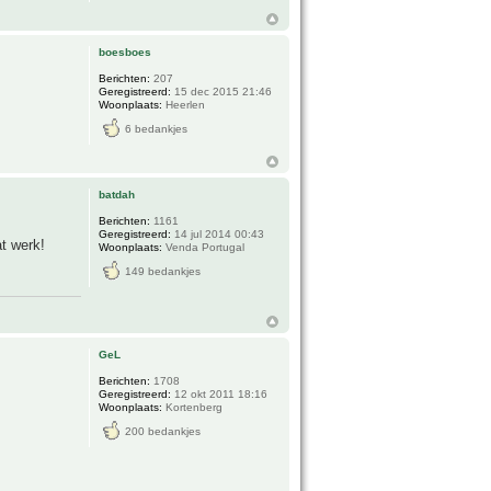
boesboes
Berichten:
207
Geregistreerd:
15 dec 2015 21:46
Woonplaats:
Heerlen
6 bedankjes
batdah
Berichten:
1161
Geregistreerd:
14 jul 2014 00:43
at werk!
Woonplaats:
Venda Portugal
149 bedankjes
GeL
Berichten:
1708
Geregistreerd:
12 okt 2011 18:16
Woonplaats:
Kortenberg
200 bedankjes