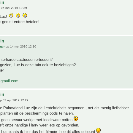
uin
 05 mei 2016 10:39
 Luc!
k gerust entree betalen!
uin
ger
op 14 mei 2016 12:10
interharde cactussen ertussen?
 gezien, Luc is deze tuin ook te bezichtigen?
ger
@gmail.com
uin
p 02 apr 2017 12:27
 Palmvriend Luc zijn de Lentekriebels begonnen , net als menig liefhebber.
 planten uit de beschermingsloods te halen.
al geen secuur werkje met loodzware potten
eft onze handige Harry weer iets op gevonden.
Luc plaats ik hier dus het filmpje, hoe dit alles gebeurd