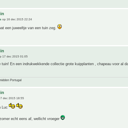
uin
s
op 16 dec 2015 22:24
at een juweeltje van een tuin zeg.
uin
p 17 dec 2015 01:05
 tuin! En een indrukwekkende collectie grote kuipplanten , chapeau voor al d
midden Portugal
uin
7 dec 2015 18:55
in Luc
zomer echt eens af, wellicht vroeger