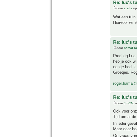
Re: luc's t
door
aralia
op
Wat een tuin
Hiervoor wil i
Re: luc's t
door
hamal ro
Prachtig Luc,
heb je ook w
eentje had ik
Groetjes, Ro
roger.hamal
Re: luc's t
door
JmC4c
o
Ook voor onze
Tijd om al de
In ieder gev
Maar daar he
Op vraag van 