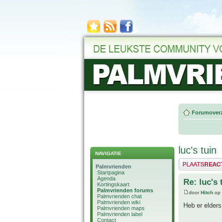
Forumoverz
luc's tuin
NAVIGATIE
Plaats een reactie
Palmvrienden
Startpagina
Agenda
Re: luc's 
Kortingskaart
Palmvrienden forums
door
Hitch
op 
Palmvrienden chat
Palmvrienden wiki
Heb er elder
Palmvrienden maps
Palmvrienden label
Contact