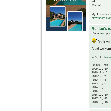
Gr,
Michel
Mijn favoriete ci
http://users.ky
Re: luc's t
door
luc
op 17
Dank voor
Altijd welko
luc's tuin
viewto
2008/09 , min -
2009/10 , -10
2010/11 , -13
2011/12 , -20
2012/13 , -17
2013/14 , -3
2014/15 , -5
2015/16 , -9
2016/17 , -10
2017/18 , -11
2018/19., -10