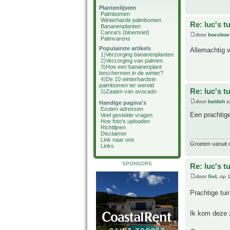
Plantenlijsten
Palmbomen
Winterharde palmbomen
Re: luc's t
Bananenplanten
Canna's (bloemriet)
door
boesboe
Palmvarens
Populairste artikels
Allemachtig w
1)
Verzorging bananenplanten
2)
Verzorging van palmen
3)
Hoe een bananenplant
beschermen in de winter?
4)
De 10 winterhardste
palmbomen ter wereld
Re: luc's t
5)
Zaaien van avocado
door
batdah
o
Handige pagina's
Exoten adressen
Een prachtige
Veel gestelde vragen
Hoe foto's uploaden
Richtlijnen
Disclaimer
Link naar ons
Groeten vanuit 
Links
SPONSORS
Re: luc's t
door
GeL
op 1
Prachtige tu
Ik kom deze 