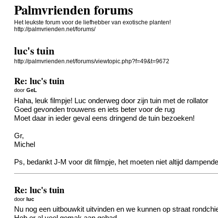
Palmvrienden forums
Het leukste forum voor de liefhebber van exotische planten!
http://palmvrienden.net/forums/
luc's tuin
http://palmvrienden.net/forums/viewtopic.php?f=49&t=9672
Re: luc's tuin
door
GeL
Haha, leuk filmpje! Luc onderweg door zijn tuin met de rollator
Goed gevonden trouwens en iets beter voor de rug
Moet daar in ieder geval eens dringend de tuin bezoeken!
Gr,
Michel
Ps, bedankt J-M voor dit filmpje, het moeten niet altijd dampen
Re: luc's tuin
door
luc
Nu nog een uitbouwkit uitvinden en we kunnen op straat rondch