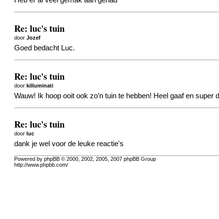
Heb er al veel gemak aan gehad
Re: luc's tuin
door
Jozef
Goed bedacht Luc.
Re: luc's tuin
door
killuminati
Wauw! Ik hoop ooit ook zo’n tuin te hebben! Heel gaaf en super dat j
Re: luc's tuin
door
luc
dank je wel voor de leuke reactie's
Powered by phpBB © 2000, 2002, 2005, 2007 phpBB Group
http://www.phpbb.com/