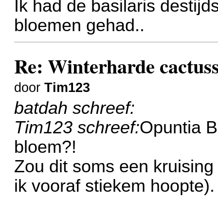
Ik had de basilaris destij
bloemen gehad..
Re: Winterharde cactus
door
Tim123
batdah schreef:
Tim123 schreef:
Opuntia Ba
bloem?!
Zou dit soms een kruising 
ik vooraf stiekem hoopte).