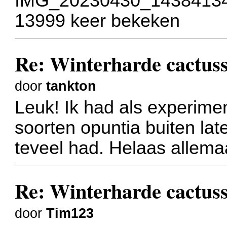
IMG_20230430_143841345
13999 keer bekeken
Re: Winterharde cactus
door
tankton
Leuk! Ik had als experime
soorten opuntia buiten lat
teveel had. Helaas allemaa
Re: Winterharde cactus
door
Tim123