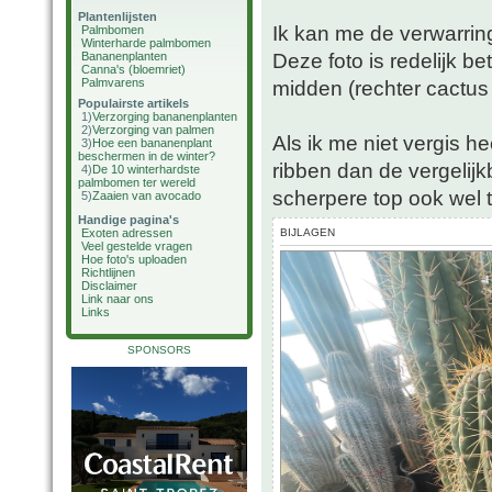
Plantenlijsten
Ik kan me de verwarring
Palmbomen
Winterharde palmbomen
Deze foto is redelijk b
Bananenplanten
Canna's (bloemriet)
Palmvarens
midden (rechter cactus 
Populairste artikels
1)
Verzorging bananenplanten
2)
Verzorging van palmen
Als ik me niet vergis h
3)
Hoe een bananenplant
beschermen in de winter?
ribben dan de vergelijk
4)
De 10 winterhardste
palmbomen ter wereld
scherpere top ook wel 
5)
Zaaien van avocado
Handige pagina's
Exoten adressen
BIJLAGEN
Veel gestelde vragen
Hoe foto's uploaden
Richtlijnen
Disclaimer
Link naar ons
Links
SPONSORS