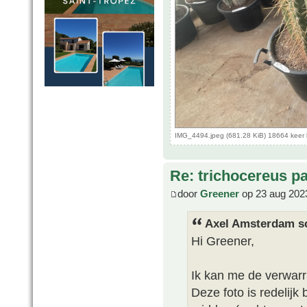
IMG_4494.jpeg (681.28 KiB) 18664 keer
Re: trichocereus p
door
Greener
op 23 aug 202
Axel Amsterdam sc
Hi Greener,
Ik kan me de verwarri
Deze foto is redelijk