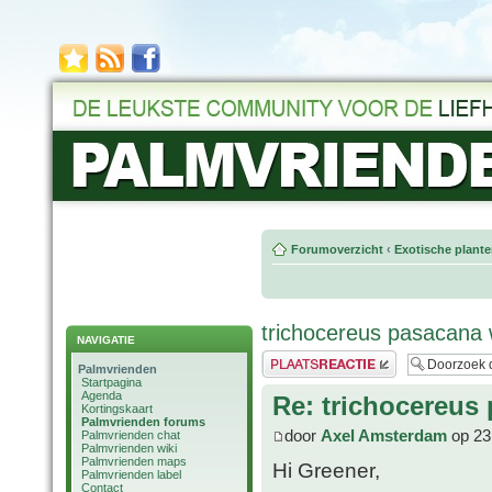
Forumoverzicht
‹
Exotische plant
trichocereus pasacana 
NAVIGATIE
Plaats een reactie
Palmvrienden
Startpagina
Agenda
Re: trichocereus
Kortingskaart
Palmvrienden forums
door
Axel Amsterdam
op 23
Palmvrienden chat
Palmvrienden wiki
Palmvrienden maps
Hi Greener,
Palmvrienden label
Contact