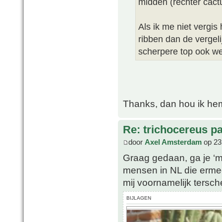
midden (rechter cactu
Als ik me niet vergis
ribben dan de vergeli
scherpere top ook we
Thanks, dan hou ik h
Re: trichocereus p
door
Axel Amsterdam
op 23
Graag gedaan, ga je ‘m
mensen in NL die ermee
mij voornamelijk tersche
BIJLAGEN