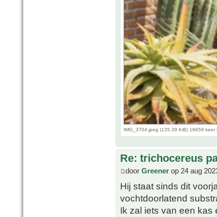
IMG_3704.jpeg (135.39 KiB) 18659 keer
Re: trichocereus p
door
Greener
op 24 aug 202
Hij staat sinds dit voo
vochtdoorlatend substr
Ik zal iets van een ka