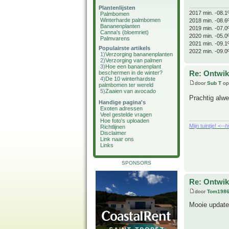
Plantenlijsten
2017 min. -08.1
Palmbomen
Winterharde palmbomen
2018 min. -08.6
Bananenplanten
2019 min. -07.0
Canna's (bloemriet)
2020 min. -05.0
Palmvarens
2021 min. -09.1
Populairste artikels
2022 min. -09.0
1)
Verzorging bananenplanten
2)
Verzorging van palmen
3)
Hoe een bananenplant
Re: Ontwik
beschermen in de winter?
4)
De 10 winterhardste
door
Sub T
op
palmbomen ter wereld
5)
Zaaien van avocado
Prachtig alwe
Handige pagina's
Exoten adressen
Veel gestelde vragen
Hoe foto's uploaden
Mijn tuintje! <--
h
Richtlijnen
Disclaimer
Link naar ons
Links
SPONSORS
Re: Ontwik
door
Tom198
Mooie update