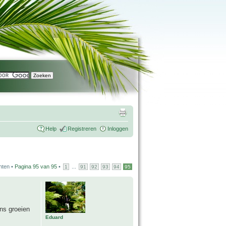
Help
Registreren
Inloggen
hten •
Pagina
95
van
95
•
...
1
91
92
93
94
95
ns groeien
Eduard