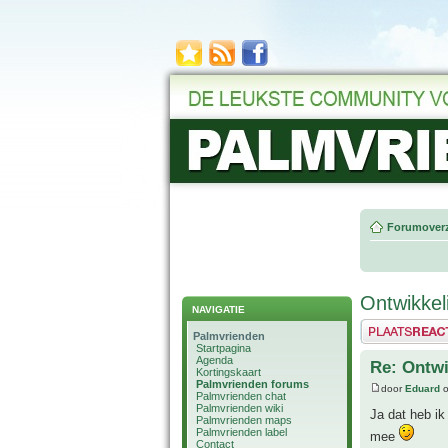
Forumoverz
Ontwikkel
NAVIGATIE
Plaats een reactie
Palmvrienden
Startpagina
Agenda
Re: Ontwi
Kortingskaart
Palmvrienden forums
door
Eduard
o
Palmvrienden chat
Palmvrienden wiki
Ja dat heb ik
Palmvrienden maps
Palmvrienden label
mee
Contact