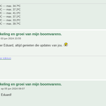
ºC --- max. 34.7ºC
ºC --- max. 37.2ºC
ºC --- max. 41.1ºC
ºC --- max. 37.1ºC
ºC --- max. 33.2ºC
ºC --- max. 39.7ºC
keling en groei van mijn boomvarens.
 03 jun 2024 23:55
er Eduard, altijd genieten die updates van jou.
ier klikken
keling en groei van mijn boomvarens.
6
op 05 jun 2024 09:07
 Eduard!