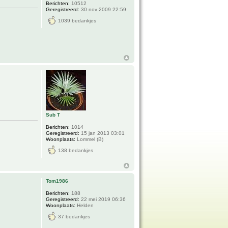
Berichten:
10512
Geregistreerd:
30 nov 2009 22:59
1039 bedankjes
Sub T
Berichten:
1014
Geregistreerd:
15 jan 2013 03:01
Woonplaats:
Lommel (B)
138 bedankjes
Tom1986
Berichten:
188
Geregistreerd:
22 mei 2019 06:36
Woonplaats:
Helden
37 bedankjes