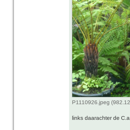
P1110926.jpeg (982.12
links daarachter de C.au