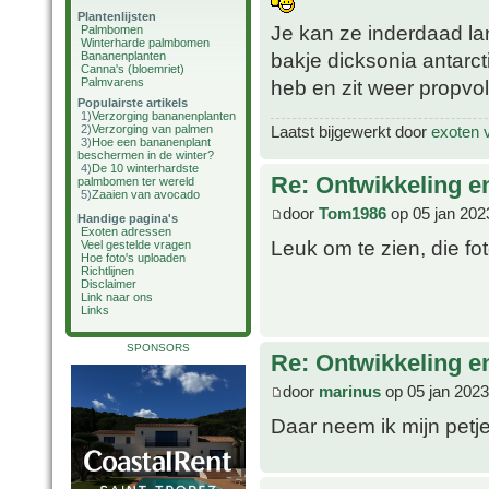
Plantenlijsten
Je kan ze inderdaad la
Palmbomen
Winterharde palmbomen
bakje dicksonia antarct
Bananenplanten
Canna's (bloemriet)
Palmvarens
heb en zit weer propvo
Populairste artikels
1)
Verzorging bananenplanten
2)
Verzorging van palmen
Laatst bijgewerkt door
exoten 
3)
Hoe een bananenplant
beschermen in de winter?
4)
De 10 winterhardste
Re: Ontwikkeling e
palmbomen ter wereld
5)
Zaaien van avocado
door
Tom1986
op 05 jan 202
Handige pagina's
Exoten adressen
Leuk om te zien, die fot
Veel gestelde vragen
Hoe foto's uploaden
Richtlijnen
Disclaimer
Link naar ons
Links
SPONSORS
Re: Ontwikkeling e
door
marinus
op 05 jan 2023
Daar neem ik mijn petj