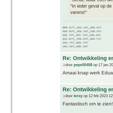
"In ieder geval op de
varens!"
08/09, -14.7°C__14/15, - 3.6°C__20/21, -9.1°C
09/10, -10.0°C__15/16, - 5.9°C__21/22, -5.2°C
10/11, - 7.9°C__16/17, - 7.9°C__21/22, -6.9°C
11/12, -14.7°C__17/18, - 8.3°C__22/23, -7.1°C
12/13, - 7.9°C__18/19, - 7.5°C
13/14, - 0.8°C__19/20, - 2.8°C
Re: Ontwikkeling e
door
pepe55458
op 17 jan 2
Amaai knap werk Edu
Re: Ontwikkeling e
door
leroy
op 12 feb 2023 12
Fantastisch om te zien!