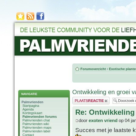
Forumoverzicht
‹
Exotische plant
Ontwikkeling en groei 
NAVIGATIE
Plaats een reactie
Palmvrienden
Startpagina
Agenda
Re: Ontwikkeling
Kortingskaart
Palmvrienden forums
door
exoten vriend
op 04 ja
Palmvrienden chat
Palmvrienden wiki
Palmvrienden maps
Succes met je laatste k
Palmvrienden label
Contact