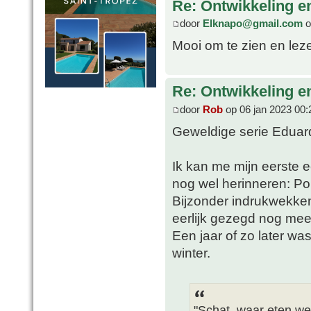
Re: Ontwikkeling e
door
Elknapo@gmail.com
o
Mooi om te zien en lez
Re: Ontwikkeling e
door
Rob
op 06 jan 2023 00:
Geweldige serie Eduar
Ik kan me mijn eerste
nog wel herinneren: P
Bijzonder indrukwekken
eerlijk gezegd nog mee
Een jaar of zo later w
winter.
"Schat, waar eten w