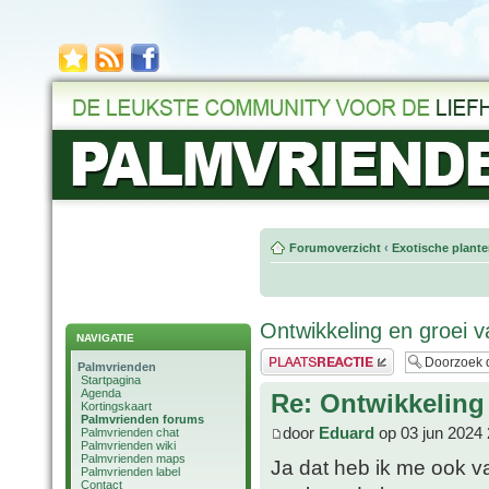
Forumoverzicht
‹
Exotische plant
Ontwikkeling en groei 
NAVIGATIE
Plaats een reactie
Palmvrienden
Startpagina
Agenda
Re: Ontwikkeling
Kortingskaart
Palmvrienden forums
door
Eduard
op 03 jun 2024 
Palmvrienden chat
Palmvrienden wiki
Palmvrienden maps
Ja dat heb ik me ook va
Palmvrienden label
Contact