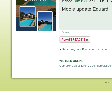
door
Tom1986
op 05 jun 202
Mooie update Eduard!
Vorige
Plaats een reactie
Keer terug naar Boomvarens en varens
WIE IS ER ONLINE
Gebruikers op dit forum: Geen geregistree
Pwered