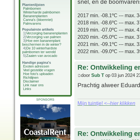
snel, en de boomvare
Plantenlijsten
Palmbomen
Winterharde palmbomen
2017 min. -08.1ºC --- max. 
Bananenplanten
Canna's (bloemriet)
2018 min. -08.6ºC --- max. 
Palmvarens
2019 min. -07.0ºC --- max. 
Populairste artikels
1)
Verzorging bananenplanten
2020 min. -05.0ºC --- max. 
2)
Verzorging van palmen
3)
Hoe een bananenplant
2021 min. -09.1ºC --- max. 
beschermen in de winter?
4)
De 10 winterhardste
2022 min. -09.0ºC --- max. 
palmbomen ter wereld
5)
Zaaien van avocado
Handige pagina's
Re: Ontwikkeling e
Exoten adressen
Veel gestelde vragen
Hoe foto's uploaden
door
Sub T
op 03 jun 2024 2
Richtlijnen
Disclaimer
Prachtig alweer Eduard,
Link naar ons
Links
SPONSORS
Mijn tuintje! <--
hier klikken
Re: Ontwikkeling e