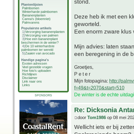
stond.
Plantenlijsten
Palmbomen
Winterharde palmbomen
Deze heb ik met een kl
Bananenplanten
Canna's (bloemriet)
Palmvarens
geworteld.
Populairste artikels
Een enorm zware klus w
1)
Verzorging bananenplanten
2)
Verzorging van palmen
3)
Hoe een bananenplant
beschermen in de winter?
Mijn advies: laten sta
4)
De 10 winterhardste
palmbomen ter wereld
een beregening in de bu
5)
Zaaien van avocado
Handige pagina's
Exoten adressen
Groetjes,
Veel gestelde vragen
Hoe foto's uploaden
P e t e r
Richtlijnen
Disclaimer
Mijn fotopagina:
http://palm
Link naar ons
Links
f=49&t=2070&start=510
De winter is de echte uitda
SPONSORS
Re: Dicksonia Anta
door
Tom1986
op 08 mei 202
Wellicht iets er bij zet