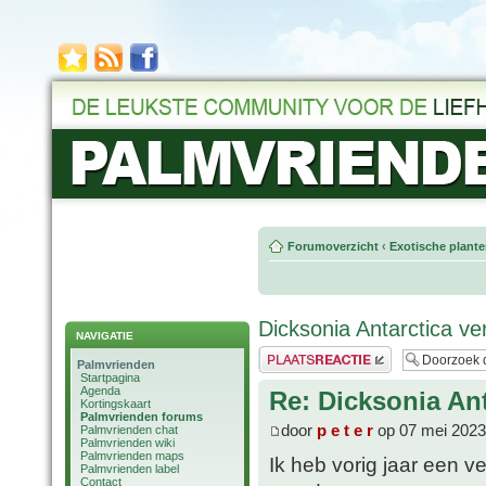
Forumoverzicht
‹
Exotische plant
Dicksonia Antarctica ve
NAVIGATIE
Plaats een reactie
Palmvrienden
Startpagina
Agenda
Re: Dicksonia Ant
Kortingskaart
Palmvrienden forums
door
p e t e r
op 07 mei 2023
Palmvrienden chat
Palmvrienden wiki
Palmvrienden maps
Ik heb vorig jaar een v
Palmvrienden label
Contact