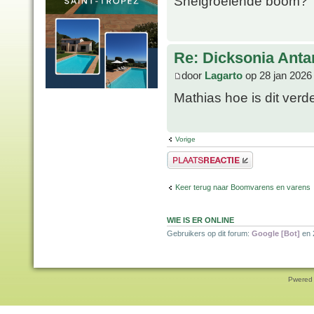
Snelgroeiende boom?
Re: Dicksonia Anta
door
Lagarto
op 28 jan 2026
Mathias hoe is dit verd
Vorige
Plaats een reactie
Keer terug naar Boomvarens en varens
WIE IS ER ONLINE
Gebruikers op dit forum:
Google [Bot]
en 
Pwered