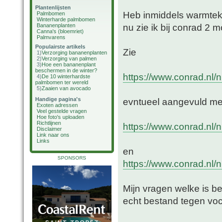
Plantenlijsten
Heb inmiddels warmtek
Palmbomen
Winterharde palmbomen
nu zie ik bij conrad 2 m
Bananenplanten
Canna's (bloemriet)
Palmvarens
Populairste artikels
Zie
1)
Verzorging bananenplanten
2)
Verzorging van palmen
3)
Hoe een bananenplant
beschermen in de winter?
https://www.conrad.nl/n
4)
De 10 winterhardste
palmbomen ter wereld
5)
Zaaien van avocado
Handige pagina's
evntueel aangevuld me
Exoten adressen
Veel gestelde vragen
Hoe foto's uploaden
Richtlijnen
https://www.conrad.nl/n
Disclaimer
Link naar ons
Links
en
SPONSORS
https://www.conrad.nl/n
Mijn vragen welke is bet
echt bestand tegen voc