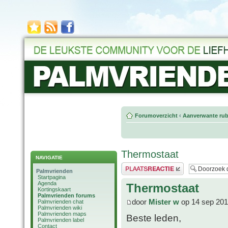
Forumoverzicht
‹
Aanverwante rub
Thermostaat
NAVIGATIE
Plaats een reactie
Palmvrienden
Startpagina
Agenda
Thermostaat
Kortingskaart
Palmvrienden forums
door
Mister w
op 14 sep 201
Palmvrienden chat
Palmvrienden wiki
Palmvrienden maps
Beste leden,
Palmvrienden label
Contact