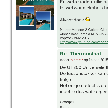
En welke raden jullie a
let wel warmtekabels h
Alvast dank
Mother Monster 2-Golden Glob
winner Best Female MTVEMA 2
Pop/rock AMA 2017.
https://www.youtube.com/chan
Re: Thermostaat
door
p e t e r
op 14 sep 2015
De UT300 Universele t
De tussenstekker kan 
hokje.
Het enige nadeel is dat
moet je dus wat zorg v
Groetjes,
P e t e r