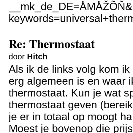
__mk_de_DE=
ÅMÅŽÕÑ&ur
keywords=universal+ther
Re: Thermostaat
door
Hitch
Als ik de links volg kom i
erg algemeen is en waar ik
thermostaat. Kun je wat sp
thermostaat geven (bereik 
je er in totaal op moogt h
Moest je bovenop die prij