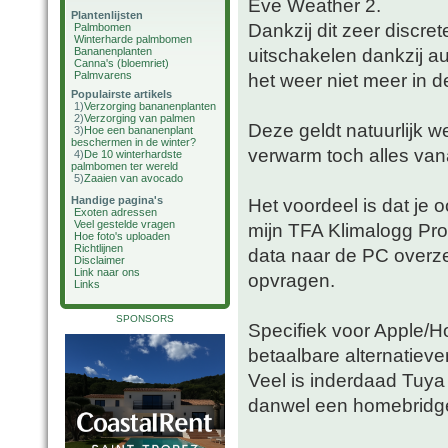
Eve Weather 2.
Plantenlijsten
Dankzij dit zeer discr
Palmbomen
Winterharde palmbomen
uitschakelen dankzij au
Bananenplanten
Canna's (bloemriet)
Palmvarens
het weer niet meer in 
Populairste artikels
1)
Verzorging bananenplanten
2)
Verzorging van palmen
Deze geldt natuurlijk w
3)
Hoe een bananenplant
beschermen in de winter?
verwarm toch alles van
4)
De 10 winterhardste
palmbomen ter wereld
5)
Zaaien van avocado
Handige pagina's
Het voordeel is dat je o
Exoten adressen
Veel gestelde vragen
mijn TFA Klimalogg Pro
Hoe foto's uploaden
Richtlijnen
data naar de PC overzet
Disclaimer
Link naar ons
opvragen.
Links
SPONSORS
Specifiek voor Apple/H
betaalbare alternatieve
Veel is inderdaad Tuya 
danwel een homebridge