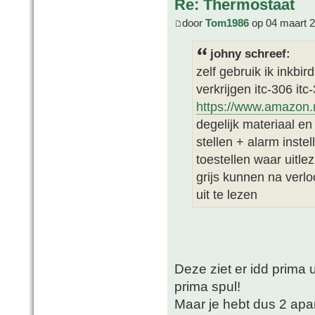
Re: Thermostaat
door
Tom1986
op 04 maart 2
johny schreef:
zelf gebruik ik inkbir
verkrijgen itc-306 itc-
https://www.amazon.
degelijk materiaal en
stellen + alarm inst
toestellen waar uitlez
grijs kunnen na verlo
uit te lezen
Deze ziet er idd prima 
prima spul!
Maar je hebt dus 2 apar