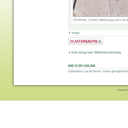
20230306_112943 (Middel).jpg (341.44 
Vorige
Plaats een reactie
Keer terug naar Winterbescherming
WIE IS ER ONLINE
Gebruikers op dit forum: Geen geregistree
Pwered