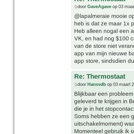
door
GaveAgave
op 03 maar
@lapalmeraie mooie opl
heb is dat ze maar 1x 
Heb alleen nogal een a
VK, en had nog $100 cre
van de store niet vera
app van mijn nieuwe ba
app store, sindsdien du
Re: Thermostaat
door
Hansvdb
op 03 maart 2
Blijkbaar een probleem
geleverd te krijgen in 
die je in het stopcontac
Soms hebben ze een gro
uitschakelmoment) waar
Momenteel gebruik ik o