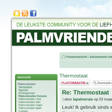
Forumoverzicht
‹
Aanverwante rub
Thermostaat
NAVIGATIE
Plaats een reactie
Palmvrienden
Startpagina
Agenda
Re: Thermostaat
Kortingskaart
Palmvrienden forums
door
lapalmeraie
op 03 maar
Palmvrienden chat
Palmvrienden wiki
Palmvrienden maps
Leuk! Ik gebruik sinds 
Palmvrienden label
Contact