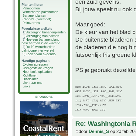
een zuid gevel is.
Plantenlijsten
Bij jouw speelt nu ook 
Palmbomen
Winterharde palmbomen
Bananenplanten
Canna's (bloemriet)
Palmvarens
Maar goed:
Populairste artikels
De kleur van het blad 
1)
Verzorging bananenplanten
2)
Verzorging van palmen
De buitenste bladeren 
3)
Hoe een bananenplant
beschermen in de winter?
de bladeren die nog bi
4)
De 10 winterhardste
palmbomen ter wereld
fatsoenlijk fris groene
5)
Zaaien van avocado
Handige pagina's
Exoten adressen
Veel gestelde vragen
PS je gebruikt dezelfd
Hoe foto's uploaden
Richtlijnen
Disclaimer
Link naar ons
Links
08/09, -14.7°C__14/15, - 3.6°C__20/21, -9.1°C
09/10, -10.0°C__15/16, - 5.9°C__21/22, -5.2°C
10/11, - 7.9°C__16/17, - 7.9°C__21/22, -6.9°C
SPONSORS
11/12, -14.7°C__17/18, - 8.3°C__22/23, -7.1°C
12/13, - 7.9°C__18/19, - 7.5°C
13/14, - 0.8°C__19/20, - 2.8°C
Re: Washingtonia 
door
Dennis_S
op 20 feb 20