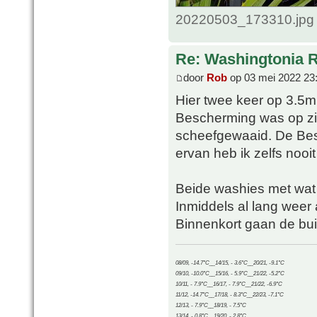
20220503_173310.jpg 
Re: Washingtonia 
door
Rob
op 03 mei 2022 23
Hier twee keer op 3.5m 
Bescherming was op zi
scheefgewaaid. De Bes
ervan heb ik zelfs nooi
Beide washies met wat 
Inmiddels al lang weer 
Binnenkort gaan de bui
08/09, -14.7°C__14/15, - 3.6°C__20/21, -9.1°C
09/10, -10.0°C__15/16, - 5.9°C__21/22, -5.2°C
10/11, - 7.9°C__16/17, - 7.9°C__21/22, -6.9°C
11/12, -14.7°C__17/18, - 8.3°C__22/23, -7.1°C
12/13, - 7.9°C__18/19, - 7.5°C
13/14, - 0.8°C__19/20, - 2.8°C