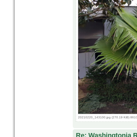
20210220_143100.jpg (270.19 KiB) 861
Re: Washingtonia 