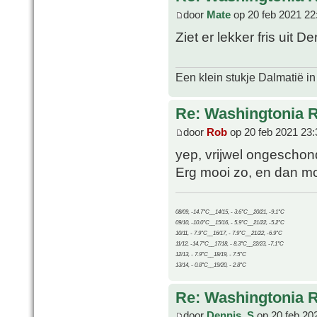
door
Mate
op 20 feb 2021 22
Ziet er lekker fris uit
Een klein stukje Dalmatië in
Re: Washingtonia 
door
Rob
op 20 feb 2021 23:
yep, vrijwel ongeschon
Erg mooi zo, en dan mo
08/09, -14.7°C__14/15, - 3.6°C__20/21, -9.1°C
09/10, -10.0°C__15/16, - 5.9°C__21/22, -5.2°C
10/11, - 7.9°C__16/17, - 7.9°C__21/22, -6.9°C
11/12, -14.7°C__17/18, - 8.3°C__22/23, -7.1°C
12/13, - 7.9°C__18/19, - 7.5°C
13/14, - 0.8°C__19/20, - 2.8°C
Re: Washingtonia 
door
Dennis_S
op 20 feb 20