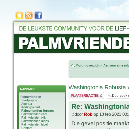
Forumoverzicht
‹
Aanverwante rub
Washingtonia Robusta 
NAVIGATIE
Plaats een reactie
Palmvrienden
Startpagina
Agenda
Re: Washingtoni
Kortingskaart
Palmvrienden forums
door
Rob
op 19 feb 2021 00:
Palmvrienden chat
Palmvrienden wiki
Palmvrienden maps
Die gevel positie maakt
Palmvrienden label
Contact