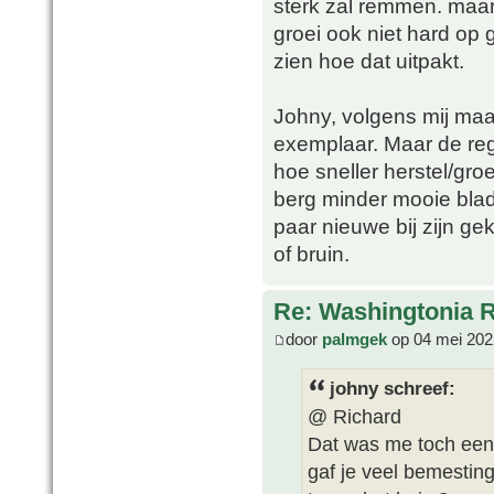
sterk zal remmen. maar
groei ook niet hard op 
zien hoe dat uitpakt.
Johny, volgens mij maak
exemplaar. Maar de reg
hoe sneller herstel/gro
berg minder mooie blad
paar nieuwe bij zijn g
of bruin.
Re: Washingtonia 
door
palmgek
op 04 mei 202
johny schreef:
@ Richard
Dat was me toch een 
gaf je veel bemestin