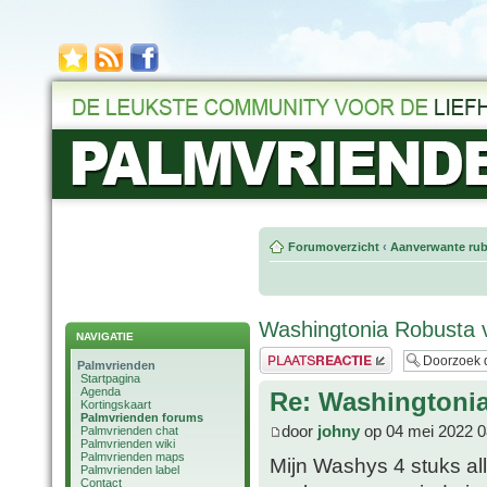
Forumoverzicht
‹
Aanverwante rub
Washingtonia Robusta 
NAVIGATIE
Plaats een reactie
Palmvrienden
Startpagina
Agenda
Re: Washingtoni
Kortingskaart
Palmvrienden forums
door
johny
op 04 mei 2022 0
Palmvrienden chat
Palmvrienden wiki
Palmvrienden maps
Mijn Washys 4 stuks al
Palmvrienden label
Contact