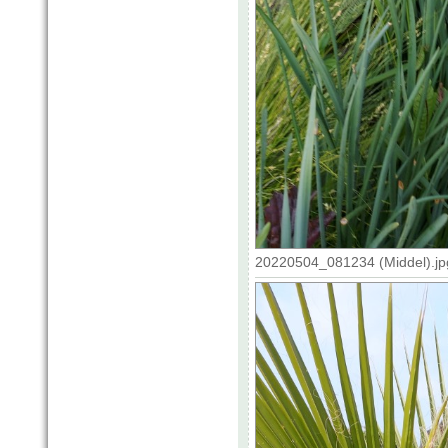
20220504_081234 (Middel).jp