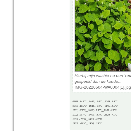
Hierbij mijn washie na een 're
gespeeld dan de koude...
IMG-20220504-WA0004[1].jpg 
08/09, -14.7°C__14/15, - 3.6°C__20/21, -9.1°C
09/10, -10.0°C__15/16, - 5.9°C__21/22, -5.2°C
10/11, - 7.9°C__16/17, - 7.9°C__21/22, -6.9°C
11/12, -14.7°C__17/18, - 8.3°C__22/23, -7.1°C
12/13, - 7.9°C__18/19, - 7.5°C
13/14, - 0.8°C__19/20, - 2.8°C