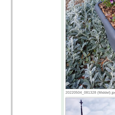
20220504_081328 (Middel).jp