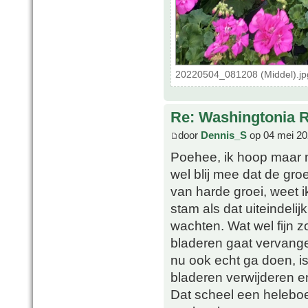
20220504_081208 (Middel).jp
Re: Washingtonia 
door
Dennis_S
op 04 mei 20
Poehee, ik hoop maar ni
wel blij mee dat de groe
van harde groei, weet ik
stam als dat uiteindelijk
wachten. Wat wel fijn zo
bladeren gaat vervange
nu ook echt ga doen, is
bladeren verwijderen e
Dat scheel een heleboel