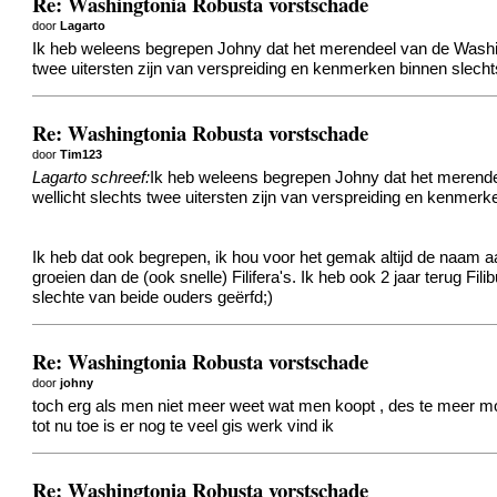
Re: Washingtonia Robusta vorstschade
door
Lagarto
Ik heb weleens begrepen Johny dat het merendeel van de Washingto
twee uitersten zijn van verspreiding en kenmerken binnen slecht
Re: Washingtonia Robusta vorstschade
door
Tim123
Lagarto schreef:
Ik heb weleens begrepen Johny dat het merendeel
wellicht slechts twee uitersten zijn van verspreiding en kenmerk
Ik heb dat ook begrepen, ik hou voor het gemak altijd de naam aa
groeien dan de (ook snelle) Filifera's. Ik heb ook 2 jaar terug F
slechte van beide ouders geërfd;)
Re: Washingtonia Robusta vorstschade
door
johny
toch erg als men niet meer weet wat men koopt , des te meer mo
tot nu toe is er nog te veel gis werk vind ik
Re: Washingtonia Robusta vorstschade