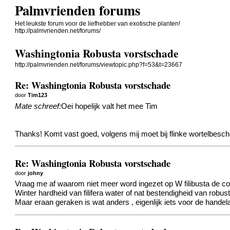
Palmvrienden forums
Het leukste forum voor de liefhebber van exotische planten!
http://palmvrienden.net/forums/
Washingtonia Robusta vorstschade
http://palmvrienden.net/forums/viewtopic.php?f=53&t=23667
Re: Washingtonia Robusta vorstschade
door
Tim123
Mate schreef:
Oei hopelijk valt het mee Tim
Thanks! Komt vast goed, volgens mij moet bij flinke wortelbesch
Re: Washingtonia Robusta vorstschade
door
johny
Vraag me af waarom niet meer word ingezet op W filibusta de c
Winter hardheid van filifera water of nat bestendigheid van robust
Maar eraan geraken is wat anders , eigenlijk iets voor de handel