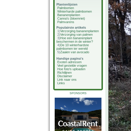
Plantenlijsten
Palmbomen
Winterharde palmbomen
Bananenplanten
Canna's (bloemriet)
Palmvarens
Populairste artikels
1)
Verzorging bananenplanten
2)
Verzorging van palmen
3)
Hoe een bananenplant
beschermen in de winter?
4)
De 10 winterhardste
palmbomen ter wereld
5)
Zaaien van avocado
Handige pagina's
Exoten adressen
Veel gestelde vragen
Hoe foto's uploaden
Richtlijnen
Disclaimer
Link naar ons
Links
SPONSORS