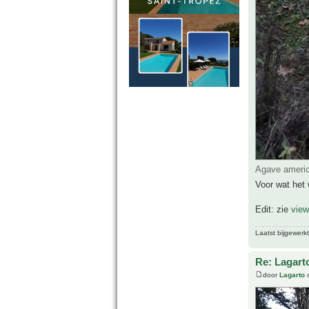
Agave americ
Voor wat het 
Edit: zie
vie
Laatst bijgewerk
Re: Lagart
door
Lagarto
o