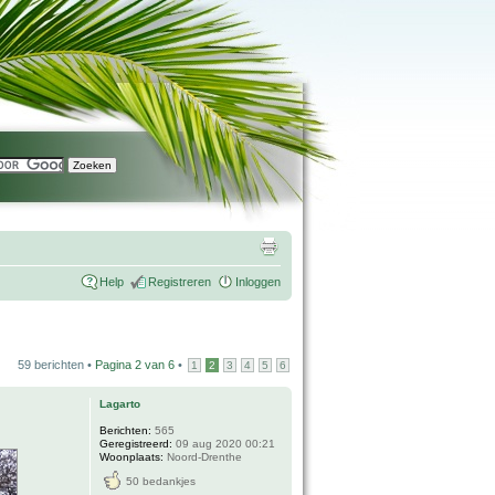
Help
Registreren
Inloggen
59 berichten •
Pagina
2
van
6
•
1
2
3
4
5
6
Lagarto
Berichten:
565
Geregistreerd:
09 aug 2020 00:21
Woonplaats:
Noord-Drenthe
50 bedankjes