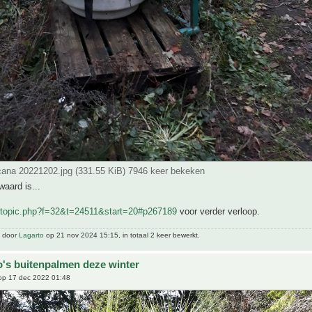
ana 20221202.jpg (331.55 KiB) 7946 keer bekeken
waard is...
wtopic.php?f=32&t=24511&start=20#p267189
voor verder verloop.
t door
Lagarto
op 21 nov 2024 15:15, in totaal 2 keer bewerkt.
o's buitenpalmen deze winter
p 17 dec 2022 01:48