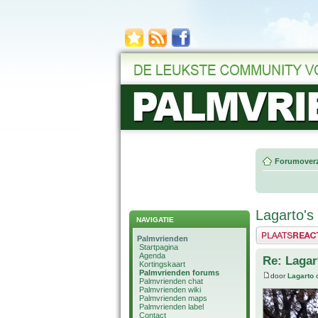
Forumoverz
Lagarto's
NAVIGATIE
Plaats een reactie
Palmvrienden
Startpagina
Agenda
Re: Lagar
Kortingskaart
Palmvrienden forums
door
Lagarto
o
Palmvrienden chat
Palmvrienden wiki
Palmvrienden maps
Palmvrienden label
Contact