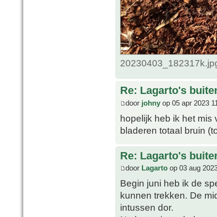
20230403_182317k.jpg
Re: Lagarto's buit
door
johny
op 05 apr 2023 1
hopelijk heb ik het mis 
bladeren totaal bruin (
Re: Lagarto's buit
door
Lagarto
op 03 aug 2023
Begin juni heb ik de sp
kunnen trekken. De mi
intussen dor.