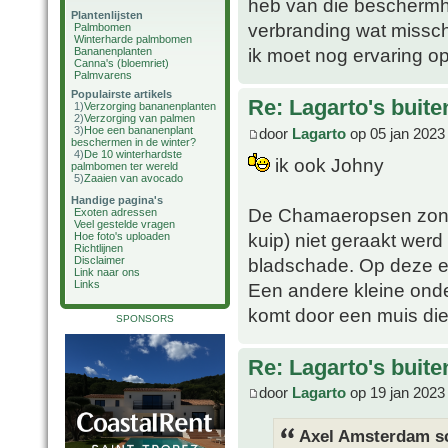
heb van die beschermhoe
Plantenlijsten
verbranding wat misschi
Palmbomen
Winterharde palmbomen
ik moet nog ervaring o
Bananenplanten
Canna's (bloemriet)
Palmvarens
Populairste artikels
Re: Lagarto's buit
1)
Verzorging bananenplanten
2)
Verzorging van palmen
3)
Hoe een bananenplant
door
Lagarto
op 05 jan 2023
beschermen in de winter?
4)
De 10 winterhardste
ik ook Johny
palmbomen ter wereld
5)
Zaaien van avocado
Handige pagina's
De Chamaeropsen zonder
Exoten adressen
Veel gestelde vragen
kuip) niet geraakt werd
Hoe foto's uploaden
Richtlijnen
bladschade. Op deze e
Disclaimer
Link naar ons
Links
Een andere kleine onde
komt door een muis die
SPONSORS
Re: Lagarto's buit
door
Lagarto
op 19 jan 2023
Axel Amsterdam sc