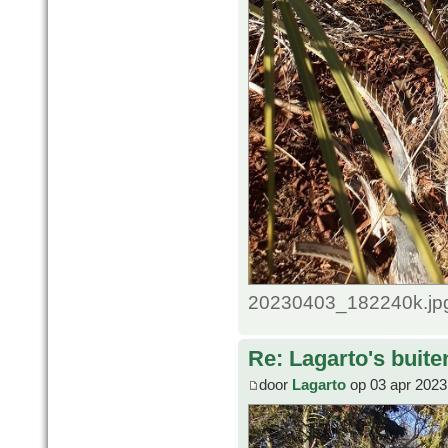
20230403_182240k.jpg
Re: Lagarto's buit
door
Lagarto
op 03 apr 2023