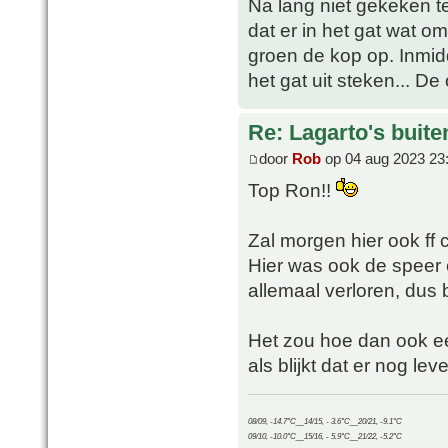
Na lang niet gekeken t
dat er in het gat wat 
groen de kop op. Inmid
het gat uit steken... D
Re: Lagarto's buit
door
Rob
op 04 aug 2023 23
Top Ron!!
Zal morgen hier ook ff
Hier was ook de speer e
allemaal verloren, dus b
Het zou hoe dan ook ee
als blijkt dat er nog leve
08/09, -14.7°C__14/15, - 3.6°C__20/21, -9.1°C
09/10, -10.0°C__15/16, - 5.9°C__21/22, -5.2°C