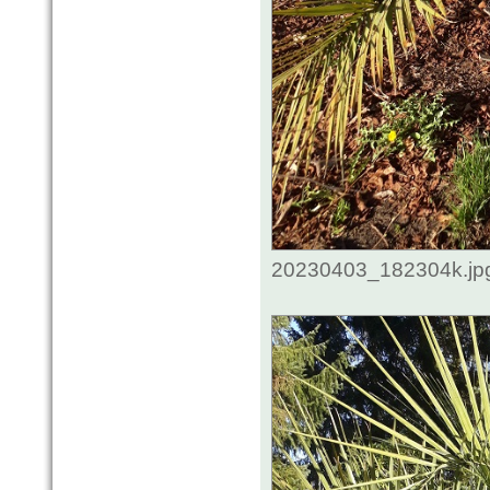
20230403_182304k.jpg