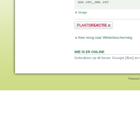
13/14, - 0.8°C__19/20, - 2.8°C
Vorige
Plaats een reactie
Keer terug naar Winterbescherming
WIE IS ER ONLINE
Gebruikers op dit forum:
Google [Bot]
en 
Pwered