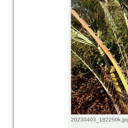
20230403_182250k.jpg