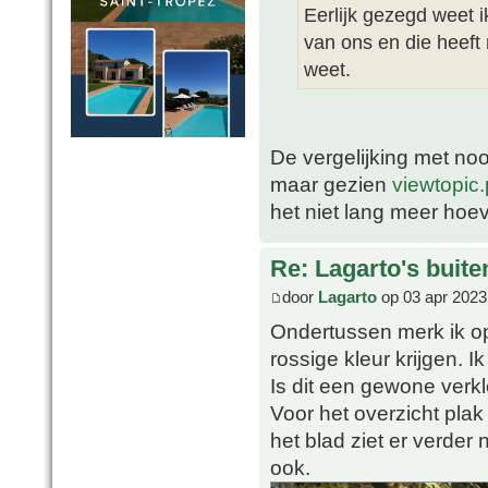
Eerlijk gezegd weet i
van ons en die heeft
weet.
De vergelijking met noo
maar gezien
viewtopi
het niet lang meer hoe
Re: Lagarto's buit
door
Lagarto
op 03 apr 2023
Ondertussen merk ik o
rossige kleur krijgen.
Is dit een gewone verk
Voor het overzicht plak
het blad ziet er verder
ook.