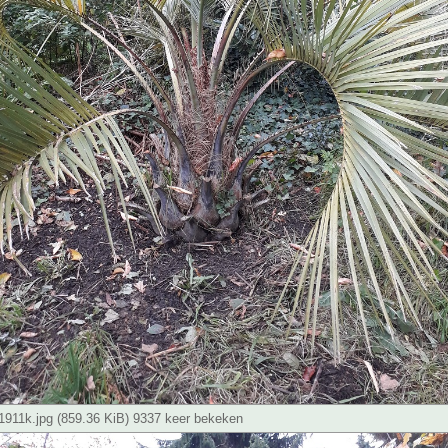
911k.jpg (859.36 KiB) 9337 keer bekeken