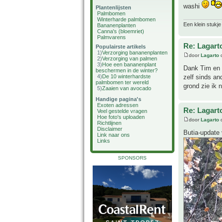
washi
Plantenlijsten
Palmbomen
Winterharde palmbomen
Een klein stukje
Bananenplanten
Canna's (bloemriet)
Palmvarens
Re: Lagart
Populairste artikels
1)
Verzorging bananenplanten
door
Lagarto
o
2)
Verzorging van palmen
3)
Hoe een bananenplant
Dank Tim en 
beschermen in de winter?
4)
De 10 winterhardste
zelf sinds an
palmbomen ter wereld
grond zie ik ni
5)
Zaaien van avocado
Handige pagina's
Exoten adressen
Re: Lagart
Veel gestelde vragen
Hoe foto's uploaden
door
Lagarto
o
Richtlijnen
Disclaimer
Butia-update
Link naar ons
Links
SPONSORS