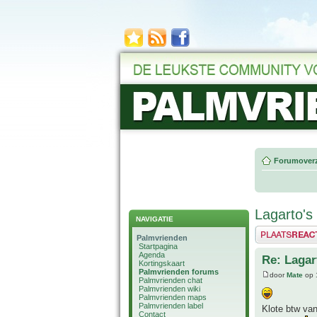
Forumoverz
Lagarto's
NAVIGATIE
Plaats een reactie
Palmvrienden
Startpagina
Agenda
Re: Lagar
Kortingskaart
Palmvrienden forums
door
Mate
op 
Palmvrienden chat
Palmvrienden wiki
Palmvrienden maps
Palmvrienden label
Klote btw van
Contact