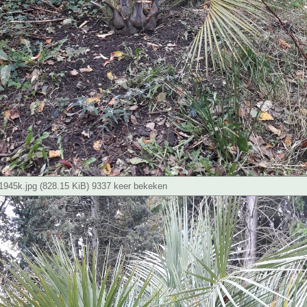
945k.jpg (828.15 KiB) 9337 keer bekeken