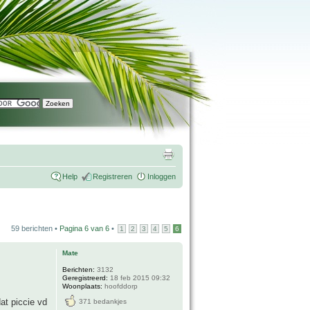
Help
Registreren
Inloggen
59 berichten •
Pagina
6
van
6
•
1
2
3
4
5
6
Mate
Berichten:
3132
Geregistreerd:
18 feb 2015 09:32
Woonplaats:
hoofddorp
dat piccie vd
371 bedankjes