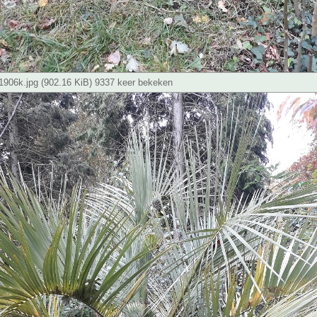
906k.jpg (902.16 KiB) 9337 keer bekeken