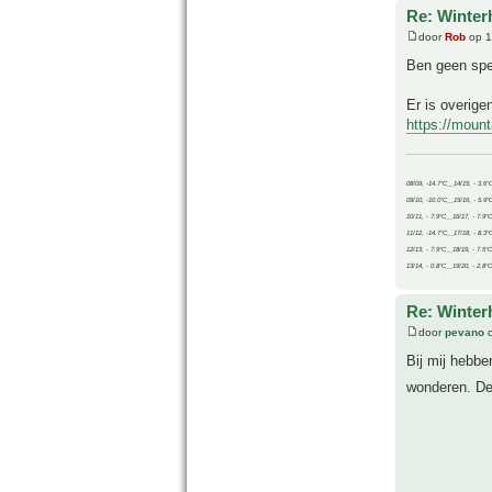
Re: Winter
door
Rob
op 1
Ben geen spec
Er is overig
https://moun
08/09, -14.7°C__14/15, - 3.6°
09/10, -10.0°C__15/16, - 5.9°
10/11, - 7.9°C__16/17, - 7.9°
11/12, -14.7°C__17/18, - 8.3°
12/13, - 7.9°C__18/19, - 7.5°C
13/14, - 0.8°C__19/20, - 2.8°C
Re: Winter
door
pevano
o
Bij mij hebb
wonderen. De 