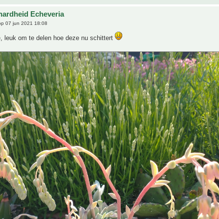
hardheid Echeveria
p 07 jun 2021 18:08
, leuk om te delen hoe deze nu schittert