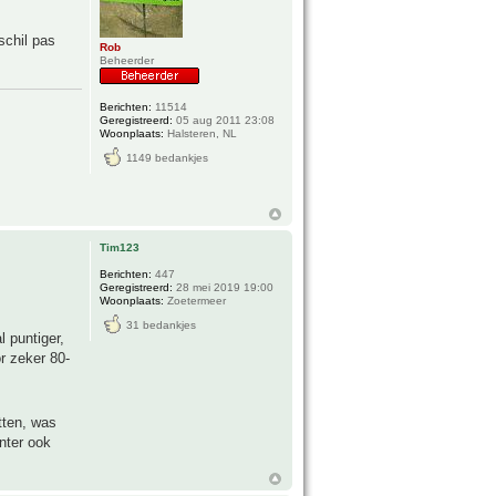
schil pas
Rob
Beheerder
Berichten:
11514
Geregistreerd:
05 aug 2011 23:08
Woonplaats:
Halsteren, NL
1149 bedankjes
Tim123
Berichten:
447
Geregistreerd:
28 mei 2019 19:00
Woonplaats:
Zoetermeer
31 bedankjes
 puntiger,
r zeker 80-
tten, was
nter ook