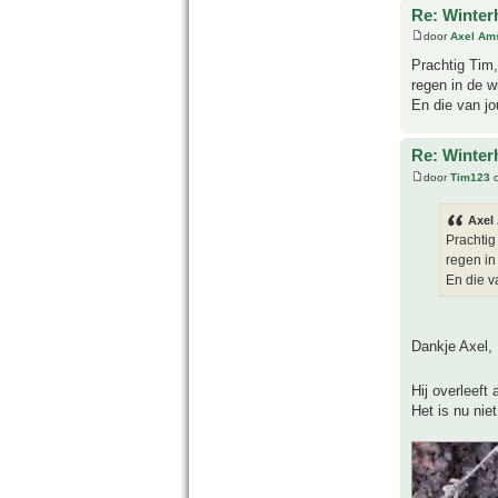
Re: Winter
door
Axel Am
Prachtig Tim,
regen in de w
En die van j
Re: Winter
door
Tim123
o
Axel
Prachtig
regen in
En die 
Dankje Axel,
Hij overleeft 
Het is nu nie