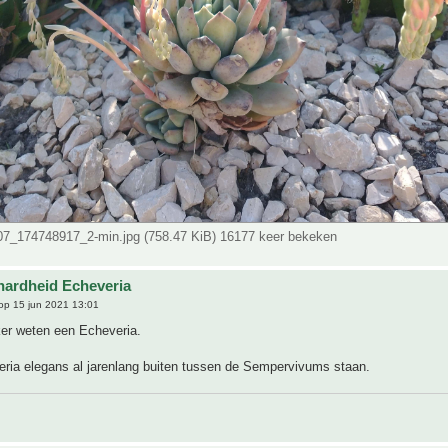
_174748917_2-min.jpg (758.47 KiB) 16177 keer bekeken
hardheid Echeveria
op 15 jun 2021 13:01
ker weten een Echeveria.
eria elegans al jarenlang buiten tussen de Sempervivums staan.