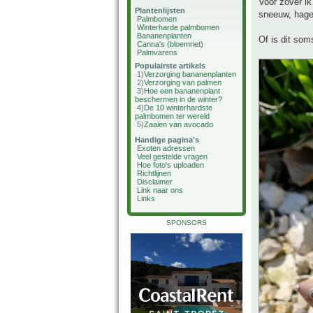
Voor zover ik
Plantenlijsten
sneeuw, hage
Palmbomen
Winterharde palmbomen
Bananenplanten
Of is dit so
Canna's (bloemriet)
Palmvarens
Populairste artikels
1)
Verzorging bananenplanten
2)
Verzorging van palmen
3)
Hoe een bananenplant
beschermen in de winter?
4)
De 10 winterhardste
palmbomen ter wereld
5)
Zaaien van avocado
Handige pagina's
Exoten adressen
Veel gestelde vragen
Hoe foto's uploaden
Richtlijnen
Disclaimer
Link naar ons
Links
SPONSORS