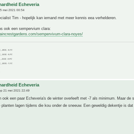
hardheid Echeveria
5 mei 2021 00:54
ialist Tim - hopelijk kan iemand met meer kennis eea verhelderen.
ens ook een sempervium clara:
taincrestgardens.com/sempervivum-clara-noyes/
C__20/21, -9.1°C
C__21/22, -5.2°C
C__21/22, -6.9°C
C__22/23, -7.1°C
hardheid Echeveria
p 21 mei 2021 22:49
en ook een paar Echeveria's de winter overleeft met -7 als minimum. Maar de
planten lagen tijdens die kou onder de sneeuw. Een geweldig dekentje is da