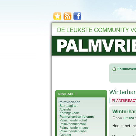
Forumoverz
Winterhar
NAVIGATIE
Plaats een reactie
Palmvrienden
Startpagina
Agenda
Winterhar
Kortingskaart
Palmvrienden forums
door
Tim123
o
Palmvrienden chat
Palmvrienden wiki
Hoe is het mo
Palmvrienden maps
Palmvrienden label
Contact