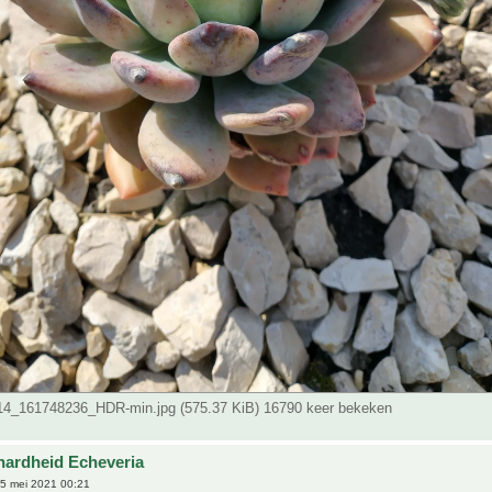
4_161748236_HDR-min.jpg (575.37 KiB) 16790 keer bekeken
hardheid Echeveria
5 mei 2021 00:21