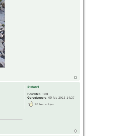
StefanH
Berichten:
288
Geregistreerd:
05 feb 2013 14:37
28 bedankjes