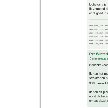
Echevaria is 
Ik vermoed da
echt goed in 
08/09, -14.7°C__14/15, - 3.6°
09/10, -10.0°C__15/16, - 5.9°
10/11, - 7.9°C__16/17, - 7.9°
11/12, -14.7°C__17/18, - 8.3°
12/13, - 7.9°C__18/19, - 7.5°C
13/14, - 0.8°C__19/20, - 2.8°C
Re: Winter
door
Tim123
o
Bedankt voor
Ik kan het me
strakker en h
90% zeker lij
Ik heb dit pl
nooit de bedo
omdat deze z