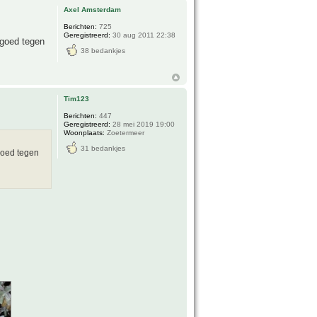
Axel Amsterdam
Berichten:
725
Geregistreerd:
30 aug 2011 22:38
 goed tegen
38 bedankjes
Tim123
Berichten:
447
Geregistreerd:
28 mei 2019 19:00
Woonplaats:
Zoetermeer
31 bedankjes
goed tegen