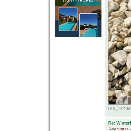
IMG_2021051
Re: Winter
door
Rob
op 1