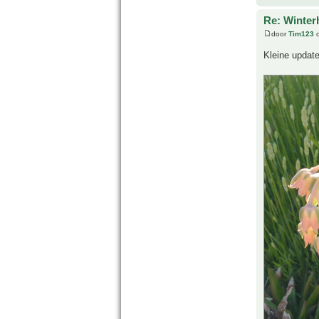
Re: Winter
door
Tim123
o
Kleine update