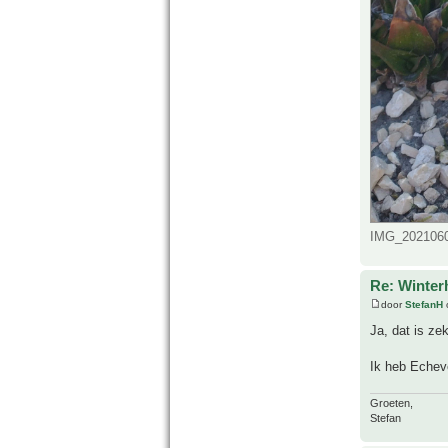
IMG_20210607
Re: Winter
door
StefanH
Ja, dat is ze
Ik heb Echev
Groeten,
Stefan