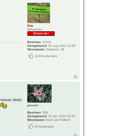
Rob
Beheerder
Berichten:
11514
Geregistreerd:
05 aug 2011 23:08
Woonplaats:
Halsteren, NL
1149 bedankjes
 sneeuw deed
pevano
t
Berichten:
354
Geregistreerd:
21 dec 2010 22:26
Woonplaats:
hoek van holland
40 bedankjes