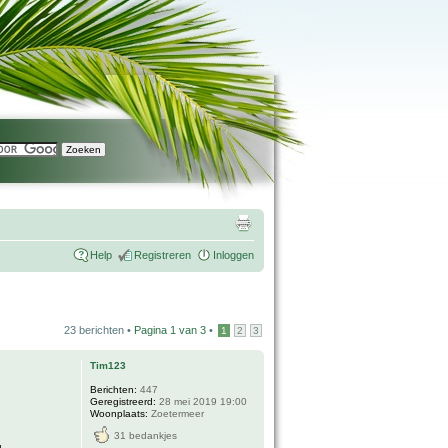
Help
Registreren
Inloggen
23 berichten •
Pagina
1
van
3
•
1
2
3
Tim123
Berichten:
447
Geregistreerd:
28 mei 2019 19:00
Woonplaats:
Zoetermeer
31 bedankjes