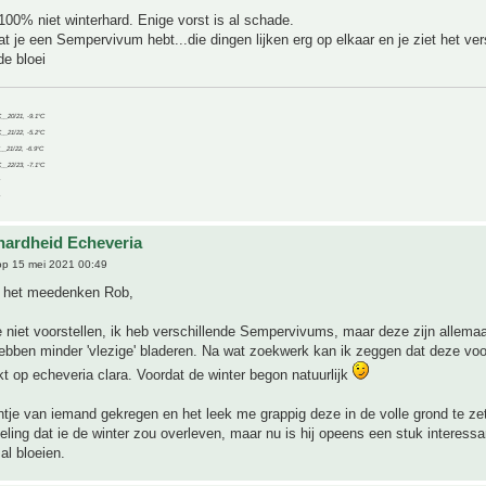
100% niet winterhard. Enige vorst is al schade.
t je een Sempervivum hebt...die dingen lijken erg op elkaar en je ziet het ver
de bloei
C__20/21, -9.1°C
C__21/22, -5.2°C
C__21/22, -6.9°C
C__22/23, -7.1°C
hardheid Echeveria
p 15 mei 2021 00:49
 het meedenken Rob,
 niet voorstellen, ik heb verschillende Sempervivums, maar deze zijn allemaal
ebben minder 'vlezige' bladeren. Na wat zoekwerk kan ik zeggen dat deze voo
kt op echeveria clara. Voordat de winter begon natuurlijk
antje van iemand gekregen en het leek me grappig deze in de volle grond te ze
eling dat ie de winter zou overleven, maar nu is hij opeens een stuk interessa
al bloeien.