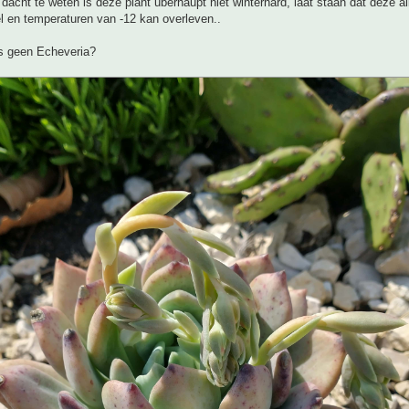
 dacht te weten is deze plant uberhaupt niet winterhard, laat staan dat deze al
l en temperaturen van -12 kan overleven..
ms geen Echeveria?