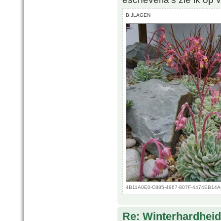
BIJLAGEN
4B11A0E0-C885-4967-807F-4474EB14A6A
Re: Winterhardheid