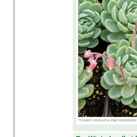
772406F7-3538-4374-A5BC-D482832B0713