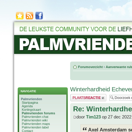
Forumoverzicht
‹
Aanverwante rub
Winterhardheid Echever
NAVIGATIE
Plaats een reactie
Palmvrienden
Startpagina
Agenda
Re: Winterhardhe
Kortingskaart
Palmvrienden forums
door
Tim123
op 27 dec 2022
Palmvrienden chat
Palmvrienden wiki
Palmvrienden maps
Palmvrienden label
Axel Amsterdam sc
Contact