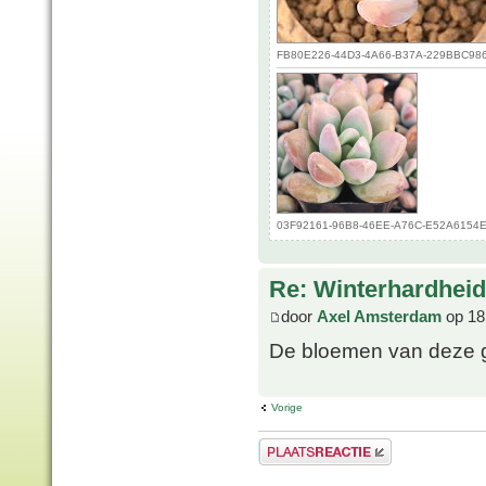
FB80E226-44D3-4A66-B37A-229BBC986C7
03F92161-96B8-46EE-A76C-E52A6154E63
Re: Winterhardheid
door
Axel Amsterdam
op 18
De bloemen van deze gr
Vorige
Plaats een reactie