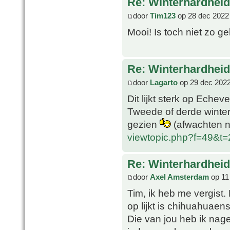
Re: Winterhardheid
door
Tim123
op 28 dec 2022
Mooi! Is toch niet zo ge
Re: Winterhardheid
door
Lagarto
op 29 dec 2022
Dit lijkt sterk op Echev
Tweede of derde winter 
gezien
(afwachten n
viewtopic.php?f=49&t
Re: Winterhardheid
door
Axel Amsterdam
op 11
Tim, ik heb me vergist.
op lijkt is chihuahuaens
Die van jou heb ik nage