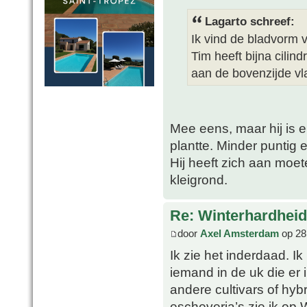
Lagarto schreef:
Ik vind de bladvorm v
Tim heeft bijna cilin
aan de bovenzijde vl
Mee eens, maar hij is 
plantte. Minder puntig e
Hij heeft zich aan moet
kleigrond.
Re: Winterhardheid
door
Axel Amsterdam
op 28
Ik zie het inderdaad. I
iemand in de uk die er i
andere cultivars of hyb
escheveria’s zie ik op 