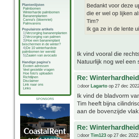
Bedankt voor deze up
Plantenlijsten
Palmbomen
die er wel op lijken al
Winterharde palmbomen
Bananenplanten
Canna's (bloemriet)
Tim?
Palmvarens
Ik ga ze in de lente u
Populairste artikels
1)
Verzorging bananenplanten
2)
Verzorging van palmen
3)
Hoe een bananenplant
beschermen in de winter?
4)
De 10 winterhardste
palmbomen ter wereld
Ik vind vooral die recht
5)
Zaaien van avocado
Natuurlijk nog wel een
Handige pagina's
Exoten adressen
Veel gestelde vragen
Hoe foto's uploaden
Re: Winterhardheid
Richtlijnen
Disclaimer
Link naar ons
door
Lagarto
op 27 dec 2022
Links
Ik vind de bladvorm van
SPONSORS
Tim heeft bijna cilindri
aan de bovenzijde vlak
Re: Winterhardheid
door
Tim123
op 27 dec 2022