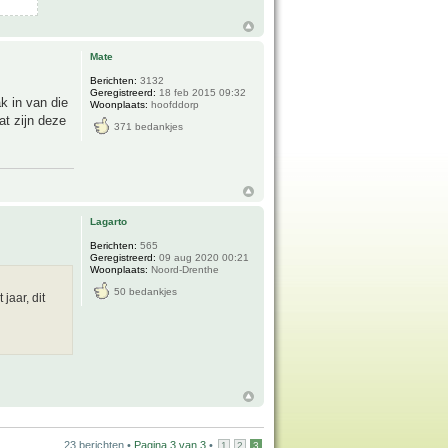
Mate
Berichten:
3132
Geregistreerd:
18 feb 2015 09:32
k in van die
Woonplaats:
hoofddorp
at zijn deze
371 bedankjes
Lagarto
Berichten:
565
Geregistreerd:
09 aug 2020 00:21
Woonplaats:
Noord-Drenthe
50 bedankjes
jaar, dit
23 berichten •
Pagina
3
van
3
•
1
2
3