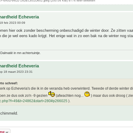
-4A0D-94D2-14DEC852D602.jpeg (200.04 KiB) 9774 keer bekeken
hardheid Echeveria
19 feb 2023 00:09
men hier ook zonder bescherming onbeschadigd de winter door. Ze zitten vaa
die je wel eens kado krijgt. Het enige wat in zo een bak na de winter nog sta
 Dalmatië in mn achtertuintje.
hardheid Echeveria
p 18 maart 2023 23:31
rto schreef:
 sterk op Echeveria's die ik in de veranda heb overwinterd. Tweede of derde winter dit 
ben ze dus ook zo'n -9 gezien
(afwachten nog...
) maar dus ook droog ( zie
ic.php?f=49&t=24862&start=280#p266025
).
schimmeld.