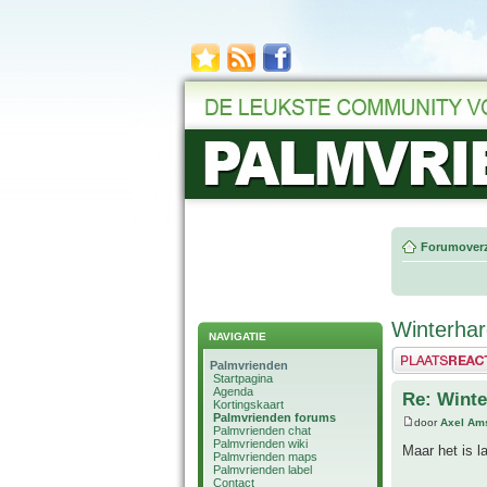
Forumoverz
Winterhar
NAVIGATIE
Plaats een reactie
Palmvrienden
Startpagina
Agenda
Re: Winte
Kortingskaart
Palmvrienden forums
door
Axel Am
Palmvrienden chat
Palmvrienden wiki
Maar het is la
Palmvrienden maps
Palmvrienden label
Contact