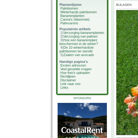
Plantenlijsten
BIJLAGEN
Palmbomen
Winterharde palmbomen
Bananenplanten
Canna's (bloemriet)
Palmvarens
Populairste artikels
1)
Verzorging bananenplanten
2)
Verzorging van palmen
3)
Hoe een bananenplant
beschermen in de winter?
4)
De 10 winterhardste
palmbomen ter wereld
5)
Zaaien van avocado
Handige pagina's
Exoten adressen
Veel gestelde vragen
Hoe foto's uploaden
Richtlijnen
Disclaimer
Link naar ons
Links
SPONSORS