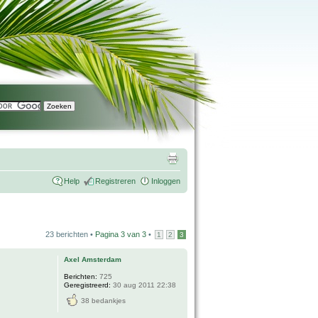
Help
Registreren
Inloggen
23 berichten •
Pagina
3
van
3
•
1
2
3
Axel Amsterdam
Berichten:
725
Geregistreerd:
30 aug 2011 22:38
38 bedankjes