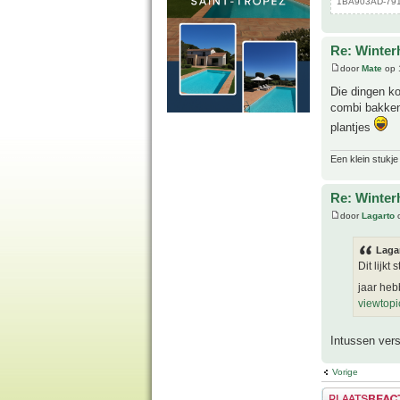
1BA903AD-791F
Re: Winter
door
Mate
op 
Die dingen ko
combi bakken 
plantjes
Een klein stukje
Re: Winter
door
Lagarto
o
Laga
Dit lijkt
jaar heb
viewtop
Intussen ver
Vorige
Plaats een reactie