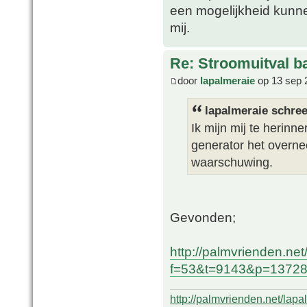
een mogelijkheid kunne
mij.
Re: Stroomuitval b
door
lapalmeraie
op 13 sep 
lapalmeraie schree
Ik mijn mij te herin
generator het overne
waarschuwing.
Gevonden;
http://palmvrienden.ne
f=53&t=9143&p=137286
http://palmvrienden.net/lapa