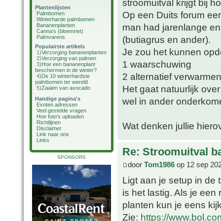
stroomuitval krijgt bij 
Plantenlijsten
Op een Duits forum een
Palmbomen
Winterharde palmbomen
man had jarenlange en
Bananenplanten
Canna's (bloemriet)
Palmvarens
(butiagrus en ander).
Populairste artikels
Je zou het kunnen opde
1)
Verzorging bananenplanten
2)
Verzorging van palmen
1 waarschuwing
3)
Hoe een bananenplant
beschermen in de winter?
2 alternatief verwarme
4)
De 10 winterhardste
palmbomen ter wereld
Het gaat natuurlijk ov
5)
Zaaien van avocado
Handige pagina's
wel in ander onderkom
Exoten adressen
Veel gestelde vragen
Hoe foto's uploaden
Richtlijnen
Wat denken jullie hiero
Disclaimer
Link naar ons
Links
Re: Stroomuitval b
SPONSORS
door
Tom1986
op 12 sep 202
Ligt aan je setup in de 
is het lastig. Als je een
planten kun je eens ki
Zie:
https://www.bol.co