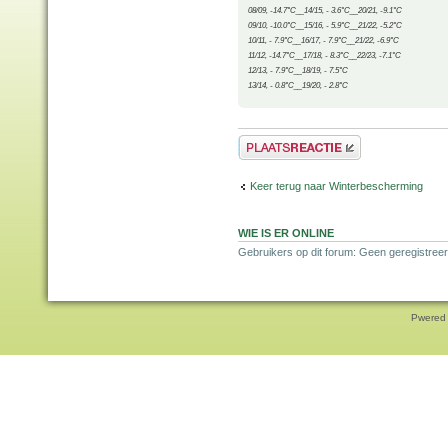
08/09, -14.7°C__14/15, - 3.6°C__20/21, -9.1°C
09/10, -10.0°C__15/16, - 5.9°C__21/22, -5.2°C
10/11, - 7.9°C__16/17, - 7.9°C__21/22, -6.9°C
11/12, -14.7°C__17/18, - 8.3°C__22/23, -7.1°C
12/13, - 7.9°C__18/19, - 7.5°C
13/14, - 0.8°C__19/20, - 2.8°C
Plaats een reactie
Keer terug naar Winterbescherming
WIE IS ER ONLINE
Gebruikers op dit forum: Geen geregistreer
Pwered