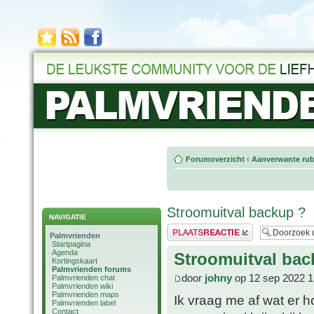
Forumoverzicht
‹
Aanverwante rub
Stroomuitval backup ?
NAVIGATIE
Plaats een reactie
Palmvrienden
Startpagina
Agenda
Stroomuitval bac
Kortingskaart
Palmvrienden forums
door
johny
op 12 sep 2022 1
Palmvrienden chat
Palmvrienden wiki
Palmvrienden maps
Ik vraag me af wat er h
Palmvrienden label
Contact