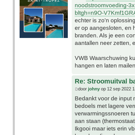
noodstroomvoeding-3x
bltgh=n9O-V7Kmf1GRA
echter is zo'n oplossin
er op aangesloten, en
branden. Als je een con
aantallen neer zetten, e
VWB Waarschuwing kun 
hangen en laten mailen
Re: Stroomuitval b
door
johny
op 12 sep 2022 1
Bedankt voor de input 
bedoels met lagere vermo
verwarmingssnoeren tuss
aan staan (thermostaat
Ikgooi maar iets erin 