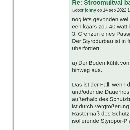
Re: Stroomuitval b
door
johny
op 14 sep 2022 1
nog iets gevonden wel 
een kaars zou 40 watt 
3. Grenzen eines Passi
Der Styrodurbau ist in 
überfordert:
a) Der Boden kühlt von
hinweg aus.
Das ist der Fall, wenn 
und/oder die Dauerfrost
außerhalb des Schutzba
ist durch Vergrößerun
Rastermaß des Schutz
isolierende Styropor-Pla