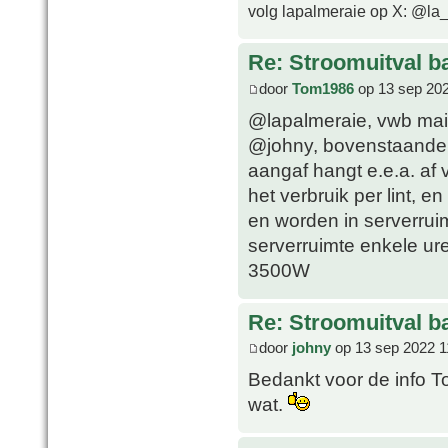
volg lapalmeraie op X: @la
Re: Stroomuitval b
door
Tom1986
op 13 sep 202
@lapalmeraie, vwb mail
@johny, bovenstaande U
aangaf hangt e.e.a. af 
het verbruik per lint, e
en worden in serverrui
serverruimte enkele ure
3500W
Re: Stroomuitval b
door
johny
op 13 sep 2022 1
Bedankt voor de info To
wat.