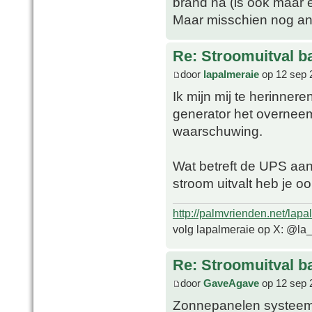
brand na (is ook maar 
Maar misschien nog an
Re: Stroomuitval b
door
lapalmeraie
op 12 sep 
Ik mijn mij te herinne
generator het overneem
waarschuwing.
Wat betreft de UPS aan 
stroom uitvalt heb je o
http://palmvrienden.net/lapa
volg lapalmeraie op X: @la
Re: Stroomuitval b
door
GaveAgave
op 12 sep 
Zonnepanelen systeem 